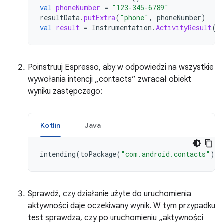
val
phoneNumber
=
"123-345-6789"
resultData
.
putExtra
(
"phone"
,
phoneNumber
)
val
result
=
Instrumentation
.
ActivityResult
(
A
Poinstruuj Espresso, aby w odpowiedzi na wszystkie
wywołania intencji „contacts” zwracał obiekt
wyniku zastępczego:
Kotlin
Java
intending
(
toPackage
(
"com.android.contacts"
)).
Sprawdź, czy działanie użyte do uruchomienia
aktywności daje oczekiwany wynik. W tym przypadku
test sprawdza, czy po uruchomieniu „aktywności