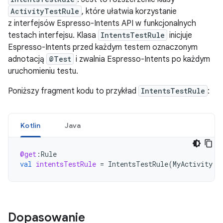
ActivityTestRule
, które ułatwia korzystanie
z interfejsów Espresso-Intents API w funkcjonalnych
testach interfejsu. Klasa
IntentsTestRule
inicjuje
Espresso-Intents przed każdym testem oznaczonym
adnotacją
@Test
i zwalnia Espresso-Intents po każdym
uruchomieniu testu.
Poniższy fragment kodu to przykład
IntentsTestRule
:
Kotlin
Java
@get
:
Rule
val
intentsTestRule
=
IntentsTestRule
(
MyActivity
::
Dopasowanie