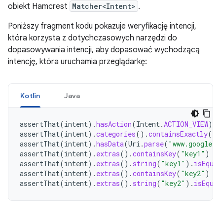
obiekt Hamcrest
Matcher<Intent>
.
Poniższy fragment kodu pokazuje weryfikację intencji,
która korzysta z dotychczasowych narzędzi do
dopasowywania intencji, aby dopasować wychodzącą
intencję, która uruchamia przeglądarkę:
Kotlin
Java
assertThat
(
intent
).
hasAction
(
Intent
.
ACTION_VIEW
)
assertThat
(
intent
).
categories
().
containsExactly
(
In
assertThat
(
intent
).
hasData
(
Uri
.
parse
(
"www.google.c
assertThat
(
intent
).
extras
().
containsKey
(
"key1"
)
assertThat
(
intent
).
extras
().
string
(
"key1"
).
isEqua
assertThat
(
intent
).
extras
().
containsKey
(
"key2"
)
assertThat
(
intent
).
extras
().
string
(
"key2"
).
isEqua