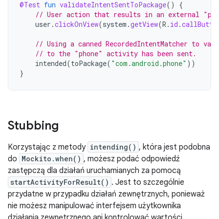
@Test
fun
validateIntentSentToPackage
()
{
// User action that results in an external "ph
user
.
clickOnView
(
system
.
getView
(
R
.
id
.
callButto
// Using a canned RecordedIntentMatcher to vali
// to the "phone" activity has been sent.
intended
(
toPackage
(
"com.android.phone"
))
}
Stubbing
Korzystając z metody
intending()
, która jest podobna
do
Mockito.when()
, możesz podać odpowiedź
zastępczą dla działań uruchamianych za pomocą
startActivityForResult()
. Jest to szczególnie
przydatne w przypadku działań zewnętrznych, ponieważ
nie możesz manipulować interfejsem użytkownika
działania zewnętrznego ani kontrolować wartości