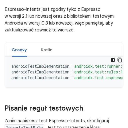
Espresso-Intents jest zgodny tylko z Espresso
w wersji 2.1 lub nowszej oraz z bibliotekami testowymi
Androida w wersji 0.3 lub nowszej, więc pamiętaj, aby
zaktualizować również te wiersze:
Groovy
Kotlin
androidTestImplementation
'androidx.test:runner:1.
androidTestImplementation
'androidx.test:rules:1.6
androidTestImplementation
'androidx.test.espresso:
Pisanie reguł testowych
Zanim napiszesz test Espresso-Intents, skonfiguruj
IntentsTestRule
. Jest to rozszerzenie klasy