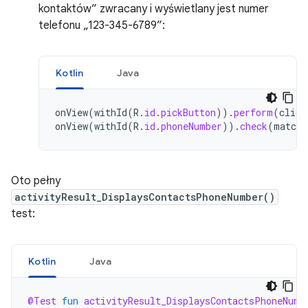
kontaktów” zwracany i wyświetlany jest numer
telefonu
„123-345-6789”
:
Kotlin
Java
onView
(
withId
(
R
.
id
.
pickButton
)).
perform
(
click
onView
(
withId
(
R
.
id
.
phoneNumber
)).
check
(
matche
Oto pełny
activityResult_DisplaysContactsPhoneNumber()
test:
Kotlin
Java
@Test
fun
activityResult_DisplaysContactsPhoneNumb