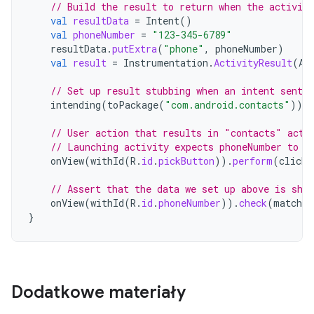
// Build the result to return when the activity
val
resultData
=
Intent
()
val
phoneNumber
=
"123-345-6789"
resultData
.
putExtra
(
"phone"
,
phoneNumber
)
val
result
=
Instrumentation
.
ActivityResult
(
Ac
// Set up result stubbing when an intent sent 
intending
(
toPackage
(
"com.android.contacts"
)).
r
// User action that results in "contacts" acti
// Launching activity expects phoneNumber to b
onView
(
withId
(
R
.
id
.
pickButton
)).
perform
(
click
(
// Assert that the data we set up above is show
onView
(
withId
(
R
.
id
.
phoneNumber
)).
check
(
matches
}
Dodatkowe materiały