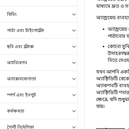
মাধ্যমে দ্রুত ও 
থিমিং
অ্যান্ড্রয়েড ব্
অ্যান্ড্রয
পাঠ্য এবং টাইপোগ্রাফি
পাঠানোর জ
কোনো সুনির
ছবি এবং গ্রাফিক্স
উদাহরণস্ব
নিতে দেওয়
অ্যানিমেশন
যখন আপনি একটি ইন
অ্যাক্টিভিটি থে
অ্যাক্সেসযোগ্যতা
অ্যাকশনটি ব্যবহা
অ্যাক্টিভিটি শনা
স্পর্শ এবং ইনপুট
ক্ষেত্রে, যদি শুধ
যায়।
কর্মক্ষমতা
শৈলী নির্দেশিকা