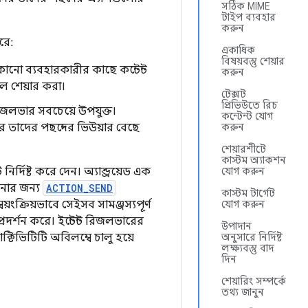
সঠিক MIME
টাইপ ব্যবহার
করুন
রে:
একাধিক
বিষয়বস্তু শেয়ার
োনো ব্যবহারকারীর কাছে কন্টেন্ট
করুন
ল শেয়ার করা।
টেক্সট
প্রিভিউতে রিচ
 রিজলভার সবচেয়ে উপযুক্ত।
কন্টেন্ট যোগ
 তাদের পছন্দের ভিউয়ার বেছে
করুন
শেয়ারশীটে
কাস্টম অ্যাকশন
র্দিষ্ট করে দেন। অ্যান্ড্রয়েড এক
যোগ করুন
ানোর জন্য
ACTION_SEND
কাস্টম টার্গেট
ংক্রিয়ভাবে সেইসব সামঞ্জস্যপূর্ণ
যোগ করুন
রদর্শন করে। ইন্টেন্ট রিজলভারের
উপাদান
াক্টিভিটিটি অবিলম্বে চালু হয়ে
অনুসারে নির্দিষ্ট
লক্ষ্যবস্তু বাদ
দিন
শেয়ারিং সম্পর্কে
তথ্য জানুন