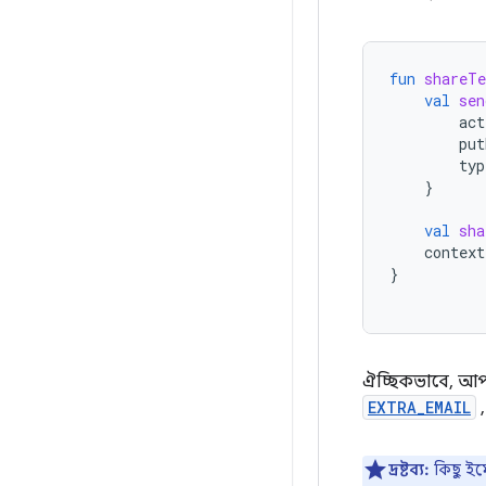
fun
shareTe
val
sen
act
put
typ
}
val
sha
context
}
ঐচ্ছিকভাবে, আপ
EXTRA_EMAIL
দ্রষ্টব্য:
কিছু ইম