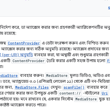
নির্দেশ করে, তা অ্যাক্সেস করার জন্য গ্রহণকারী অ্যাপ্লিকেশনটির অ
ায় রয়েছে:
জস্ব
ContentProvider
এ ডেটা সংরক্ষণ করুন এবং নিশ্চিত করুন 
 অ্যাক্সেস করার জন্য সঠিক অনুমতি রয়েছে। অ্যাক্সেস প্রদানের জন্
per-URI) অনুমতি
ব্যবহার করা, যা অস্থায়ী এবং শুধুমাত্র গ্রহণকারী
 একটি
ContentProvider
তৈরি করার একটি সহজ উপায় হলো
F
া।
ediaStore
ব্যবহার করুন।
MediaStore
মূলত ভিডিও, অডিও এব
য়। তবে, অ্যান্ড্রয়েড ৩.০ (এপিআই লেভেল ১১) থেকে এটি নন-মিডিয
র জন্য,
MediaStore.Files
দেখুন।
scanFile()
ব্যবহার করে
পরে শেয়ার করার জন্য উপযুক্ত একটি
content://
-স্টাইলের
Uri
পাঠানো হয়। মনে রাখবেন যে, একবার সিস্টেম
MediaStore
যুক্ত 
কন্টেন্ট অ্যাক্সেস করতে পারে।