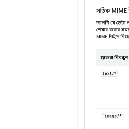
সঠিক MIME ট
আপনি যে ডেটা পাঠ
শেয়ার করার সম
MIME টাইপ নিচে
প্রাপকরা নিবন্
text
/
*
`image
/
*`