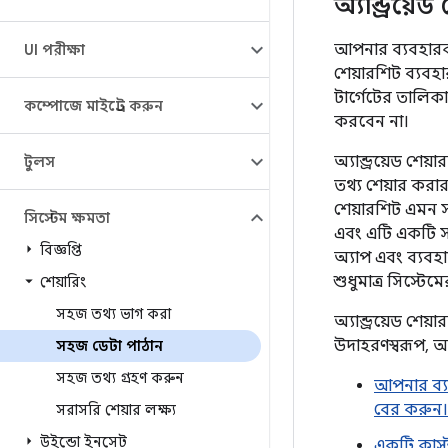
অ্যান্ড্রয়
আপনার ব্যবহারকা
UI পরীক্ষা
শেয়ারশিট ব্যবহ
টার্গেটের তালিকা
কম্পোজে মাইগ্রেট করুন
করবেন না।
অ্যান্ড্রয়েড শে
টুলস
তথ্য শেয়ার করার
শেয়ারশিট এমন স
সিস্টেম ক্ষমতা
এবং এটি একটি সাম
বিজ্ঞপ্তি
অ্যাপ এবং ব্যবহ
শুধুমাত্র সিস্টে
শেয়ারিং
সহজ তথ্য ভাগ করা
অ্যান্ড্রয়েড শ
উদাহরণস্বরূপ, 
সহজ ডেটা পাঠান
সহজ তথ্য গ্রহণ করুন
আপনার ব্য
বের করুন।
সরাসরি শেয়ার লক্ষ্য
উইন্ডো ইনসেট
একটি কাস