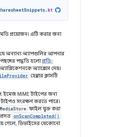
SharesheetSnippets
.
kt
নুমতি প্রয়োজন। এটি করার জন্য
যে অন্যান্য অ্যাপগুলির আপনার
য পছন্দের পদ্ধতি হলো
প্রতি-
 অ্যাপ্লিকেশনকে অ্যাক্সেস দেয়।
ileProvider
হেল্পার ক্লাসটি
ং ইমেজ MIME টাইপের জন্য
়া টাইপও সংরক্ষণ করতে পারে।
MediaStore
ফাইল যুক্ত করা
প্রদত্ত
onScanCompleted()
হয়ে গেলে, ডিভাইসের যেকোনো