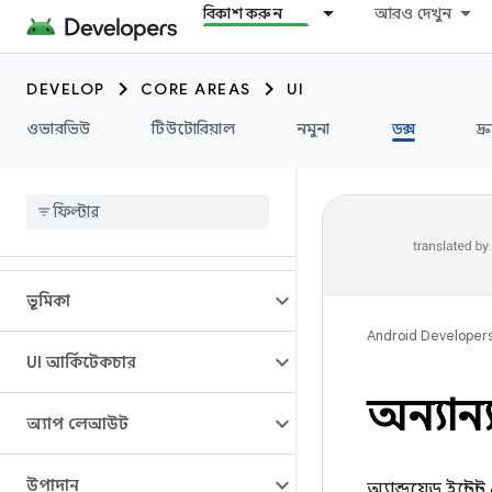
বিকাশ করুন
আরও দেখুন
DEVELOP
CORE AREAS
UI
ওভারভিউ
টিউটোরিয়াল
নমুনা
ডক্স
দ্
ভূমিকা
Android Developer
UI আর্কিটেকচার
অন্যান
অ্যাপ লেআউট
উপাদান
অ্যান্ড্রয়েড ইন