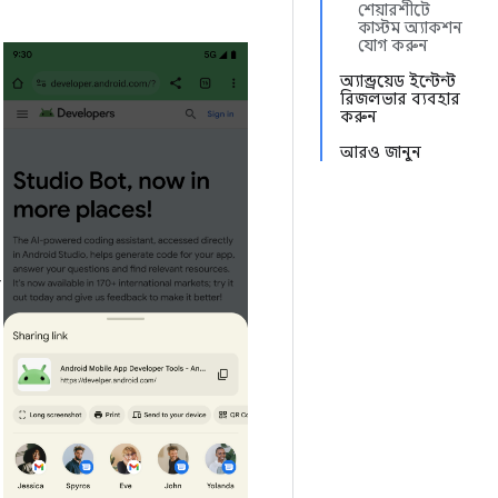
শেয়ারশীটে
কাস্টম অ্যাকশন
যোগ করুন
অ্যান্ড্রয়েড ইন্টেন্ট
রিজলভার ব্যবহার
করুন
আরও জানুন