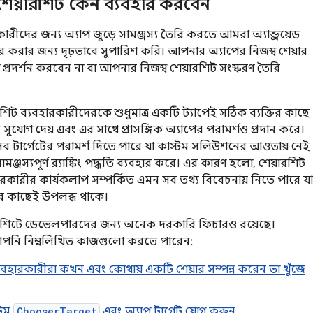
েড শেয়ারশিট কেন ব্যবহার করবেন
রীদের জন্য অ্যাপ জুড়ে সামঞ্জস্য তৈরি করতে আমরা অ্যান্ড্রয়েড
ার করার জন্য দৃঢ়ভাবে সুপারিশ করি। আপনার অ্যাপের নিজস্ব শেয়ার
 প্রদর্শন করবেন না বা আপনার নিজস্ব শেয়ারশিট সংস্করণ তৈরি
য়ারশিট ব্যবহারকারীদেরকে শুধুমাত্র একটি ট্যাপেই সঠিক ব্যক্তির কাছে
 সুযোগ দেয় এবং এর সাথে প্রাসঙ্গিক অ্যাপের পরামর্শও প্রদান করে।
ব টার্গেটের পরামর্শ দিতে পারে যা কাস্টম সলিউশনের আওতায় নেই
ঞ্জস্যপূর্ণ র‍্যাঙ্কিং পদ্ধতি ব্যবহার করে। এর কারণ হলো, শেয়ারশিট
ারকারীর কার্যকলাপ সম্পর্কিত এমন সব তথ্য বিবেচনায় নিতে পারে যা
মের কাছেই উপলব্ধ থাকে।
েয়ারশিটে ডেভেলপারদের জন্য অনেক দরকারি ফিচারও রয়েছে।
আপনি নিম্নলিখিত কাজগুলো করতে পারেন:
বহারকারীরা কখন এবং কোথায় একটি শেয়ার সম্পন্ন করেন তা খুঁজে
্টম
ChooserTarget
এবং অ্যাপ টার্গেট যোগ করুন