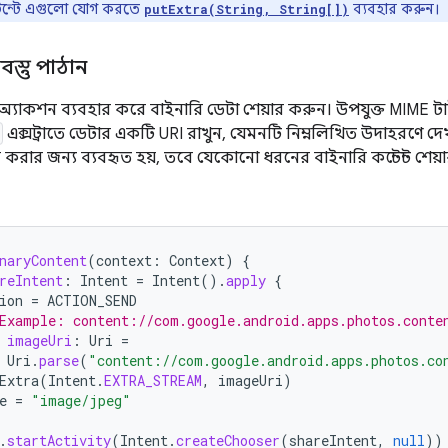
েন্টে এগুলো যোগ করতে
ব্যবহার করুন।
putExtra(String, String[])
বস্তু পাঠান
অ্যাকশন ব্যবহার করে বাইনারি ডেটা শেয়ার করুন। উপযুক্ত MIME 
এক্সট্রাতে ডেটার একটি URI রাখুন, যেমনটি নিম্নলিখিত উদাহরণে দ
 করার জন্য ব্যবহৃত হয়, তবে যেকোনো ধরনের বাইনারি কন্টেন্ট শেয
naryContent
(
context
:
Context
)
{
reIntent
:
Intent
=
Intent
().
apply
{
ion
=
ACTION_SEND
Example: content://com.google.android.apps.photos.conte
imageUri
:
Uri
=
Uri
.
parse
(
"content://com.google.android.apps.photos.co
Extra
(
Intent
.
EXTRA_STREAM
,
imageUri
)
e
=
"image/jpeg"
.
startActivity
(
Intent
.
createChooser
(
shareIntent
,
null
))