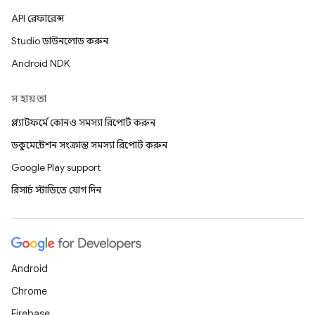
API রেফারেন্স
Studio ডাউনলোড করুন
Android NDK
সহায়তা
প্ল্যাটফর্মে কোনও সমস্যা রিপোর্ট করুন
ডকুমেন্টেশন সংক্রান্ত সমস্যা রিপোর্ট করুন
Google Play support
রিসার্চ স্টাডিতে যোগ দিন
Android
Chrome
Firebase