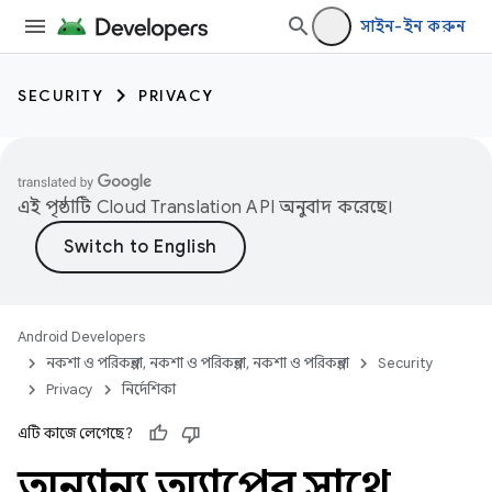
সাইন-ইন করুন
SECURITY
PRIVACY
এই পৃষ্ঠাটি
Cloud Translation API
অনুবাদ করেছে।
Android Developers
নকশা ও পরিকল্পনা, নকশা ও পরিকল্পনা, নকশা ও পরিকল্পনা
Security
Privacy
নির্দেশিকা
এটি কাজে লেগেছে?
অন্যান্য অ্যাপের সাথে