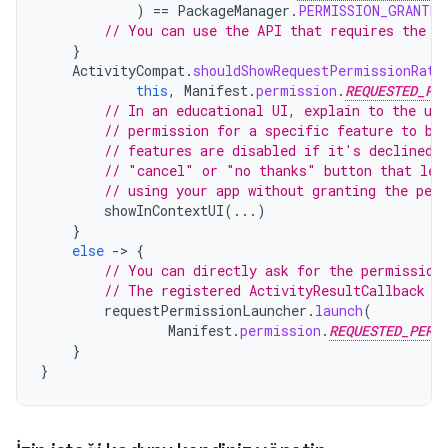
)
==
PackageManager
.
PERMISSION_GRANTED
// You can use the API that requires the p
}
ActivityCompat
.
shouldShowRequestPermissionRati
this
,
Manifest
.
permission
.
REQUESTED_PE
// In an educational UI, explain to the use
// permission for a specific feature to be
// features are disabled if it's declined.
// "cancel" or "no thanks" button that let
// using your app without granting the per
showInContextUI
(...)
}
else
-
>
{
// You can directly ask for the permission
// The registered ActivityResultCallback g
requestPermissionLauncher
.
launch
(
Manifest
.
permission
.
REQUESTED_PERM
}
}