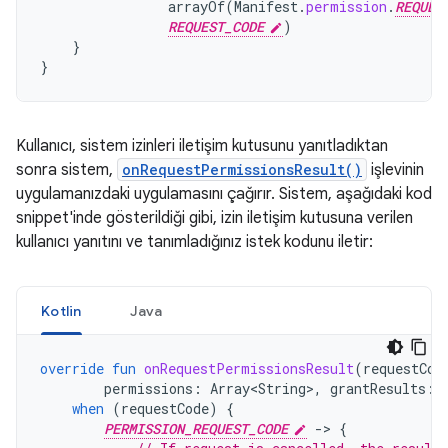
arrayOf
(
Manifest
.
permission
.
REQUES
REQUEST_CODE
)
}
}
Kullanıcı, sistem izinleri iletişim kutusunu yanıtladıktan
sonra sistem,
onRequestPermissionsResult()
işlevinin
uygulamanızdaki uygulamasını çağırır. Sistem, aşağıdaki kod
snippet'inde gösterildiği gibi, izin iletişim kutusuna verilen
kullanıcı yanıtını ve tanımladığınız istek kodunu iletir:
Kotlin
Java
override
fun
onRequestPermissionsResult
(
requestCod
permissions
:
Array<String>
,
grantResults
:
when
(
requestCode
)
{
PERMISSION_REQUEST_CODE
-
>
{