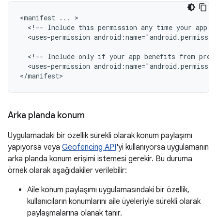
<manifest
...
<!--
Include
this
permission
any
time
your
app
n
<uses-permission
android:name="android.permissio
<!--
Include
only
if
your
app
benefits
from
prec
<uses-permission
android:name="android.permissio
</manifest>
Arka planda konum
Uygulamadaki bir özellik sürekli olarak konum paylaşımı
yapıyorsa veya
Geofencing API
'yi kullanıyorsa uygulamanın
arka planda konum erişimi istemesi gerekir. Bu duruma
örnek olarak aşağıdakiler verilebilir:
Aile konum paylaşımı uygulamasındaki bir özellik,
kullanıcıların konumlarını aile üyeleriyle sürekli olarak
paylaşmalarına olanak tanır.