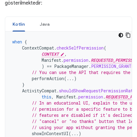
gösterilmektedir:
Kotlin
Java
when
{
ContextCompat
.
checkSelfPermission
(
CONTEXT
,
Manifest
.
permission
.
REQUESTED_PERMISSI
)
==
PackageManager
.
PERMISSION_GRANTED
// You can use the API that requires the p
performAction
(...)
}
ActivityCompat
.
shouldShowRequestPermissionRati
this
,
Manifest
.
permission
.
REQUESTED_PE
// In an educational UI, explain to the use
// permission for a specific feature to be
// features are disabled if it's declined.
// "cancel" or "no thanks" button that let
// using your app without granting the per
showInContextUI
(...)