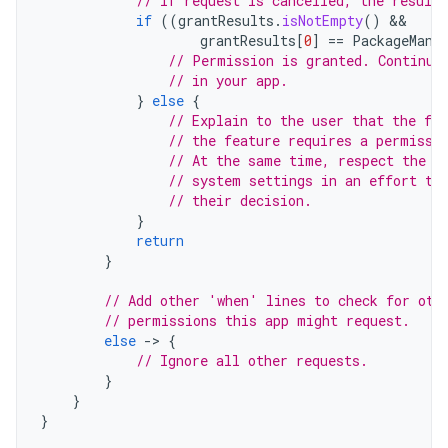
// If request is cancelled, the result
if
((
grantResults
.
isNotEmpty
()
grantResults
[
0
]
==
PackageMana
// Permission is granted. Continue
// in your app.
}
else
{
// Explain to the user that the fea
// the feature requires a permissi
// At the same time, respect the u
// system settings in an effort to
// their decision.
}
return
}
// Add other 'when' lines to check for oth
// permissions this app might request.
else
-
>
{
// Ignore all other requests.
}
}
}