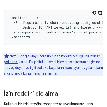
<manifest
...
<!--
Required
only
when
requesting
background
lo
Android
10
(API
level
29)
and
higher.
<uses-permission
android:name="android.permissio
Not:
Google Play Store'un cihaz konumuyla ilgili bir
konum
politikası
vardır. Bu politika, temel işlevleri için konum erişimine
ihtiyaç duyan ve ilgili politika koşullarını karşılayan uygulamaların
arka planda konum erişimini kısıtlar.
İzin reddini ele alma
Kullanıcı bir izin isteğini reddederse uygulamanız, iznin