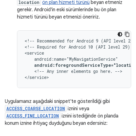
location
ön plan hizmeti türünü
beyan etmeniz
gerekir. Android'in eski sürümlerinde bu ön plan
hizmeti türünü beyan etmenizi öneririz.
<!--
Recommended
for
Android
9
(API
level
28)
<!--
Required
for
Android
10
(API
level
29)
a
android:foregroundServiceType="locatio
<!--
Any
inner
elements
go
here.
-->

</service>
Uygulamanız aşağıdaki snippet'te gösterildiği gibi
ACCESS_COARSE_LOCATION
iznini veya
ACCESS_FINE_LOCATION
iznini istediğinde ön planda
konum iznine ihtiyaç duyduğunu beyan edersiniz: