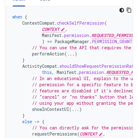
when
{
ContextCompat
.
checkSelfPermission
(
CONTEXT
,
Manifest
.
permission
.
REQUESTED_PERMISSI
)
==
PackageManager
.
PERMISSION_GRANTED
// You can use the API that requires the p
performAction
(...)
}
ActivityCompat
.
shouldShowRequestPermissionRati
this
,
Manifest
.
permission
.
REQUESTED_PE
// In an educational UI, explain to the use
// permission for a specific feature to be
// features are disabled if it's declined.
// "cancel" or "no thanks" button that let
// using your app without granting the per
showInContextUI
(...)
}
else
-
>
{
// You can directly ask for the permission
requestPermissions
(
CONTEXT
,