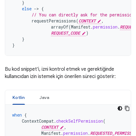
}
else
-
>
{
// You can directly ask for the permission
requestPermissions
(
CONTEXT
,
arrayOf
(
Manifest
.
permission
.
REQUES
REQUEST_CODE
)
}
}
Bu kod snippet'i, izni kontrol etmek ve gerektiğinde
kullanıcıdan izin istemek için önerilen süreci gösterir:
Kotlin
Java
when
{
ContextCompat
.
checkSelfPermission
(
CONTEXT
,
Manifest
.
permission
.
REQUESTED_PERMISSI