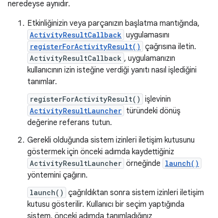
neredeyse aynıdır.
Etkinliğinizin veya parçanızın başlatma mantığında,
ActivityResultCallback
uygulamasını
registerForActivityResult()
çağrısına iletin.
ActivityResultCallback
, uygulamanızın
kullanıcının izin isteğine verdiği yanıtı nasıl işlediğini
tanımlar.
registerForActivityResult()
işlevinin
ActivityResultLauncher
türündeki dönüş
değerine referans tutun.
Gerekli olduğunda sistem izinleri iletişim kutusunu
göstermek için önceki adımda kaydettiğiniz
ActivityResultLauncher
örneğinde
launch()
yöntemini çağırın.
launch()
çağrıldıktan sonra sistem izinleri iletişim
kutusu gösterilir. Kullanıcı bir seçim yaptığında
sistem, önceki adımda tanımladığınız