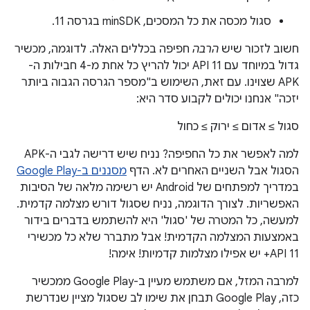
סגול מכסה את כל המסכים, minSDK בגרסה 11.
חשוב לזכור שיש
הרבה
חפיפה בכללים האלה. לדוגמה, מכשיר
גדול במיוחד עם API 11 יכול להריץ כל אחת מ-4 חבילות ה-
APK שצוינו. עם זאת, השימוש ב"מספר הגרסה הגבוה ביותר
יזכה" אנחנו יכולים לקבוע סדר היא:
סגול ≥ אדום ≥ ירוק ≥ כחול
למה לאפשר את כל החפיפה? נניח שיש דרישה לגבי ה-APK
הסגול אבל השניים האחרים לא. הדף
מסננים ב-Google Play
במדריך למפתחים של Android יש רשימה מלאה של הסיבות
האפשריות. לצורך הדוגמה, נניח שסגול דורש מצלמה קדמית.
למעשה, כל המטרה של 'סגול' היא להשתמש בדברים בידור
באמצעות המצלמה הקדמית! אבל מתברר שלא כל מכשירי
API 11+ יש אפילו מצלמות קדמיות! אימה!
למרבה המזל, אם משתמש מעיין ב-Google Play ממכשיר
כזה, Google Play תבחן את שימו לב שסגול מציין שנדרשת