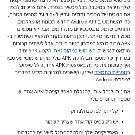
Android שזמינים שלך, באופן טבעי היית רוצה שהאפליקציה
שלך תיראה במיטבה בכל מכשיר בנפרד. אתם צריכים: לנצל
את השטח של מסכים גדולים ועדיין לעבוד על מסכים קטנים,
כדי להשתמש ב-Android API החדש תכונות או מרקמים
חזותיים שזמינים במכשירים מתקדמים, אבל לא נוטשים
מכשירים ישנים יותר. ייתכן נראות בהתחלה כאילו שתמיכה ב-
APK מרובים היא הפתרון הטוב ביותר, אבל לעיתים קרובות
מותאמת אישית.
השימוש במקום זאת, הקטע APK יחיד
במדריך של מספר חבילות ה-APK כולל מידע שימושי שמסביר
איך לעשות את כל זה באמצעות APK אחד, כולל שימוש
ב
ספריית התמיכה
שלנו, וקישורים למקורות מידע במדריך
למפתחי Android.
אם ניתן לנהל אותו, להגבלת האפליקציה ל-APK אחד יש
מספר יתרונות: כולל:
קל יותר לפרסם ולבדוק
יש רק בסיס קוד אחד שצריך לשמור
האפליקציה שלך יכולה להסתגל לשינויים בהגדרות