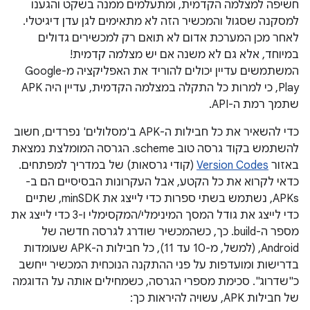
חשיפה למצלמה הקדמית, ומתעלמים ממנה בשקט והגענו
למסקנה שסגול והמכשיר הזה לא מתאימים לגן עדן דיגיטלי.
לאחר מכן המערכת אדום לא תואם רק למכשירים גדולים
במיוחד, אלא גם לא משנה אם יש מצלמה קדמית!
המשתמשים עדיין יכולים להוריד את האפליקציה מ-Google
Play, כי למרות כל התקלה במצלמה הקדמית, עדיין היה APK
שתמך רמת ה-API.
כדי להשאיר את כל חבילות ה-APK ב'מסלולים' נפרדים, חשוב
להשתמש בקוד גרסה טוב scheme. הגרסה המומלצת נמצאת
באזור
Version Codes
(קודי גרסאות) של במדריך למפתחים.
כדאי לקרוא את כל הקטע, אבל העקרונות הבסיסיים הם ב-
APKs, נשתמש בשתי ספרות כדי לייצג את minSDK, שתיים
כדי לייצג את גודל המסך המינימלי/המקסימלי ו-3 כדי לייצג את
מספר ה-build. כך, כשהמכשיר שודרג לגרסה חדשה של
Android, (למשל, מ-10 עד 11), כל חבילות ה-APK שעומדות
בדרישות ומועדפות על פני ההתקנה הנוכחית המכשיר ייחשב
כ"שדרוג". סכימת מספרי הגרסה, כשמחילים אותה על הדוגמה
של חבילות APK, עשויה להיראות כך: