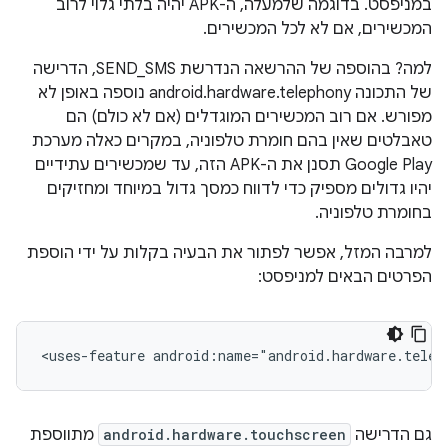
במניפסט. בדוגמה שלמעלה, ה-APK יהיה בלתי גלוי לרוב
המכשירים, אם לא לכל המכשירים.
למה? בהוספה של ההרשאה הנדרשת SEND_SMS, הדרישה
של התכונה android.hardware.telephony נוספה באופן לא
מפורש. אם רוב המכשירים המוגדלים (אם לא כולם) הם
טאבלטים שאין בהם חומרת טלפוניה, במקרים כאלה מערכת
Google Play תסנן את ה-APK הזה, עד שמכשירים עתידיים
יהיו גדולים מספיק כדי לדווח כמסך גדול במיוחד ומחזיקים
בחומרת טלפוניה.
למרבה המזל, אפשר לפתור את הבעיה בקלות על ידי הוספת
הפרטים הבאים למניפסט:
<uses-feature
android:name="android.hardware.telep
גם הדרישה
android.hardware.touchscreen
מתווספת