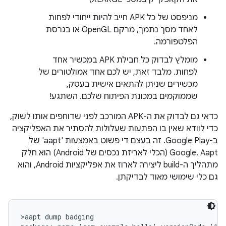
מניפסט של כל APK חייב להיות ייחודי לפחות
לאחד מסך נתמך, מרקם OpenGL או בגרסת
הפלטפורמה.
מומלץ לבדוק כל חבילת APK במכשיר אחד
לפחות. מלבד זאת, יש לכם אחד אמולטורים של
מכשירים שניתן להתאים אישית בעסק,
שממוקמים במכונת הפיתוח שלכם. השתגע!
כדאי גם לבדוק את ה-APK המורכב לפני שדוחפים אותו לשוק,
כדי לוודא שאין בו הפתעות שעלולות להסתיר את האפליקציה
ב-Google Play. זה בעצם די פשוט באמצעות 'aapt' של
Google. Aapt (הכלי לאריזת נכסים של Android) הוא חלק
מתהליך ה-build ליצירה לארוז את אפליקציות Android, והוא
גם כלי שימושי מאוד לבדיקתן.
>aapt dump badging
