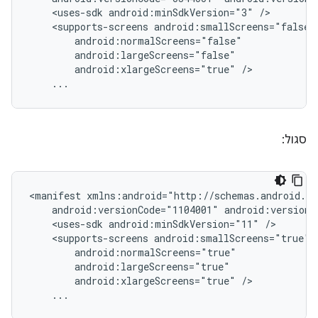
<uses-sdk
android:minSdkVersion="3"
<supports-screens
android:xlargeScreens="true"
...
סגול:
<manifest
android:versionCode="1104001"
android:versionN
<uses-sdk
android:minSdkVersion="11"
<supports-screens
android:xlargeScreens="true"
...