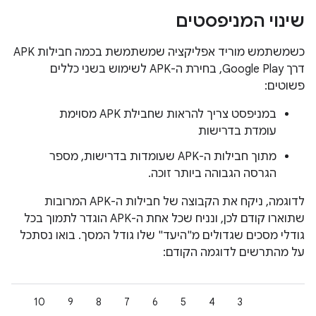
שינוי המניפסטים
כשמשתמש מוריד אפליקציה שמשתמשת בכמה חבילות APK
דרך Google Play, בחירת ה-APK לשימוש בשני כללים
פשוטים:
במניפסט צריך להראות שחבילת APK מסוימת
עומדת בדרישות
מתוך חבילות ה-APK שעומדות בדרישות, מספר
הגרסה הגבוהה ביותר זוכה.
לדוגמה, ניקח את הקבוצה של חבילות ה-APK המרובות
שתוארו קודם לכן, ונניח שכל אחת ה-APK הוגדר לתמוך בכל
גודלי מסכים שגדולים מ"היעד" שלו גודל המסך. בואו נסתכל
על מהתרשים לדוגמה הקודם:
11
10
9
8
7
6
5
4
3