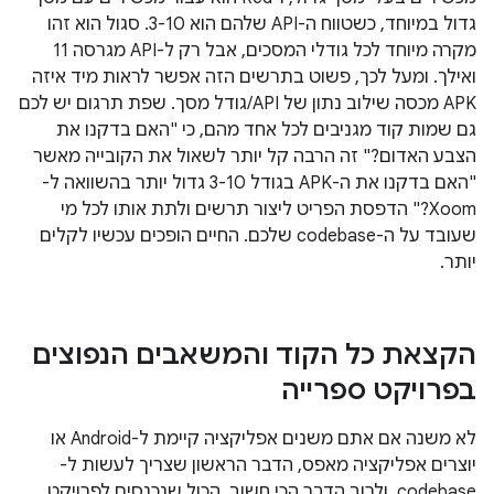
גדול במיוחד, כשטווח ה-API שלהם הוא 3-10. סגול הוא זהו
מקרה מיוחד לכל גודלי המסכים, אבל רק ל-API מגרסה 11
ואילך. ומעל לכך, פשוט בתרשים הזה אפשר לראות מיד איזה
APK מכסה שילוב נתון של API/גודל מסך. שפת תרגום יש לכם
גם שמות קוד מגניבים לכל אחד מהם, כי "האם בדקנו את
הצבע האדום?" זה הרבה קל יותר לשאול את הקובייה מאשר
"האם בדקנו את ה-APK בגודל 3-10 גדול יותר בהשוואה ל-
Xoom?" הדפסת הפריט ליצור תרשים ולתת אותו לכל מי
שעובד על ה-codebase שלכם. החיים הופכים עכשיו לקלים
יותר.
הקצאת כל הקוד והמשאבים הנפוצים
בפרויקט ספרייה
לא משנה אם אתם משנים אפליקציה קיימת ל-Android או
יוצרים אפליקציה מאפס, הדבר הראשון שצריך לעשות ל-
codebase, ולרוב הדבר הכי חשוב. הכול שנכנסים לפרויקט