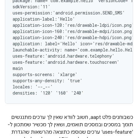
package: name='com.example.hello' versionCode='1' 
sdkVersion:'11'

uses-permission:'android.permission.SEND_SMS'

application-label:'Hello'

application-icon-120:'res/drawable-ldpi/icon.png'

application-icon-160:'res/drawable-mdpi/icon.png'

application-icon-240:'res/drawable-hdpi/icon.png'

application: label='Hello' icon='res/drawable-mdpi/
launchable-activity: name='com.example.hello.Hello
uses-feature:'android.hardware.telephony'

uses-feature:'android.hardware.touchscreen'

main

supports-screens: 'xlarge'

supports-any-density: 'true'

locales: '--_--'

כשבוחנים פלט aapt, חשוב לוודא שאין לך ערכים מתנגשים
תומך במסכים ובמסכים תואמים, ושאין לך מכשיר שמתכוון ל-
'uses-feature' ערכים שנוספו כתוצאה מהרשאות שהגדרת