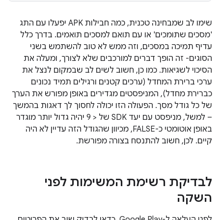
שימו לב שמבחינה טכנית, כמה חבילות APK יפעלו עם התג
'מסכים שתומכים' או עם תואם למסכים תואמים. בדרך כלל
עדיף תמיכה במסכים, וזה ממש לא טוב להשתמש בשני
הסוגים- זה הופך דברים למורכבים שלא לצורך, ומעלה את
הסיכוי לשגיאות. כמו כן, חשוב לשים לב שבמקום לנצל את
ערכי ברירת המחדל (ערכים קטנים ורגילים תמיד נכונים
כברירת מחדל), המניפסטים מגדירים באופן מפורש את הערך
של כל גודל מסך. הפעולה הזו יכולה לחסוך לך דאגות בהמשך
– למשל, מניפסט עם יעד SDK של < 9 יהיה גדול יותר מוגדר
באופן אוטומטי כ-FALSE, מכיוון שהגודל הזה עדיין לא היה
קיים. לכן, חשוב להתנסח בצורה מפורשת.
לבדיקת רשימת המשימות לפני
השקה
לפני העלאה ל-Google Play, כדאי לבדוק שוב את הפריטים