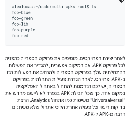
alexlucas:~/code/multi-apks-root$ ls

foo-blue

foo-green

foo-lib

foo-purple

לאחר יצירת הפרויקטים, מוסיפים את פרויקט הספרייה כהפניה
לכל פרויקט APK. אם המיקום אפשרית, להגדיר את הפעילות
ההתחלתית שלך בפרויקט הספרייה ולהרחיב את הפעילות הזו
ב-APK. פרויקט. לאחר הגדרת פעילות התחלתית בפרויקט
הספרייה, יש לכם הזדמנות להתחיל באתחול האפליקציה
במקום אחד, כך שכל חבילת APK בנפרד לא ליישם מחדש את
"Universalversal" משימות כמו אתחול Analytics, הרצת
בדיקות רישוי וכל פעולה אחרת הליכי אתחול שלא משתנים
הרבה מ-APK ל-APK.