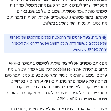
הספרייה, צריך לעדכן אותם רק פעם אחת (למשל, מחרוזות
שמתאימות לשפה מסוימת, עיצובים של צבעים, באגים
שתוקנו בקוד משותף), שמשפרים את זמן הפיתוח ומפחיתים
את לטעויות שניתן היה להימנע בקלות.
הערה:
בעוד פרטים על ההטמעה כוללים פרויקטים של ספריות
שלא נכללים בשיעור הזה, תוכלו להשיג אפשר לקרוא את המאמר
יצירת ספריית Android
.
אם אתם ממירים אפליקציה קיימת לשימוש בתמיכה ב-APK
מרובים, לסרוק את ה-codebase לכל קובץ מחרוזת, רשימת
ערכים ועיצוב שהותאמו לשוק המקומי. צבעים, סמלי תפריטים
ופריסה שלא עומדים להשתנות ב-APKs, ולהוסיף בפרויקט
הספרייה. קוד שלא עומד להשתנות הרבה גם בפרויקט
הספרייה. סביר להניח שתצטרכו להרחיב מחלקות כדי להוסיף
שיטה או שניים מ-APK ל-APK.
מצד שני, אם אתם יוצרים את האפליקציה מאפס, נסו לכתוב