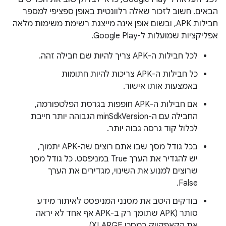
הבאים. חשוב לזכור שאלה רלוונטית באופן ספציפי למספר
חבילות APK, ובשום אופן אינה מייצגת רשימת משימות מלאה
אפליקציות שמועלות ל-Google Play.
לכל חבילות ה-APK צריך להיות שם חבילה זהה.
כל חבילות ה-APK צריכות להיות חתומות
באמצעות אותו אישור.
אם חבילות ה-APK חופפות בגרסת הפלטפורמה,
החבילה עם ה-minSdkVersion הגבוהה יותר חייבת
לכלול קוד גרסה גבוה יותר.
בכל גודל מסך שבו אתם רוצים שה-APK יתמוך,
יש להגדיר את הערך True במניפסט. כל גודל מסך
שרוצים למנוע את השינוי, מגדירים את הערך
False.
בודקים היטב את מסנני המניפסט לאיתור מידע
סותר (APK שתומך רק ב-APK אף אחד לא יראה
את הקאפקייק במסכי XLARGE)