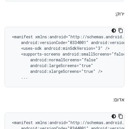
ירוק:
<manifest
android:versionCode="0334001"
android:versionN
<uses-sdk
android:minSdkVersion="3"
<supports-screens
android:xlargeScreens="true"
...
אדום:
<manifest
android:versionCode="0344001"
android:versionN