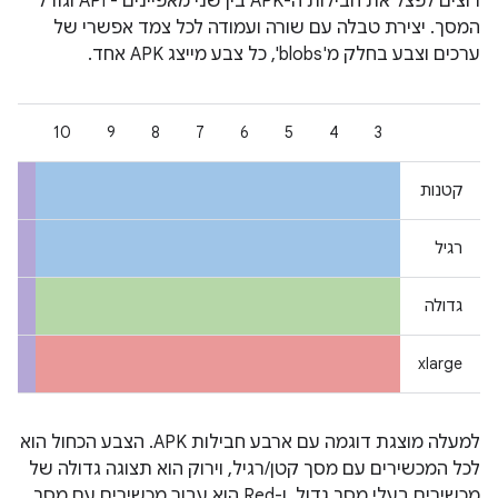
רוצים לפצל את חבילות ה-APK בין שני מאפיינים - API וגודל
המסך. יצירת טבלה עם שורה ועמודה לכל צמד אפשרי של
ערכים וצבע בחלק מ'blobs', כל צבע מייצג APK אחד.
11
10
9
8
7
6
5
4
3
קטנות
רגיל
גדולה
xlarge
למעלה מוצגת דוגמה עם ארבע חבילות APK. הצבע הכחול הוא
לכל המכשירים עם מסך קטן/רגיל, וירוק הוא תצוגה גדולה של
מכשירים בעלי מסך גדול, ו-Red הוא עבור מכשירים עם מסך