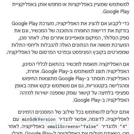
למשתמש שמעיין באפליקציות או מחפש אותן באפליקציית
Google Play.
כדי לקבוע אם להציג את האפליקציה, מערכת Google Play
בודקת את דרישות החומרה והתוכנה של המכשיר, וגם את
ספק הסלולר, המיקום ומאפיינים אחרים שלו. לאחר מכן,
המערכת משווה את הנתונים האלה להגבלות וליחסי התלות
שמפורטים בקובץ המניפסט ובפרטי הפרסום של האפליקציה.
אם האפליקציה תואמת למכשיר בהתאם לכללי הסינון,
האפליקציה תוצג למשתמש ב-Google Play. אחרת,
האפליקציה תוסתר ב-Google Play מתוצאות החיפוש
ומהגלישה בקטגוריות, גם אם משתמש יבקש אותה באופן
ספציפי בלחיצה על קישור עומק שמפנה ישירות למזהה
האפליקציה ב-Google Play.
אתם יכולים להשתמש בכל שילוב של המסננים הזמינים
לאפליקציה. לדוגמה, אפשר להגדיר
minSdkVersion
עם
"4"
ולהגדיר
smallScreens="false"
באפליקציה. לאחר
מכן, כשאתם מעלים את האפליקציה ל-Google Play, תוכלו