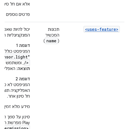
אלא אם חל סינון 
פרטים נוספים זמ
<uses-feature>
תכונות
יכול להיות שאפלי
המכשיר
הפונקציונליות הזו הושקה ב-roid 2.0
name
)
(
דוגמה 1
המניפסט כולל א
sensor.light"
/>
, ומשתמש מחפש
תוצאה
: האפליקציה 
דוגמה 2
המניפסט לא כולל
חל סינון אחר.
מידע מלא זמין 
סינון על סמך תכ
Play מפרשת הרשאות שמבוקשות באמצעות רכיבי
permission>
כ