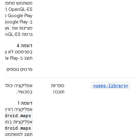
משתמש מחפש אפל
OpenGL-ES (לדוגמה, מכשיר עם Android 1.5 ואילך).
ב-
sion
מציינות את
גרסת OpenGL-ES גבוהה מ-1.0.
דוגמה 4
במניפסט לא צוין
תוצג ב-Google Play לכל המשתמשים, אלא אם חל סינון אחר.
פרטים נוספים זמ
<uses-library>
ספריות
אפליקציה יכולה ל
תוכנה
במכשיר.
דוגמה 1
אפליקציה דורשת 
android.maps
אפליקציות במכשי
android.maps
תוצג למשתמש ב-Google Play