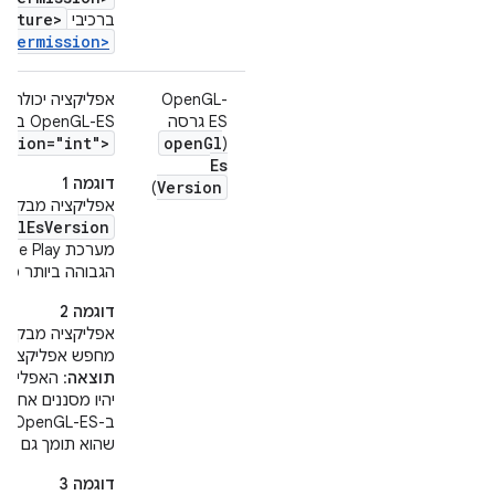
eature>
ברכיבי
permission>
ב
OpenGL-
אפליקציה יכולה 
ES גרסה
OpenGL-ES באמצעות המאפיין
rsion="int">
open
Gl
(
Es
דוגמה 1
Version
)
אפליקציה מבקשת כמה גרסאו
nGlEsVersion
הגבוהה ביותר מבין
דוגמה 2
מחפש אפליקציות במכשיר שת
תוצאה
יהיו מסננים אחרי
ב-OpenGL-ES בגרסה
שהוא תומך גם בכ
דוגמה 3