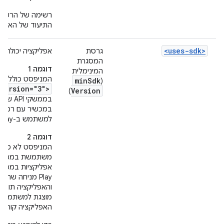
רשימה של הרשאות
התיעוד של האלמ
<uses-sdk>
גרסת
אפליקציה יכולה לדרוש רמת
המסגרת
דוגמה 1
המינימלית
המניפסט כולל א
min
Sdk
(
Version="3">
Version
)
במכשיר עם רמת API 2.
למשתמש ב-Google Play.
דוגמה 2
המניפסט לא כול
אפליקציות במכשיר עם
Play מניחה שהערך של
האפליקציה קורסת