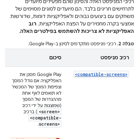
רכיבי המניפסט האלה והסינון שהם מפעילים מיועדים
לתרחישים חריגים בלבד. הם מיועדים לסוגים מסוימים של
משחקים עם ביצועים גבוהים ולאפליקציות דומות, שדורשות
אמצעי בקרה מחמירים על הפצת האפליקציות.
רוב
האפליקציות לא צריכות להשתמש בפילטרים האלה
.
טבלה 2.
רכיבי מניפסט מתקדמים לסינון ב-Google Play.
רכיב מניפסט
סיכום
<compatible-screens>
Google Play מסנן את
האפליקציה אם גודל המסך
וצפיפות המסך של המכשיר
לא תואמים לאף אחת
מההגדרות של המסך
(שמוצגות על ידי רכיב
<screen>
) ברכיב
<compatible-
screens>
.