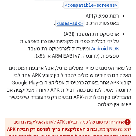
.
<compatible-screens>
רמת ממשק API:
באמצעות הרכיב
<uses-sdk>
.
ארכיטקטורת המעבד (ABI)
על ידי הכללת ספריות מקומיות שנוצרו באמצעות
Android NDK
ומיועדות לארכיטקטורת מעבד
ספציפית (לדוגמה, ARM EABI v7 או x86).
כל שאר המסננים עדיין פועלים כרגיל, אבל ארבעת המסננים
האלה הם היחידים שיכולים להבדיל בין קובץ APK אחד לבין
קובץ APK אחר באותה כרטיסית אפליקציה ב-Google Play.
לדוגמה,
אסור
לפרסם כמה חבילות APK לאותה אפליקציה אם
ההבדלים בין חבילות ה-APK נובעים רק מהעובדה שלמכשיר
יש או אין מצלמה.
אזהרה:
פרסום של כמה חבילות APK לאותה אפליקציה נחשב
לתכונה מתקדמת, ו
ברוב האפליקציות צריך לפרסם רק חבילת APK