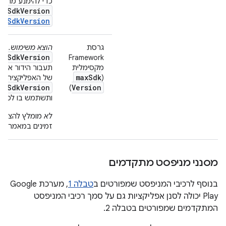
כדי להימנע מהתר
inSdkVersion
inSdkVersion
גרסת
הוצא משימוש.
בגרסאות .1
axSdkVersion
Framework
מקסימלית
תעבור הידור אם ה
max
Sdk
(
של האפליקציה. ב
axSdkVersion
Version
)
ותשתמש בו לסינון
לא
מומלץ להצהיר
n
זמינים במאמר
מסנני מניפסט מתקדמים
בנוסף לרכיבי המניפסט שמפורטים ב
טבלה 1
, מערכת Google
Play יכולה לסנן אפליקציות גם על סמך רכיבי המניפסט
המתקדמים שמפורטים בטבלה 2.