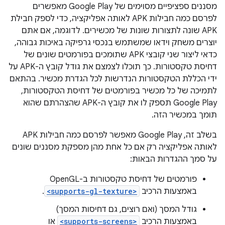
מסננים ספציפיים מסוימים של Google Play מאפשרים
לפרסם כמה חבילות APK לאותה אפליקציה, כדי לספק חבילת
APK שונה לתצורות שונות של מכשירים. לדוגמה, אם אתם
יוצרים משחק וידאו שמשתמש בנכסי גרפיקה באיכות גבוהה,
כדאי ליצור שני קובצי APK שתומכים בפורמטים שונים של
דחיסת טקסטורות. כך תוכלו לצמצם את גודל קובץ ה-APK על
ידי הכללת הטקסטורות הנדרשות לכל הגדרת מכשיר. בהתאם
לתמיכה של כל מכשיר בפורמטים של דחיסת הטקסטורות,
Google Play תספק לו את קובץ ה-APK שהצהרתם שהוא
תומך במכשיר הזה.
בשלב זה, Google Play מאפשר לפרסם כמה חבילות APK
לאותה אפליקציה רק אם כל אחת מהן מספקת מסננים שונים
על סמך ההגדרות הבאות:
פורמטים של דחיסת טקסטורות ב-OpenGL
באמצעות הרכיב
<supports-gl-texture>
.
גודל המסך (ואם רוצים, גם דחיסות המסך)
באמצעות הרכיב
<supports-screens>
או