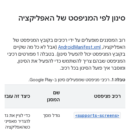
סינון לפי המניפסט של האפליקציה
רוב המסננים מופעלים על ידי רכיבים בקובץ המניפסט של
האפליקציה,
AndroidManifest.xml
(אבל לא כל מה שקיים
בקובץ המניפסט יכול להפעיל סינון). בטבלה 1 מפורטים רכיבי
המניפסט שבהם צריך להשתמש כדי להפעיל את הסינון,
ומוסבר איך פועל הסינון בכל רכיב.
טבלה 1.
רכיבי מניפסט שמפעילים סינון ב-Google Play.
שם
רכיב מניפסט
כיצד זה עובד
המסנן
<supports-screens>
גודל מסך
כדי לציין את גדל
להגדיר מאפיינים 