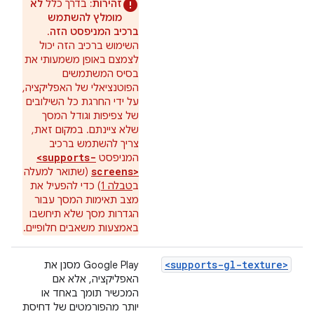
זהירות:
בדרך כלל
לא
מומלץ להשתמש
ברכיב המניפסט הזה
.
השימוש ברכיב הזה יכול
לצמצם באופן משמעותי את
בסיס המשתמשים
הפוטנציאלי של האפליקציה,
על ידי החרגת כל השילובים
של צפיפות וגודל המסך
שלא ציינתם. במקום זאת,
צריך להשתמש ברכיב
<supports-
המניפסט
screens>
(שתואר למעלה
ב
טבלה 1
) כדי להפעיל את
מצב תאימות המסך עבור
הגדרות מסך שלא תיחשבו
באמצעות משאבים חלופיים.
<supports-gl-texture>
Google Play מסנן את
האפליקציה, אלא אם
המכשיר תומך באחד או
יותר מהפורמטים של דחיסת