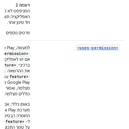
דוגמה 2
המניפסט לא כולל
חל סינון אחר.
פרטים נוספים זמ
<uses-permission>
למעשה, Google Play לא מסנן על סמך רכיבי
permission>
.
אם יש לאפליקציה 
eature>
ברכיבי
ERA
את ההרשאה
feature>
עבור
 Play
מצלמה, ואסור לה
כוללים מצלמה.
באופן כללי, אם 
החומרה הבסיסיות,
es-feature>
ל-
על סמך התכונות 