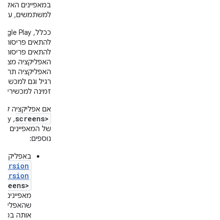
במאפיינים האלה כ
למשתמשים, על ס
להתאים פריסות קט
להתאים פריסות גדו
האפליקציה מצהירה
רגיל וגם למכשירי
זמינה למכשירים 
אם אפליקציה לא 
screens>
נוספים:
באפליקציו
Version
Version
creens>
שהאפליקציה
אותה במכשי