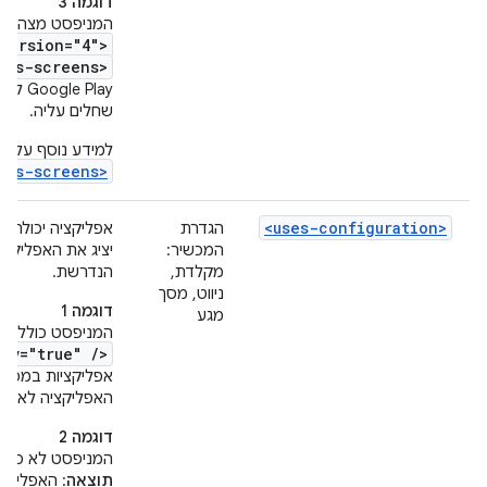
דוגמה 3
המניפסט מצהיר 
Version="4">
rts-screens>
 Play
שחלים עליה.
למידע נוסף על ה
rts-screens>
<uses-configuration>
הגדרת
המכשיר:
יציג את האפליקצ
מקלדת,
הנדרשת.
ניווט, מסך
דוגמה 1
מגע
המניפסט כולל א
av="true" />
אפליקציות במכשיר 
האפליקציה לא תוצג למש
דוגמה 2
המניפסט לא כולל
תוצאה