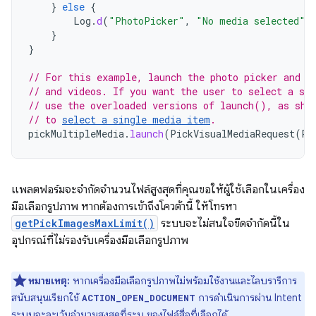
}
else
{
Log
.
d
(
"PhotoPicker"
,
"No media selected"
)
}
}
// For this example, launch the photo picker and l
// and videos. If you want the user to select a sp
// use the overloaded versions of launch(), as sho
// to 
select a single media item
.
pickMultipleMedia
.
launch
(
PickVisualMediaRequest
(
Pi
แพลตฟอร์มจะจำกัดจำนวนไฟล์สูงสุดที่คุณขอให้ผู้ใช้เลือกในเครื่อง
มือเลือกรูปภาพ หากต้องการเข้าถึงโควต้านี้ ให้โทรหา
getPickImagesMaxLimit()
ระบบจะไม่สนใจขีดจำกัดนี้ใน
อุปกรณ์ที่ไม่รองรับเครื่องมือเลือกรูปภาพ
หมายเหตุ:
หากเครื่องมือเลือกรูปภาพไม่พร้อมใช้งานและไลบรารีการ
สนับสนุนเรียกใช้
การดำเนินการผ่าน Intent
ACTION_OPEN_DOCUMENT
ระบบจะละเว้นจำนวนสูงสุดที่ระบุ ของไฟล์สื่อที่เลือกได้