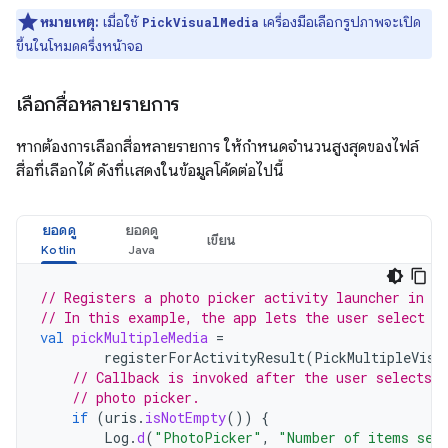
หมายเหตุ:
เมื่อใช้
เครื่องมือเลือกรูปภาพจะเปิด
PickVisualMedia
ขึ้นในโหมดครึ่งหน้าจอ
เลือกสื่อหลายรายการ
หากต้องการเลือกสื่อหลายรายการ ให้กำหนดจำนวนสูงสุดของไฟล์
สื่อที่เลือกได้ ดังที่แสดงในข้อมูลโค้ดต่อไปนี้
ยอดดู
ยอดดู
เขียน
// Registers a photo picker activity launcher in m
// In this example, the app lets the user select u
val
pickMultipleMedia
=
registerForActivityResult
(
PickMultipleVisu
// Callback is invoked after the user selects 
// photo picker.
if
(
uris
.
isNotEmpty
())
{
Log
.
d
(
"PhotoPicker"
,
"Number of items sel