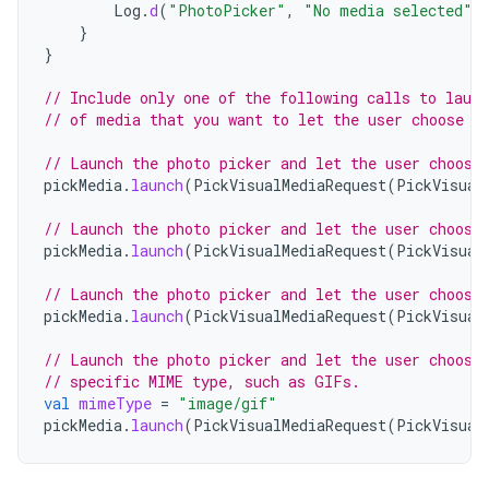
Log
.
d
(
"PhotoPicker"
,
"No media selected"
)
}
}
// Include only one of the following calls to laun
// of media that you want to let the user choose f
// Launch the photo picker and let the user choose
pickMedia
.
launch
(
PickVisualMediaRequest
(
PickVisual
// Launch the photo picker and let the user choose
pickMedia
.
launch
(
PickVisualMediaRequest
(
PickVisual
// Launch the photo picker and let the user choose
pickMedia
.
launch
(
PickVisualMediaRequest
(
PickVisual
// Launch the photo picker and let the user choose
// specific MIME type, such as GIFs.
val
mimeType
=
"image/gif"
pickMedia
.
launch
(
PickVisualMediaRequest
(
PickVisual