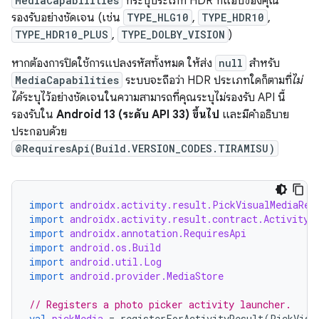
MediaCapabilities
ที่ระบุประเภท HDR ที่แอปของคุณ
รองรับอย่างชัดเจน (เช่น
TYPE_HLG10
,
TYPE_HDR10
,
TYPE_HDR10_PLUS
,
TYPE_DOLBY_VISION
)
หากต้องการปิดใช้การแปลงรหัสทั้งหมด ให้ส่ง
null
สำหรับ
MediaCapabilities
ระบบจะถือว่า HDR ประเภทใดก็ตามที่
ไม่
ได้
ระบุไว้อย่างชัดเจนในความสามารถที่คุณระบุไม่รองรับ API นี้
รองรับใน
Android 13 (ระดับ API 33) ขึ้นไป
และมีคำอธิบาย
ประกอบด้วย
@RequiresApi(Build.VERSION_CODES.TIRAMISU)
import
androidx.activity.result.PickVisualMediaReq
import
androidx.activity.result.contract.ActivityR
import
androidx.annotation.RequiresApi
import
android.os.Build
import
android.util.Log
import
android.provider.MediaStore
// Registers a photo picker activity launcher.
val
pickMedia
=
registerForActivityResult
(
PickVisu