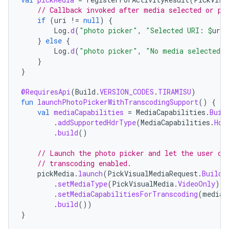
// Callback invoked after media selected or pi
if
(
uri
!=
null
)
{
Log
.
d
(
"photo picker"
,
"Selected URI: 
$
uri
"
}
else
{
Log
.
d
(
"photo picker"
,
"No media selected"
}
}
@RequiresApi
(
Build
.
VERSION_CODES
.
TIRAMISU
)
fun
launchPhotoPickerWithTranscodingSupport
()
{
val
mediaCapabilities
=
MediaCapabilities
.
Buil
.
addSupportedHdrType
(
MediaCapabilities
.
Hdr
.
build
()
// Launch the photo picker and let the user ch
// transcoding enabled.
pickMedia
.
launch
(
PickVisualMediaRequest
.
Builde
.
setMediaType
(
PickVisualMedia
.
VideoOnly
)
.
setMediaCapabilitiesForTranscoding
(
mediaC
.
build
())
}