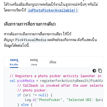
ได้ว่าเครื่องมือเลือกรูปภาพพร้อมใช้งานในอุปกรณ์หนึ่งๆ หรือไม่
โดยการเรียกใช้
isPhotoPickerAvailable()
เลือกรายการสื่อรายการเดียว
หากต้องการเลือกรายการสื่อรายการเดียว ให้ใช้
สัญญา
PickVisualMedia
ผลลัพธ์ของกิจกรรม ดังที่แสดงใน
ข้อมูลโค้ดต่อไปนี้
ยอดดู
ยอดดู
เขียน
// Registers a photo picker activity launcher in s
val
pickMedia
=
registerForActivityResult
(
PickVisu
// Callback is invoked after the user selects 
// photo picker.
if
(
uri
!=
null
)
{
Log
.
d
(
"PhotoPicker"
,
"Selected URI: 
$
uri
"
}
else
{