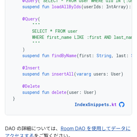
@Query
(
"SELECT * FROM user WHERE uid IN (:use
suspend
fun
loadAllByIds
(
userIds
:
IntArray
):
L
@Query
(
"""
        SELECT * FROM user
        WHERE first_name LIKE :first AND last_name
        """
)
suspend
fun
findByName
(
first
:
String
,
last
:
St
@Insert
suspend
fun
insertAll
(
vararg
users
:
User
)
@Delete
suspend
fun
delete
(
user
:
User
)
}
IndexSnippets
.
kt
DAO の詳細については、
Room DAO を使用してデータに
アクセスする
をご覧ください。