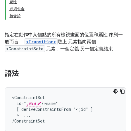
屬性
必須包含
包含於
指定在動作中某個點的所有檢視畫面的位置和屬性 序列一
般而言，
<Transition>
敬上 元素指向兩個
<ConstraintSet>
元素，一個定義 另一個定義結束
語法
id="
;@id
[
deriveConstraintsFrom="<;id"
  >  
...

/ConstraintSet