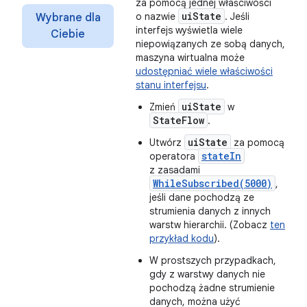
za pomocą jednej właściwości
ui
State
o nazwie
. Jeśli
Wybrane dla
interfejs wyświetla wiele
Ciebie
niepowiązanych ze sobą danych,
maszyna wirtualna może
udostępniać wiele właściwości
stanu interfejsu
.
uiState
Zmień
w
StateFlow
.
uiState
Utwórz
za pomocą
stateIn
operatora
z zasadami
WhileSubscribed(5000)
,
jeśli dane pochodzą ze
strumienia danych z innych
warstw hierarchii. (Zobacz
ten
przykład kodu
).
W prostszych przypadkach,
gdy z warstwy danych nie
pochodzą żadne strumienie
danych, można użyć