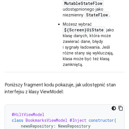
MutableStateFlow
udostępnionego jako
StateFlow
niezmienny
.
Możesz wybrać
${Screen}UiState
jako
klasę danych, która może
zawierać dane, błędy
i sygnały ładowania. Jeśli
różne stany się wykluczają,
klasa może być też klasą
zamkniętą.
Poniższy fragment kodu pokazuje, jak udostępnić stan
interfejsu z klasy ViewModel:
@HiltViewModel
class
BookmarksViewModel
@Inject
constructor
(
newsRepository
:
NewsRepository