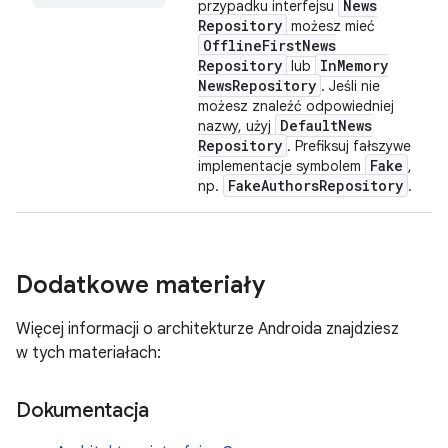
News
przypadku interfejsu
Repository
możesz mieć
Offline
First
News
Repository
In
Memory
lub
News
Repository
. Jeśli nie
możesz znaleźć odpowiedniej
Default
News
nazwy, użyj
Repository
. Prefiksuj fałszywe
Fake
implementacje symbolem
,
Fake
Authors
Repository
np.
.
Dodatkowe materiały
Więcej informacji o architekturze Androida znajdziesz
w tych materiałach:
Dokumentacja