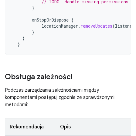
// TODO: Handle missing permissions
}
onStopOrDispose
{
locationManager
.
removeUpdates
(
listener
}
}
}
Obsługa zależności
Podczas zarządzania zależnościami między
komponentami postępuj zgodnie ze sprawdzonymi
metodami:
Rekomendacja
Opis