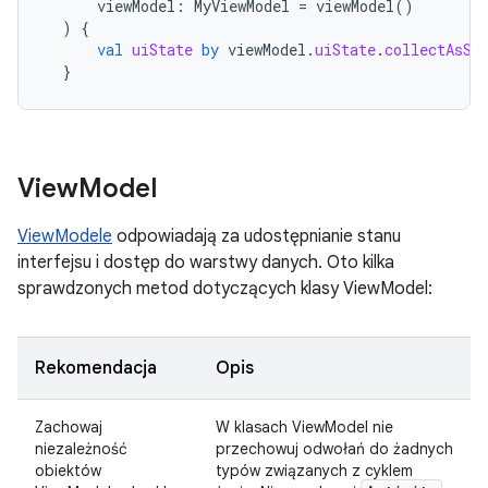
viewModel
:
MyViewModel
=
viewModel
()
)
{
val
uiState
by
viewModel
.
uiState
.
collectAsSt
}
View
Model
ViewModele
odpowiadają za udostępnianie stanu
interfejsu i dostęp do warstwy danych. Oto kilka
sprawdzonych metod dotyczących klasy ViewModel:
Rekomendacja
Opis
Zachowaj
W klasach ViewModel nie
niezależność
przechowuj odwołań do żadnych
obiektów
typów związanych z cyklem