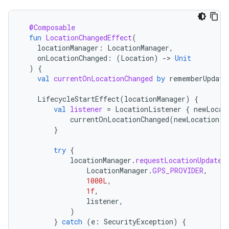
@Composable
fun
LocationChangedEffect
(
locationManager
:
LocationManager
,
onLocationChanged
:
(
Location
)
-
>
Unit
)
{
val
currentOnLocationChanged
by
rememberUpdate
LifecycleStartEffect
(
locationManager
)
{
val
listener
=
LocationListener
{
newLocat
currentOnLocationChanged
(
newLocation
)
}
try
{
locationManager
.
requestLocationUpdates
LocationManager
.
GPS_PROVIDER
,
1000L
,
1f
,
listener
,
)
}
catch
(
e
:
SecurityException
)
{