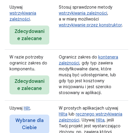
Używaj
Stosuj sprawdzone metody
wstrzykiwania
wstrzykiwania zależności
,
zależności
.
a w miarę możliwości
wstrzykiwanie przez konstruktor
.
Zdecydowani
e zalecane
W razie potrzeby
Ogranicz zakres do
kontenera
ogranicz zakres do
zależności
, gdy typ zawiera
komponentu.
modyfikowalne dane, które
muszą być udostępniane, lub
gdy typ jest kosztowny
Zdecydowani
w inicjowaniu i jest szeroko
e zalecane
stosowany w aplikacji.
Używaj
Hilt
.
W prostych aplikacjach używaj
Hilta
lub
ręcznego wstrzykiwania
zależności
. Używaj
Hilta
, jeśli
Wybrane dla
Twój projekt jest wystarczająco
Ciebie
złożony, np. zawiera któryś