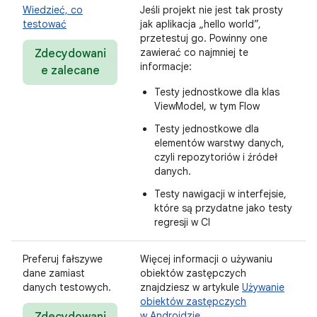
Wiedzieć, co
Jeśli projekt nie jest tak prosty
testować
jak aplikacja „hello world”,
przetestuj go. Powinny one
zawierać co najmniej te
Zdecydowani
informacje:
e zalecane
Testy jednostkowe dla klas
ViewModel, w tym Flow
Testy jednostkowe dla
elementów warstwy danych,
czyli repozytoriów i źródeł
danych.
Testy nawigacji w interfejsie,
które są przydatne jako testy
regresji w CI
Preferuj fałszywe
Więcej informacji o używaniu
dane zamiast
obiektów zastępczych
danych testowych.
znajdziesz w artykule
Używanie
obiektów zastępczych
w Androidzie
.