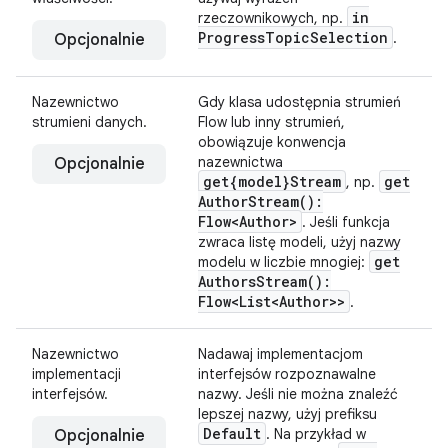
in
rzeczownikowych, np.
Progress
Topic
Selection
.
Opcjonalnie
Nazewnictwo
Gdy klasa udostępnia strumień
strumieni danych.
Flow lub inny strumień,
obowiązuje konwencja
nazewnictwa
Opcjonalnie
get{model}Stream
get
, np.
Author
Stream(
):
Flow<Author>
. Jeśli funkcja
zwraca listę modeli, użyj nazwy
get
modelu w liczbie mnogiej:
Authors
Stream(
):
Flow<List<Author>>
.
Nazewnictwo
Nadawaj implementacjom
implementacji
interfejsów rozpoznawalne
interfejsów.
nazwy. Jeśli nie można znaleźć
lepszej nazwy, użyj prefiksu
Default
. Na przykład w
Opcjonalnie