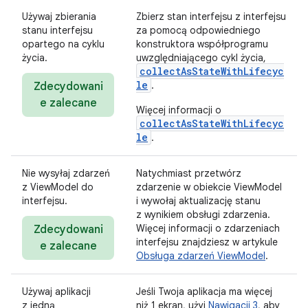
Używaj zbierania
Zbierz stan interfejsu z interfejsu
stanu interfejsu
za pomocą odpowiedniego
opartego na cyklu
konstruktora współprogramu
życia.
uwzględniającego cykl życia,
collectAsStateWithLifecyc
le
.
Zdecydowani
e zalecane
Więcej informacji o
collectAsStateWithLifecyc
le
.
Nie wysyłaj zdarzeń
Natychmiast przetwórz
z ViewModel do
zdarzenie w obiekcie ViewModel
interfejsu.
i wywołaj aktualizację stanu
z wynikiem obsługi zdarzenia.
Więcej informacji o zdarzeniach
Zdecydowani
interfejsu znajdziesz w artykule
e zalecane
Obsługa zdarzeń ViewModel
.
Używaj aplikacji
Jeśli Twoja aplikacja ma więcej
z jedną
niż 1 ekran, użyj
Nawigacji 3
, aby