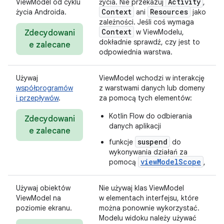
Activity
ViewModel od cyklu
życia. Nie przekazuj
,
Context
Resources
życia Androida.
ani
jako
zależności. Jeśli coś wymaga
Context
w ViewModelu,
Zdecydowani
dokładnie sprawdź, czy jest to
e zalecane
odpowiednia warstwa.
Używaj
ViewModel wchodzi w interakcję
współprogramów
z warstwami danych lub domeny
i przepływów
.
za pomocą tych elementów:
Kotlin Flow do odbierania
Zdecydowani
danych aplikacji
e zalecane
suspend
funkcje
do
wykonywania działań za
viewModelScope
pomocą
,
Używaj obiektów
Nie używaj klas ViewModel
ViewModel na
w elementach interfejsu, które
poziomie ekranu.
można ponownie wykorzystać.
Modelu widoku należy używać