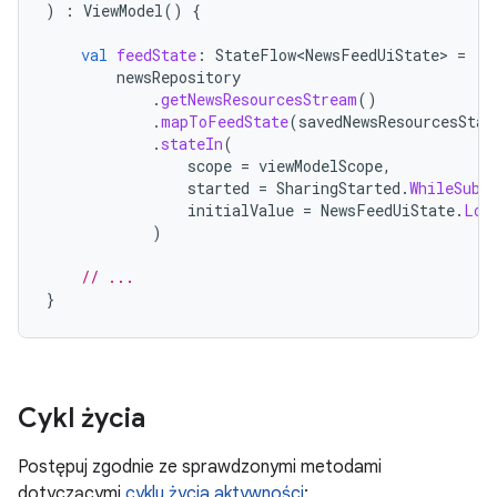
)
:
ViewModel
()
{
val
feedState
:
StateFlow<NewsFeedUiState>
=
newsRepository
.
getNewsResourcesStream
()
.
mapToFeedState
(
savedNewsResourcesStat
.
stateIn
(
scope
=
viewModelScope
,
started
=
SharingStarted
.
WhileSubs
initialValue
=
NewsFeedUiState
.
Loa
)
// ...
}
Cykl życia
Postępuj zgodnie ze sprawdzonymi metodami
dotyczącymi
cyklu życia aktywności
: