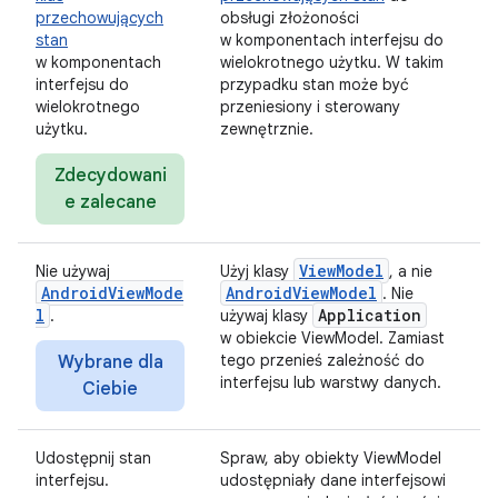
przechowujących
obsługi złożoności
stan
w komponentach interfejsu do
w komponentach
wielokrotnego użytku. W takim
interfejsu do
przypadku stan może być
wielokrotnego
przeniesiony i sterowany
użytku.
zewnętrznie.
Zdecydowani
e zalecane
ViewModel
Nie używaj
Użyj klasy
, a nie
AndroidViewMode
AndroidViewModel
. Nie
l
Application
.
używaj klasy
w obiekcie ViewModel. Zamiast
tego przenieś zależność do
Wybrane dla
interfejsu lub warstwy danych.
Ciebie
Udostępnij stan
Spraw, aby obiekty ViewModel
interfejsu.
udostępniały dane interfejsowi