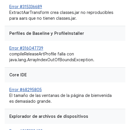
Error #315336689
ExtractAarTransform crea classes.jar no reproducibles
para aars que no tienen classes.jar.
Perfiles de Baseline y ProfileInstaller
Error #316047739
compileReleaseArtProfile falla con
java.lang.ArrayIndexOutOfBoundsException.
Core IDE
Error #68295805
El tamaño de las ventanas de la página de bienvenida
es demasiado grande.
Explorador de archivos de dispositivos