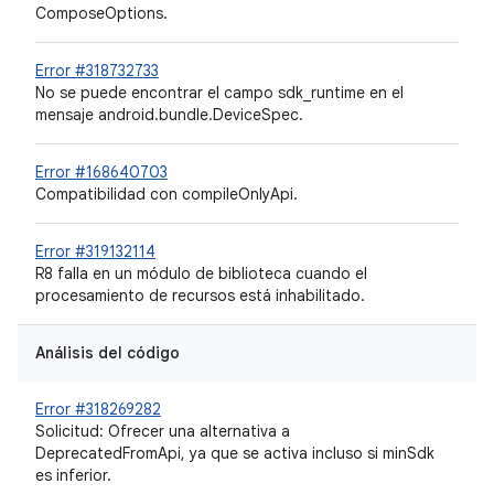
ComposeOptions.
Error #318732733
No se puede encontrar el campo sdk_runtime en el
mensaje android.bundle.DeviceSpec.
Error #168640703
Compatibilidad con compileOnlyApi.
Error #319132114
R8 falla en un módulo de biblioteca cuando el
procesamiento de recursos está inhabilitado.
Análisis del código
Error #318269282
Solicitud: Ofrecer una alternativa a
DeprecatedFromApi, ya que se activa incluso si minSdk
es inferior.