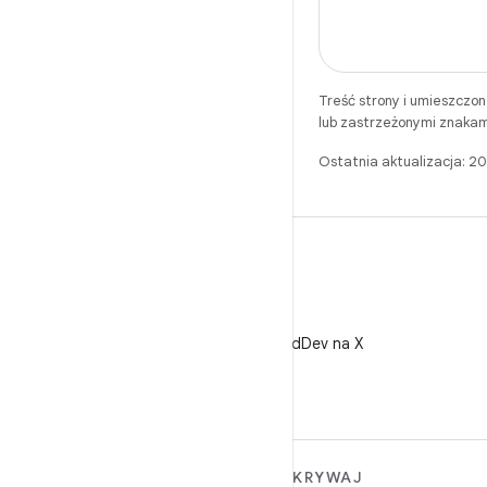
Treść strony i umieszczo
lub zastrzeżonymi znakam
Ostatnia aktualizacja: 
X
Obserwuj @AndroidDev na X
WIĘCEJ INFORMACJI O
ODKRYWAJ