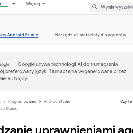
e
Więcej
i w Android Studio
Narzędzia i materiały dla agentów
Google używa technologii AI do tłumaczenia
wój preferowany język. Tłumaczenia wygenerowane przez
ierać błędy.
s
Programowanie
Android Studio
Czy te
oid Studio
dzanie uprawnieniami ag