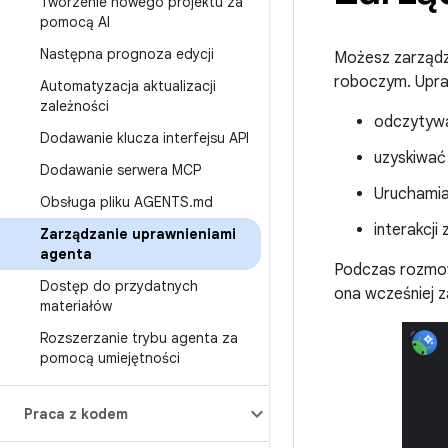
Tworzenie nowego projektu za
pomocą AI
Następna prognoza edycji
Możesz zarządz
roboczym. Upraw
Automatyzacja aktualizacji
zależności
odczytywać
Dodawanie klucza interfejsu API
uzyskiwać
Dodawanie serwera MCP
Uruchamia
Obsługa pliku AGENTS
.
md
interakcji
Zarządzanie uprawnieniami
agenta
Podczas rozmowy
Dostęp do przydatnych
ona wcześniej 
materiałów
Rozszerzanie trybu agenta za
pomocą umiejętności
Praca z kodem