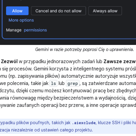
Gemini w razie potrzeby poprosi Cię o uprawnienia.
ć
Zezwól
w przypadku jednorazowych zadań lub
Zawsze zezw
się procesów. Gemini korzysta z inteligentnego systemu próś
mu (np. zapisywania plików) automatycznie autoryzuje wszyst
we polecenia, takie jak
ls
lub
grep
, są zatwierdzane automa
dczytu, dzięki czemu możesz kontynuować pracę bez zbędny
wnia równowagę między bezpieczeństwem a wydajnością, dzię
wanie zaufanych operacji bez przerw, a inne operacje sprawd
ypadku plików poufnych, takich jak
, klucze SSH i pliki
.aiexclude
zacja niezależnie od ustawień całego projektu.