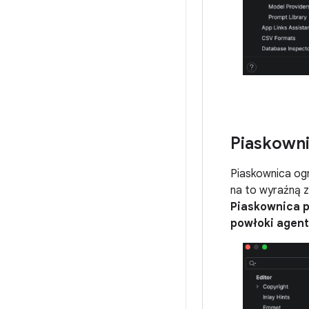
Piaskown
Piaskownica ogr
na to wyraźną 
Piaskownica 
powłoki agen