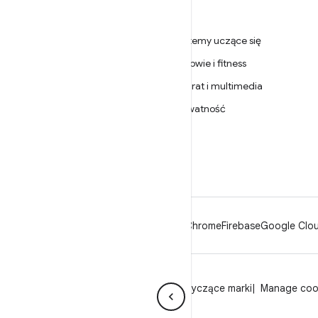
ANDROIDZIE
Gry
Android
Systemy uczące się
Android dla firm
Zdrowie i fitness
Zabezpieczenia
Aparat i multimedia
Źródło
Prywatność
Wiadomości
5G
Blog
Podcasty
Android
Chrome
Firebase
Google Clou
Prywatność
Licencja
Wytyczne dotyczące marki
Manage coo