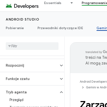
Essentials
Programowani
ANDROID STUDIO
Pobieranie
Przewodniki dotyczące IDE
Gemin
treści na T
AI mogą zaw
Rozpocznij
Funkcje czatu
Android Developer
Gemini w Andr
Tryb agenta
Przegląd
Zarzą