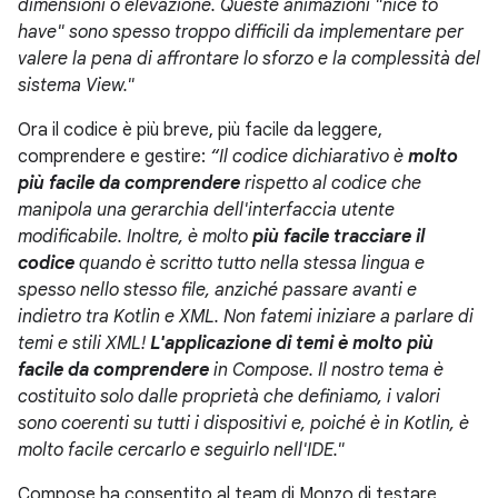
dimensioni o elevazione. Queste animazioni "nice to
have" sono spesso troppo difficili da implementare per
valere la pena di affrontare lo sforzo e la complessità del
sistema View."
Ora il codice è più breve, più facile da leggere,
comprendere e gestire:
“Il codice dichiarativo è
molto
più facile da comprendere
rispetto al codice che
manipola una gerarchia dell'interfaccia utente
modificabile. Inoltre, è molto
più facile tracciare il
codice
quando è scritto tutto nella stessa lingua e
spesso nello stesso file, anziché passare avanti e
indietro tra Kotlin e XML. Non fatemi iniziare a parlare di
temi e stili XML!
L'applicazione di temi è molto più
facile da comprendere
in Compose. Il nostro tema è
costituito solo dalle proprietà che definiamo, i valori
sono coerenti su tutti i dispositivi e, poiché è in Kotlin, è
molto facile cercarlo e seguirlo nell'IDE."
Compose ha consentito al team di Monzo di testare