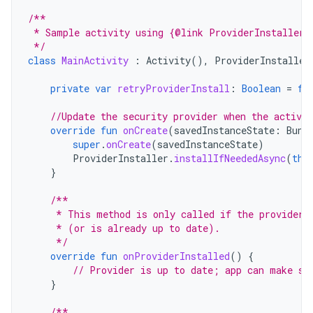
/**
 * Sample activity using {@link ProviderInstaller}
 */
class
MainActivity
:
Activity
(),
ProviderInstaller
private
var
retryProviderInstall
:
Boolean
=
fa
//Update the security provider when the activit
override
fun
onCreate
(
savedInstanceState
:
Bund
super
.
onCreate
(
savedInstanceState
)
ProviderInstaller
.
installIfNeededAsync
(
thi
}
/**
     * This method is only called if the provider 
     * (or is already up to date).
     */
override
fun
onProviderInstalled
()
{
// Provider is up to date; app can make se
}
/**