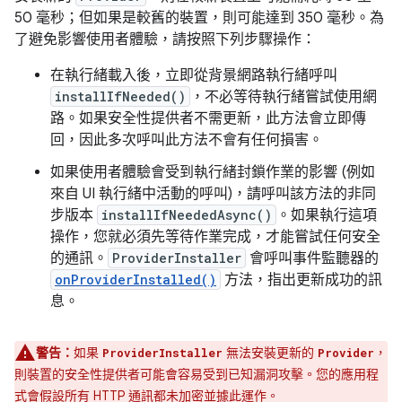
50 毫秒；但如果是較舊的裝置，則可能達到 350 毫秒。為
了避免影響使用者體驗，請按照下列步驟操作：
在執行緒載入後，立即從背景網路執行緒呼叫
installIfNeeded()
，不必等待執行緒嘗試使用網
路。如果安全性提供者不需更新，此方法會立即傳
回，因此多次呼叫此方法不會有任何損害。
如果使用者體驗會受到執行緒封鎖作業的影響 (例如
來自 UI 執行緒中活動的呼叫)，請呼叫該方法的非同
步版本
installIfNeededAsync()
。如果執行這項
操作，您就必須先等待作業完成，才能嘗試任何安全
的通訊。
ProviderInstaller
會呼叫事件監聽器的
onProviderInstalled()
方法，指出更新成功的訊
息。
警告：
如果
無法安裝更新的
，
ProviderInstaller
Provider
則裝置的安全性提供者可能會容易受到已知漏洞攻擊。您的應用程
式會假設所有 HTTP 通訊都未加密並據此運作。