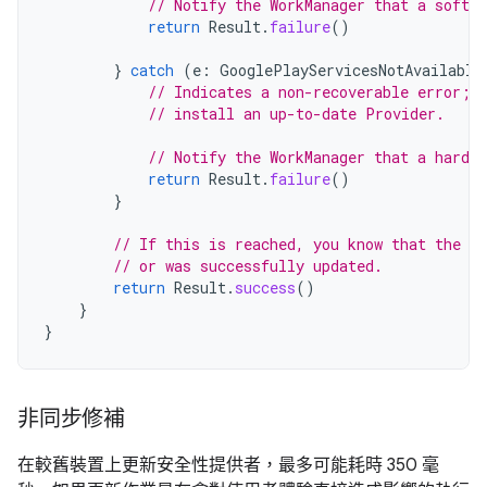
// Notify the WorkManager that a soft e
return
Result
.
failure
()
}
catch
(
e
:
GooglePlayServicesNotAvailable
// Indicates a non-recoverable error; 
// install an up-to-date Provider.
// Notify the WorkManager that a hard e
return
Result
.
failure
()
}
// If this is reached, you know that the pr
// or was successfully updated.
return
Result
.
success
()
}
}
非同步修補
在較舊裝置上更新安全性提供者，最多可能耗時 350 毫