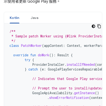
示使用者更新 Google Play 服務。
Kotlin
Java
/**
 * Sample patch Worker using {@link ProviderInstal
 */
class
PatchWorker
(
appContext
:
Context
,
workerParam
override
fun
doWork
():
Result
{
try
{
ProviderInstaller
.
installIfNeeded
(
cont
}
catch
(
e
:
GooglePlayServicesRepairableEx
// Indicates that Google Play services
// Prompt the user to install/update/e
GoogleApiAvailability
.
getInstance
()
.
showErrorNotification
(
context