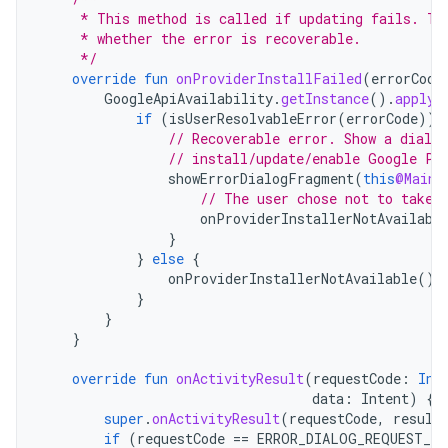
     * This method is called if updating fails. Th
     * whether the error is recoverable.
     */
override
fun
onProviderInstallFailed
(
errorCode
GoogleApiAvailability
.
getInstance
().
apply
if
(
isUserResolvableError
(
errorCode
))
// Recoverable error. Show a dialo
// install/update/enable Google Pl
showErrorDialogFragment
(
this
@MainA
// The user chose not to take 
onProviderInstallerNotAvailabl
}
}
else
{
onProviderInstallerNotAvailable
()
}
}
}
override
fun
onActivityResult
(
requestCode
:
Int
data
:
Intent
)
{
super
.
onActivityResult
(
requestCode
,
result
if
(
requestCode
==
ERROR_DIALOG_REQUEST_CO