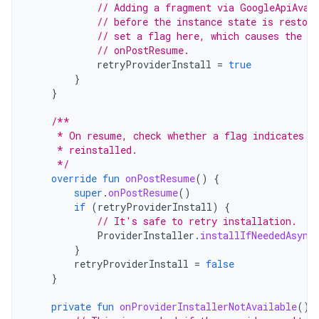
// Adding a fragment via GoogleApiAvai
// before the instance state is restore
// set a flag here, which causes the f
// onPostResume.
retryProviderInstall
=
true
}
}
/**
     * On resume, check whether a flag indicates t
     * reinstalled.
     */
override
fun
onPostResume
()
{
super
.
onPostResume
()
if
(
retryProviderInstall
)
{
// It's safe to retry installation.
ProviderInstaller
.
installIfNeededAsync
}
retryProviderInstall
=
false
}
private
fun
onProviderInstallerNotAvailable
()