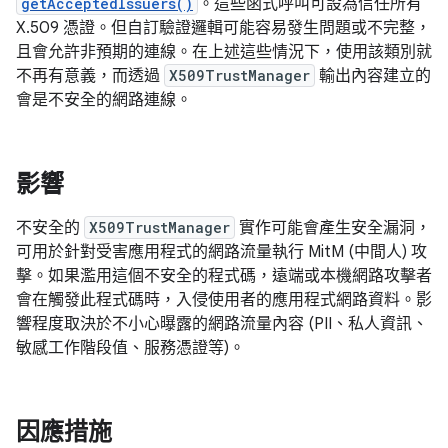
getAcceptedIssuers()
。這些函式呼叫可設為信任所有
X.509 憑證。但自訂驗證邏輯可能容易發生問題或不完整，
且會允許非預期的連線。在上述這些情況下，使用該類別就
不再有意義，而透過
X509TrustManager
輸出內容建立的
會是不安全的網路連線。
影響
不安全的
X509TrustManager
實作可能會產生安全漏洞，
可用於針對受害應用程式的網路流量執行 MitM (中間人) 攻
擊。如果濫用這個不安全的程式碼，遠端或本機網路攻擊者
會在觸發此程式碼時，入侵使用者的應用程式網路資料。影
響程度取決於不小心曝露的網路流量內容 (PII、私人資訊、
敏感工作階段值、服務憑證等)。
因應措施