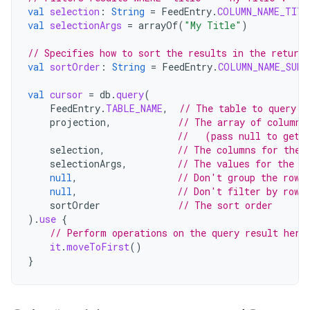
val
selection
:
String
=
FeedEntry
.
COLUMN_NAME_TITL
val
selectionArgs
=
arrayOf
(
"My Title"
)
// Specifies how to sort the results in the return
val
sortOrder
:
String
=
FeedEntry
.
COLUMN_NAME_SUBT
val
cursor
=
db
.
query
(
FeedEntry
.
TABLE_NAME
,
// The table to query
projection
,
// The array of columns
//   (pass null to get 
selection
,
// The columns for the 
selectionArgs
,
// The values for the W
null
,
// Don't group the rows
null
,
// Don't filter by row 
sortOrder
// The sort order
).
use
{
// Perform operations on the query result here
it
.
moveToFirst
()
}