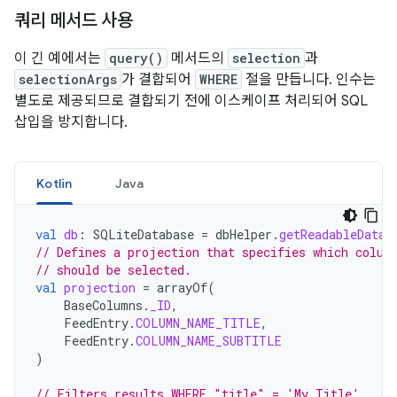
쿼리 메서드 사용
이 긴 예에서는
query()
메서드의
selection
과
selectionArgs
가 결합되어
WHERE
절을 만듭니다. 인수는
별도로 제공되므로 결합되기 전에 이스케이프 처리되어 SQL
삽입을 방지합니다.
Kotlin
Java
val
db
:
SQLiteDatabase
=
dbHelper
.
getReadableDatab
// Defines a projection that specifies which colum
// should be selected.
val
projection
=
arrayOf
(
BaseColumns
.
_ID
,
FeedEntry
.
COLUMN_NAME_TITLE
,
FeedEntry
.
COLUMN_NAME_SUBTITLE
)
// Filters results WHERE "title" = 'My Title'.