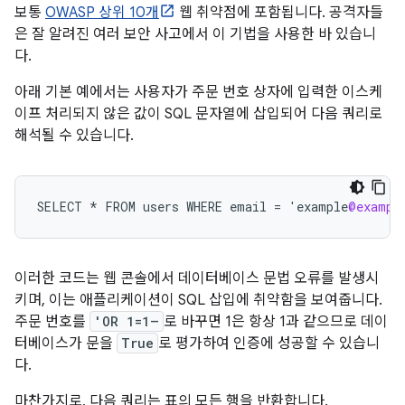
보통
OWASP 상위 10개
웹 취약점에 포함됩니다. 공격자들
은 잘 알려진 여러 보안 사고에서 이 기법을 사용한 바 있습니
다.
아래 기본 예에서는 사용자가 주문 번호 상자에 입력한 이스케
이프 처리되지 않은 값이 SQL 문자열에 삽입되어 다음 쿼리로
해석될 수 있습니다.
SELECT
*
FROM
users
WHERE
email
=
'
example
@exampl
이러한 코드는 웹 콘솔에서 데이터베이스 문법 오류를 발생시
키며, 이는 애플리케이션이 SQL 삽입에 취약함을 보여줍니다.
주문 번호를
'OR 1=1–
로 바꾸면 1은 항상 1과 같으므로 데이
터베이스가 문을
True
로 평가하여 인증에 성공할 수 있습니
다.
마찬가지로, 다음 쿼리는 표의 모든 행을 반환합니다.