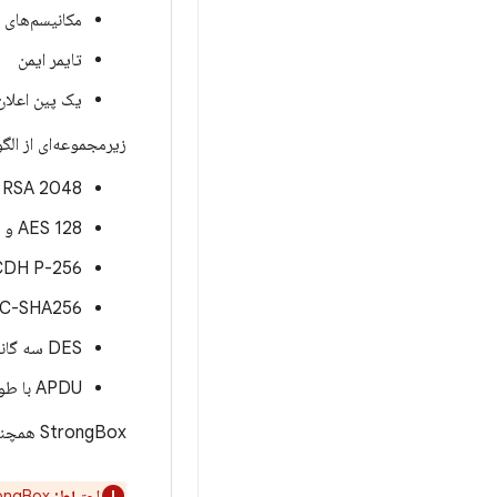
مکانیسم‌های ا
تایمر ایمن
یک پین اعلان 
زیرمجموعه‌ای از الگوریتم‌ه
RSA 2048
AES 128 و 256
CDH P-256
HMAC-SHA256 (از اندازه های کلید بین 8 تا 64 ب
DES سه گانه
APDU با طول طولانی
StrongBox همچنین از
احتیاط: