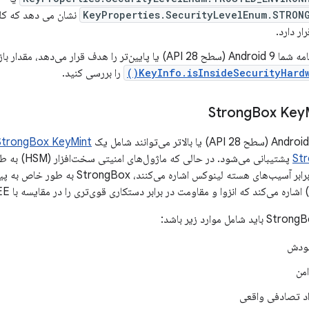
KeyProperties.SecurityLevelEnum.STRON
نشان می دهد که کلی
ار دارد.
 یا پایین‌تر را هدف قرار می‌دهد، مقدار بازگشتی بولی
KeyInfo.isInsideSecurityHardwa
را بررسی کنید.
Box Key
StrongBox KeyMint
St
پشتیبانی می‌شود
ودش
من
اد تصادفی واقعی