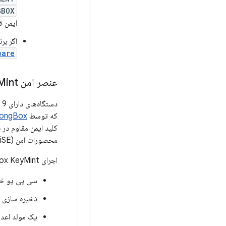
GBOX
ایمن قر
اگر برنامه شما Android 9 (سطح API 28)
re()
عنصر امن Strong
Mint
دستگاه‌های دارای Android 9 (سطح API 28) یا بالاتر می‌توانند شامل یک
که توسط
rongBox
محصورات امن (iSE) اشاره می‌کند که انزوا و مقاومت در برابر دستکاری قوی‌تری را در مقایسه با TEE ارائه می‌کنند.
اجرای StrongBox KeyMint باید شامل موارد زیر باشد:
سی پی یو خ
ذخیره سازی ا
یک مولد اعد