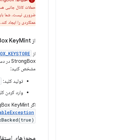
ضروری نیست. شما باید 
عملکردی را ایجاد کند.
از Strong
Mint استفاده کنید
Box Key
از
OX_KEYSTORE
StrongBox در دسترس است، می‌توانید ترجیحی را برای ذخیره کلید در StrongBox KeyMint با عبور
مشخص کنید:
تولید کلید:
وارد کردن کل
اگر StrongBox KeyMint از الگوریتم یا اندازه کلید مشخص شده پشتیبانی نکند، چارچوب یک
ableException
xBacked(true)
مجوزهای استفاده