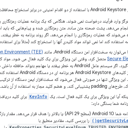
شود:
Keysto انجام می‌دهد، پشت صحنه متن ساده، متن رمزنگاری شده و پیام‌هایی که باید ا
ی‌شوند که عملیات رمزنگاری را انجام می‌دهد. اگر روند برنامه به خطر بیفتد، 
 استفاده کند اما نمی تواند مواد کلیدی آنها را استخراج کند (مثلاً برای استفاده در خار
توان به سخت‌افزار امن دستگاه Android، مانند
on Environment (TEE)
Secure El
متصل کرد. وقتی این ویژگی برای یک کلید فعال می شود، مواد کلی
امن قرار نمی گیرد. اگر سیستم عامل Android به خطر بیفتد یا مهاجم بتو
است بتواند از کلیدهای d Keystore
 این ویژگی تنها در صورتی فعال می‌شود که سخت‌افزار ایمن دستگاه از ترکیب 
د، و هضم کلید مجاز به استفاده از آن باشد.
ینکه آیا این ویژگی برای یک کلید فعال است، یک
KeyInfo
برای کلید دریافت
API) یا بالاتر را هدف قرار می‌دهد، مقدار بازگشتی
getSecurityLev
را بررسی کنید. مقادیر منطبق با
KeyProperties.SecurityLevelEnum.TRUSTED_ENVIRON
یا