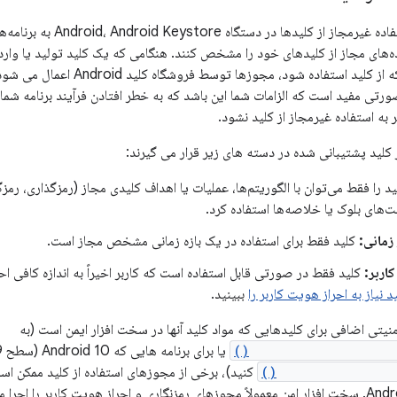
برای جلوگیری از استفاده غیرمج
ه‌های مجاز از کلیدهای خود را مشخص کنند. هنگامی که یک کلید تولید یا وار
تغییر داد. هر زمان که از کلید است
ورتی مفید است که الزامات شما این باشد که به خطر افتادن فرآیند برنامه شما پ
 به استفاده غیرمجاز از کلید نشود.
کلید پشتیبانی شده در دسته های زیر قرار می گیرند:
د را فقط می‌توان با الگوریتم‌ها، عملیات یا اهداف کلیدی مجاز (رمزگذاری، رمز
لت‌های بلوک یا خلاصه‌ها استفاده کرد.
زمانی:
کلید فقط برای استفاده در یک بازه زمانی مشخص مجاز است.
اربر:
کلید فقط در صورتی قابل استفاده است که کاربر اخیراً به اندازه کافی 
د نیاز به احراز هویت کاربر را
ببینید.
منیتی اضافی برای کلیدهایی که مواد کلید آنها در سخت افزار ایمن است (به
KeyInfo.isInsideSecu
KeyInfo.getSecuri
کنید)، برخی از مجوزهای استفاده از کلید ممکن ا
بسته به دستگاه Android. سخت افزار امن معمولاً مجوزهای رمزنگاری و احراز هویت کاربر را