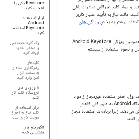
Keystore یکی را
نید و مواد کلید غیرقابل صادرات باقی
انتخاب کنید
، مانند نیاز به تأیید اعتبار کاربر
از ارائه دهنده
اطلاعات بیشتر به بخش
ویژگی های
Android
Keystore استفاده
کنید
API، معرفی شده در Android 4.0 (سطح API 14) و همچنین ویژگی Android Keystore
یک کلید خصوصی
یا مخفی جدید
 این سند به بررسی زمان و نحوه استفاده از سیستم
ایجاد کنید
کلیدهای
رمزگذاری شده را
به سخت افزار
امن وارد کنید
با ورودی های
فروشگاه کلید کار
ت می کند. اول، خطر استفاده غیرمجاز از مواد
کنید
دستگاه Android را با جلوگیری از استخراج مواد کلیدی از فرآیندهای برنامه و از دستگاه Android به طور کلی کاهش
برای استفاده از
می‌دهد، زیرا برنامه‌ها استفاده مجاز
کلید نیاز به احراز
هویت کاربر است
‌کنند.
الگوریتم های
پشتیبانی شده