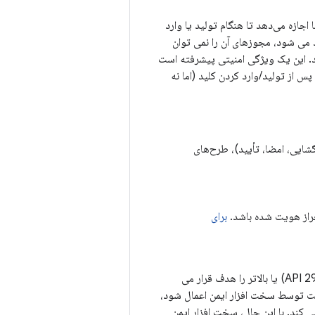
از از کلیدها در دستگاه Android، Android Keystore به برنامه‌ها اجازه می‌دهد تا هنگام تولید یا وارد
د می شود، مجوزهای آن را نمی توان
فاده شود، مجوزها توسط فروشگاه کلید Android اعمال می شود. این یک ویژگی امنیتی پیشرفته است
س از تولید/وارد کردن کلید (اما نه
گشایی، امضا، تأیید)، طرح‌های
احراز هویت شده باشد.
برای
یا برای برنامه هایی که Android 10 (سطح API 29) یا بالاتر را هدف قرار می
ست توسط سخت افزار ایمن اعمال شود،
 اجرا می کند. با این حال، سخت افزار ایمن