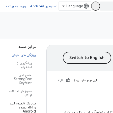
استودیو Android
ورود به برنامه
در این صفحه
ویژگی های امنیتی
پیشگیری از
استخراج
عنصر امن
StrongBox
این مرور مفید بود؟
KeyMint
مجوزهای استفاده
از کلید
بین یک زنجیره کلید
و ارائه دهنده
Android
 کنید تا استخراج آنها از دستگاه دشوارتر