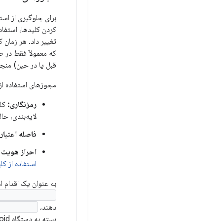
کردن کلیدها، استفاد
که معمولاً فقط در ص
قبل یا در حین) منجر
مجوزهای استفاده از 
رمزنگاری:
کلی
لایه‌بندی، حا
فاصله اعتبار 
احراز هویت ک
استفاده از کلی
به عنوان یک اقدام ا
rityHardware()
دهند،
tyLevel()