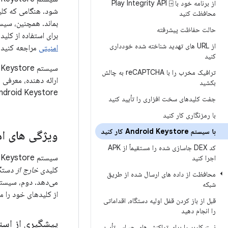
از برنامه خود با Play Integrity API ⍈
شود. هنگامی که کلید
محافظت کنید
بماند. همچنین، سیستم
حالت حفاظت پیشرفته
برای استفاده از کلی
از URL های تهدید شناخته شده خودداری
امنیتی
مراجعه کنید.
کنید
سیستم Keystore توسط
ترافیک مخرب را با re
CAPTCHA به چالش
بکشید
Android Keystore می پرداز
جفت کلیدهای سخت افزاری را تأیید کنید
با رمزنگاری کار کنید
با سیستم Android Keystore کار کنید
ویژگی های ام
کد DEX جاسازی شده را مستقیماً از APK
اجرا کنید
کلیدی
خارج از
محافظت از داده های ارسال شده از طریق
می‌دهد. دوم، سیستم
شبکه
از کلیدهای خود را م
قبل از باز کردن قفل اولیه دستگاه، اقداماتی
را انجام دهید
پیشگیری از است
نیت کاربر را برای تراکنش های حساس تأیید