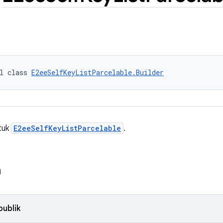
l class 
E2eeSelfKeyListParcelable.Builder
ntuk
E2eeSelfKeyListParcelable
.
n
publik