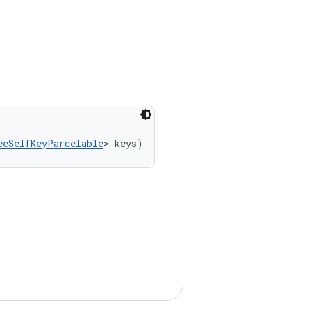
eeSelfKeyParcelable
> keys)