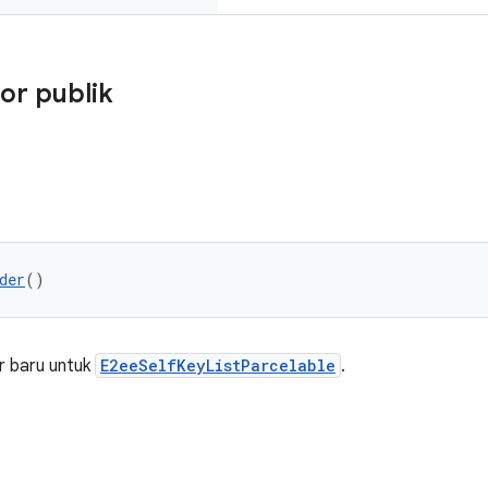
or publik
der
()
r baru untuk
E2eeSelfKeyListParcelable
.