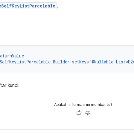
eSelfKeyListParcelable
.
eturnValue
SelfKeyListParcelable.Builder
setKeys
(@
Nullable
List
<
E2
ar kunci.
Apakah informasi ini membantu?