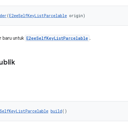
der
(
E2eeSelfKeyListParcelable
 origin)
r baru untuk
E2eeSelfKeyListParcelable
.
ublik
SelfKeyListParcelable
build
()