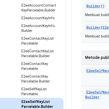
E2ee
Account
Contact
Builder
()
Key
Parcelable
.
Builder
Membuat build
E2ee
Account
Key
Info
E2ee
Account
Key
Info
.
Builder
(
E2e
Builder
Membuat build
E2ee
Contact
Key
List
Parcelable
E2ee
Contact
Key
List
Parcelable
.
Builder
Metode publ
E2ee
Contact
Key
Parcelable
E2ee
Self
Key
E2ee
Contact
Key
Parcelable
.
Builder
E2ee
Self
Key
List
E2ee
Self
Key
Parcelable
Builder
E2ee
Self
Key
List
Parcelable
.
Builder