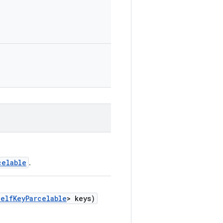
celable
.
elfKeyParcelable
> keys)