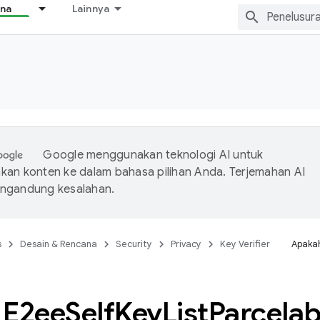
ana
Lainnya
Google menggunakan teknologi AI untuk
an konten ke dalam bahasa pilihan Anda. Terjemahan AI
ngandung kesalahan.
s
Desain & Rencana
Security
Privacy
Key Verifier
Apakah
E2ee
Self
Key
List
Parcelab