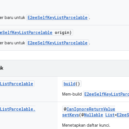
E2eeSelfKeyListParcelable
er baru untuk
.
eSelfKeyListParcelable
origin)
E2eeSelfKeyListParcelable
er baru untuk
.
ik
List
Parcelable
build
()
E2eeSelfKeyListPar
Mem-build
List
Parcelable
.
@
CanIgnoreReturnValue
setKeys
(@
Nullable
List
<
E2eeS
Menetapkan daftar kunci.