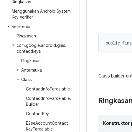
Ringkasan
Menggunakan Android System
Key Verifier
Referensi
Ringkasan
public fina
com
.
google
.
android
.
gms
.
contactkeys
Ringkasan
Antarmuka
Class builder u
Class
Contact
Info
Parcelable
Contact
Info
Parcelable
.
Ringkasa
Builder
Contact
Key
E2ee
Account
Contact
Konstruktor 
Key
Parcelable