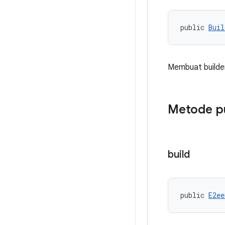
public 
Buil
Membuat builde
Metode p
build
public 
E2ee