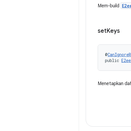
Mem-build
E2e
set
Keys
@
CanIgnoreR
public 
E2ee
Menetapkan daft