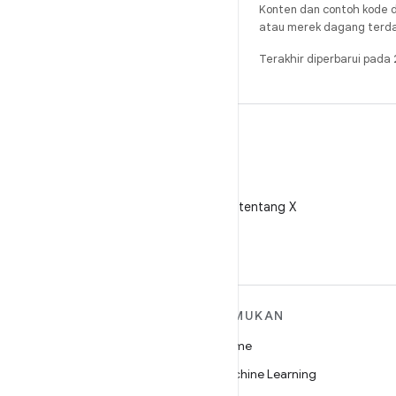
Konten dan contoh kode d
atau merek dagang terdaft
Terakhir diperbarui pad
X
Ikuti @AndroidDev tentang X
SELENGKAPNYA
TEMUKAN
TENTANG ANDROID
Game
Android
Machine Learning
Android untuk Perusahaan