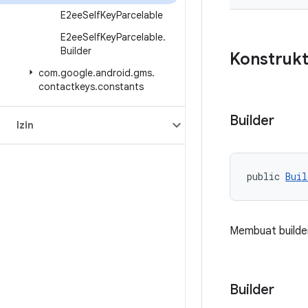
E2ee
Self
Key
Parcelable
E2ee
Self
Key
Parcelable
.
Builder
Konstrukt
com
.
google
.
android
.
gms
.
contactkeys
.
constants
Builder
Izin
public 
Buil
Membuat builde
Builder