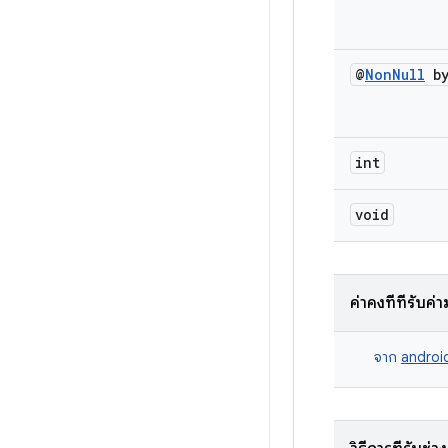
@
Non
Null
by
int
void
ค่าคงที่ที่รับค่
จาก
androi