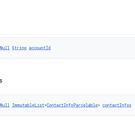
Null
String
accountId
s
Null
ImmutableList
<
ContactInfoParcelable
> 
contactInfos