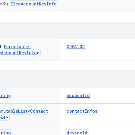
E2eeAccountKeyInfo
ำหรับ
al
Parcelable
.
CREATOR
e
Account
Key
Info
>
tring
accountId
mmutable
List
<
Contact
contactInfos
ble
>
tring
deviceId