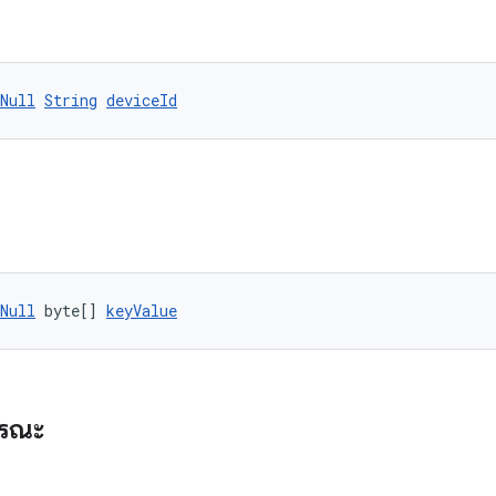
Null
String
deviceId
Null
 byte[] 
keyValue
ารณะ