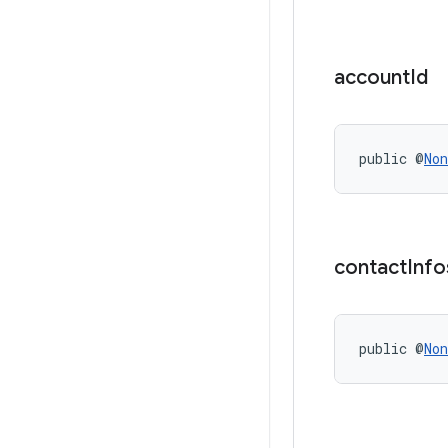
account
Id
public @
Non
contact
Info
public @
Non