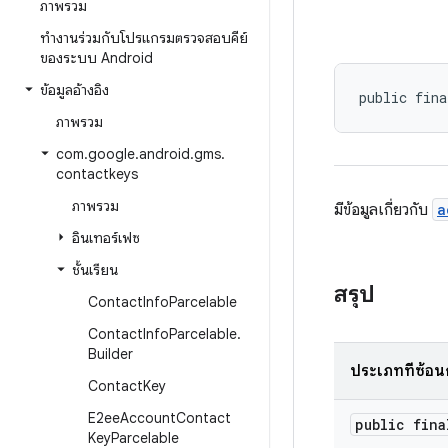
ภาพรวม
ทำงานร่วมกับโปรแกรมตรวจสอบคีย์
ของระบบ Android
ข้อมูลอ้างอิง
public fina
ภาพรวม
com
.
google
.
android
.
gms
.
contactkeys
ภาพรวม
มีข้อมูลเกี่ยวกับ
a
อินเทอร์เฟซ
ชั้นเรียน
สรุป
Contact
Info
Parcelable
Contact
Info
Parcelable
.
Builder
ประเภทที่ซ้อน
Contact
Key
E2ee
Account
Contact
public fin
Key
Parcelable