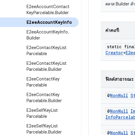
คลาส Builder ส
E2ee
Account
Contact
Key
Parcelable
.
Builder
E2ee
Account
Key
Info
ค่าคงที่
E2ee
Account
Key
Info
.
Builder
static fin
E2ee
Contact
Key
List
Creator
<
E2e
Parcelable
E2ee
Contact
Key
List
Parcelable
.
Builder
E2ee
Contact
Key
ฟิลด์สาธารณะ
Parcelable
E2ee
Contact
Key
@
Non
Null
S
Parcelable
.
Builder
E2ee
Self
Key
List
@
Non
Null
I
Parcelable
Info
Parcela
E2ee
Self
Key
List
Parcelable
.
Builder
@
Non
Null
S