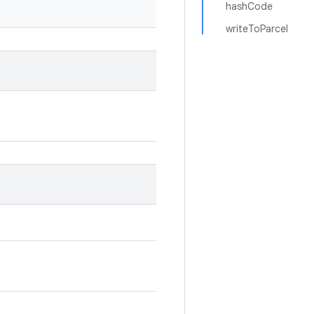
hashCode
writeToParcel