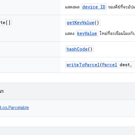
device ID
แสดงผล
ของคีย์ที่จะอัป
te[]
getKeyValue
()
keyValue
แสดง
ใหม่ที่จะเชื่อมโยงก
hashCode
()
writeToParcel
(
Parcel
dest, 
ามา
d.os.Parcelable