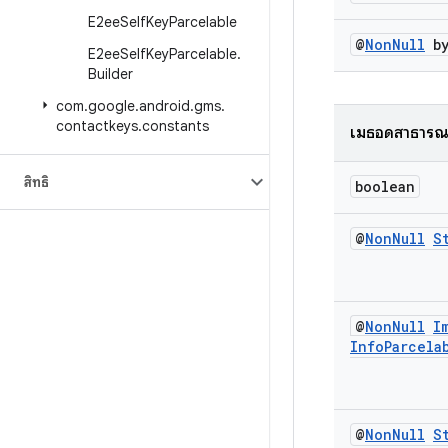
E2ee
Self
Key
Parcelable
@
Non
Null
by
E2ee
Self
Key
Parcelable
.
Builder
com
.
google
.
android
.
gms
.
contactkeys
.
constants
เมธอดสาธาร
สิทธิ์
boolean
@
Non
Null
S
@
Non
Null
I
Info
Parcela
@
Non
Null
S