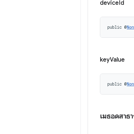
device
Id
public @
Non
key
Value
public @
Non
เมธอดสาธ