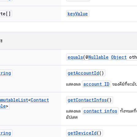
te[]
keyValue
ณะ
equals
(@
Nullable
Object
oth
tring
getAccountId
()
account ID
แสดงผล
ของคีย์ที่จะอั
mmutable
List
<
Contact
getContactInfos
()
ble
>
contact infos
แสดงผล
ทั้งหมดที
อัปเดต
tring
getDeviceId
()