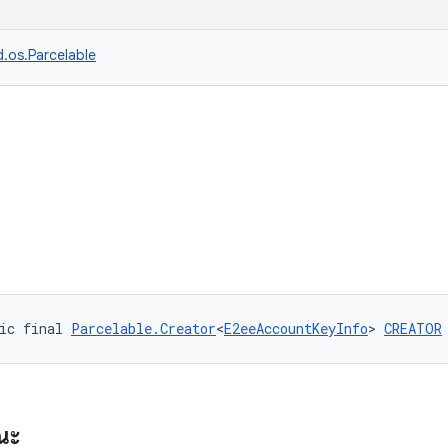
d.os.Parcelable
ic final 
Parcelable.Creator
<
E2eeAccountKeyInfo
> 
CREATOR
ณะ