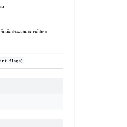
เดต
ับคีย์เมื่อประมวลผลการอัปเดต
int flags)