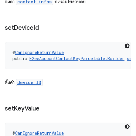
ตั้งค่า
contact infos
ที่เชื่อมโยงกับคีย์
set
Device
Id
@
CanIgnoreReturnValue
public 
E2eeAccountContactKeyParcelable.Builder
set
ตั้งค่า
device ID
set
Key
Value
@
CanIgnoreReturnValue