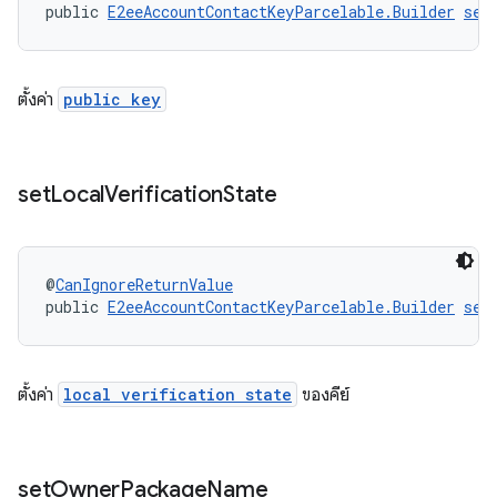
public 
E2eeAccountContactKeyParcelable.Builder
set
ตั้งค่า
public key
set
Local
Verification
State
@
CanIgnoreReturnValue
public 
E2eeAccountContactKeyParcelable.Builder
set
ตั้งค่า
local verification state
ของคีย์
set
Owner
Package
Name