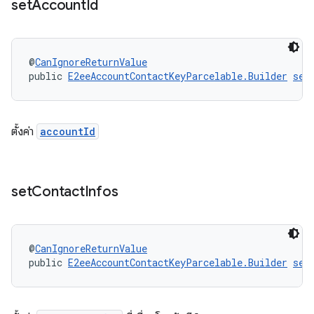
set
Account
Id
@
CanIgnoreReturnValue
public 
E2eeAccountContactKeyParcelable.Builder
set
ตั้งค่า
accountId
set
Contact
Infos
@
CanIgnoreReturnValue
public 
E2eeAccountContactKeyParcelable.Builder
set