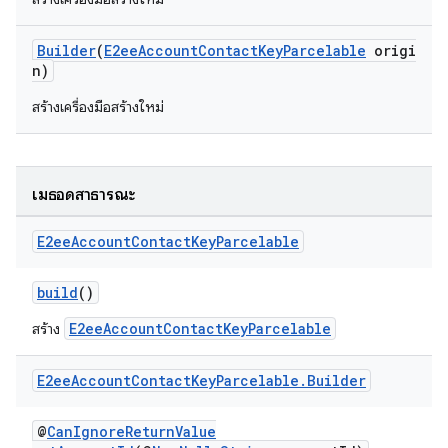
Builder
(
E2eeAccountContactKeyParcelable
origi
n)
สร้างเครื่องมือสร้างใหม่
เมธอดสาธารณะ
E2ee
Account
Contact
Key
Parcelable
build
()
E2eeAccountContactKeyParcelable
สร้าง
E2ee
Account
Contact
Key
Parcelable
.
Builder
@
CanIgnoreReturnValue