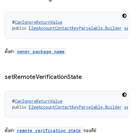
@
CanIgnoreReturnValue
public 
E2eeAccountContactKeyParcelable.Builder
set
ตั้งค่า
owner package name
set
Remote
Verification
State
@
CanIgnoreReturnValue
public 
E2eeAccountContactKeyParcelable.Builder
set
ตั้งค่า
remote verification state
ของคีย์