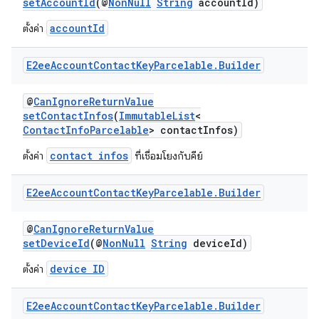
setAccountId
(@
NonNull
String
accountId)
accountId
ตั้งค่า
E2ee
Account
Contact
Key
Parcelable
.
Builder
@
CanIgnoreReturnValue
setContactInfos
(
ImmutableList
<
ContactInfoParcelable
> contactInfos)
contact infos
ตั้งค่า
ที่เชื่อมโยงกับคีย์
E2ee
Account
Contact
Key
Parcelable
.
Builder
@
CanIgnoreReturnValue
setDeviceId
(@
NonNull
String
deviceId)
device ID
ตั้งค่า
E2ee
Account
Contact
Key
Parcelable
.
Builder