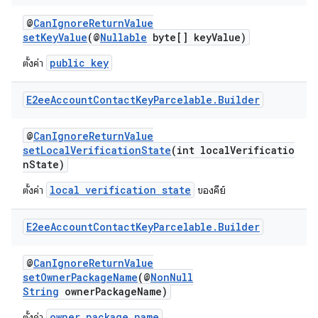
@
CanIgnoreReturnValue
setKeyValue
(@
Nullable
byte[] keyValue)
public key
ตั้งค่า
E2ee
Account
Contact
Key
Parcelable
.
Builder
@
CanIgnoreReturnValue
setLocalVerificationState
(int localVerificatio
nState)
local verification state
ตั้งค่า
ของคีย์
E2ee
Account
Contact
Key
Parcelable
.
Builder
@
CanIgnoreReturnValue
setOwnerPackageName
(@
NonNull
String
ownerPackageName)
owner package name
ตั้งค่า