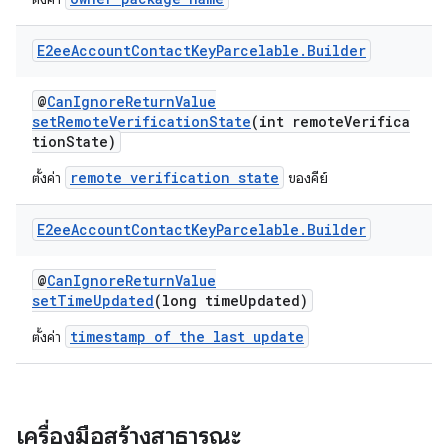
E2ee
Account
Contact
Key
Parcelable
.
Builder
@
CanIgnoreReturnValue
setRemoteVerificationState
(int remoteVerifica
tionState)
remote verification state
ตั้งค่า
ของคีย์
E2ee
Account
Contact
Key
Parcelable
.
Builder
@
CanIgnoreReturnValue
setTimeUpdated
(long timeUpdated)
timestamp of the last update
ตั้งค่า
เครื่องมือสร้างสาธารณะ