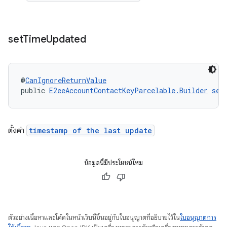
set
Time
Updated
@
CanIgnoreReturnValue
public 
E2eeAccountContactKeyParcelable.Builder
set
ตั้งค่า
timestamp of the last update
ข้อมูลนี้มีประโยชน์ไหม
ตัวอย่างเนื้อหาและโค้ดในหน้าเว็บนี้ขึ้นอยู่กับใบอนุญาตที่อธิบายไว้ใน
ใบอนุญาตการ