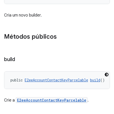
Cria um novo builder.
Métodos públicos
build
public 
E2eeAccountContactKeyParcelable
build
()
Crie a
E2eeAccountContactKeyParcelable
.