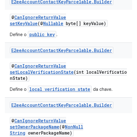
E2ee
Account
Contact
Key
Parcelable
.
Builder
@
CanIgnoreReturnValue
setKeyValue
(@
Nullable
byte[] keyValue)
public key
Define o
.
E2ee
Account
Contact
Key
Parcelable
.
Builder
@
CanIgnoreReturnValue
setLocalVerificationState
(int localVerificatio
nState)
local verification state
Define o
da chave.
E2ee
Account
Contact
Key
Parcelable
.
Builder
@
CanIgnoreReturnValue
setOwnerPackageName
(@
NonNull
String
ownerPackageName)