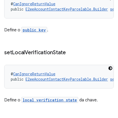
@
CanIgnoreReturnValue
public 
E2eeAccountContactKeyParcelable.Builder
set
Define o
public key
.
set
Local
Verification
State
@
CanIgnoreReturnValue
public 
E2eeAccountContactKeyParcelable.Builder
set
Define o
local verification state
da chave.