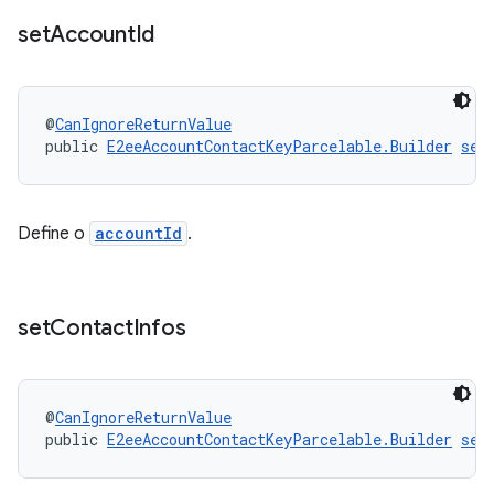
set
Account
Id
@
CanIgnoreReturnValue
public 
E2eeAccountContactKeyParcelable.Builder
set
Define o
accountId
.
set
Contact
Infos
@
CanIgnoreReturnValue
public 
E2eeAccountContactKeyParcelable.Builder
set