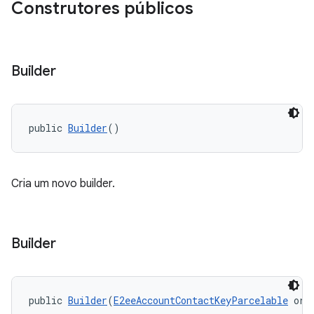
Construtores públicos
Builder
public 
Builder
()
Cria um novo builder.
Builder
public 
Builder
(
E2eeAccountContactKeyParcelable
 ori