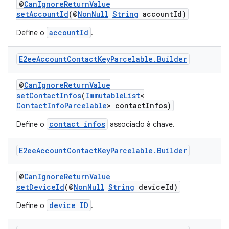
@
CanIgnoreReturnValue
setAccountId
(@
NonNull
String
accountId)
accountId
Define o
.
E2ee
Account
Contact
Key
Parcelable
.
Builder
@
CanIgnoreReturnValue
setContactInfos
(
ImmutableList
<
ContactInfoParcelable
> contactInfos)
contact infos
Define o
associado à chave.
E2ee
Account
Contact
Key
Parcelable
.
Builder
@
CanIgnoreReturnValue
setDeviceId
(@
NonNull
String
deviceId)
device ID
Define o
.