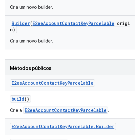
Cria um novo builder.
Builder
(
E2eeAccountContactKeyParcelable
origi
n)
Cria um novo builder.
Métodos públicos
E2ee
Account
Contact
Key
Parcelable
build
()
E2eeAccountContactKeyParcelable
Crie a
.
E2ee
Account
Contact
Key
Parcelable
.
Builder