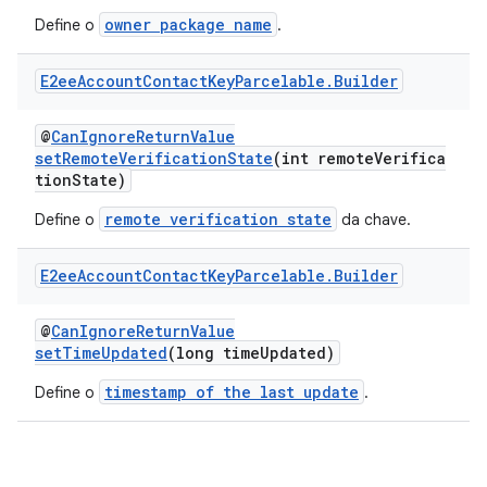
owner package name
Define o
.
E2ee
Account
Contact
Key
Parcelable
.
Builder
@
CanIgnoreReturnValue
setRemoteVerificationState
(int remoteVerifica
tionState)
remote verification state
Define o
da chave.
E2ee
Account
Contact
Key
Parcelable
.
Builder
@
CanIgnoreReturnValue
setTimeUpdated
(long timeUpdated)
timestamp of the last update
Define o
.