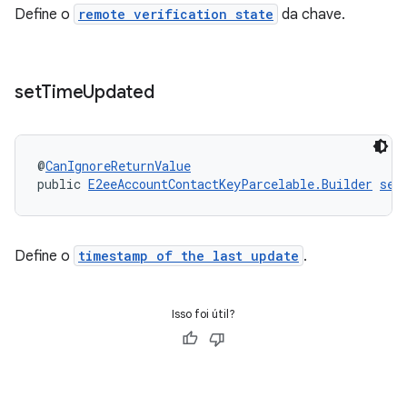
Define o
remote verification state
da chave.
set
Time
Updated
@
CanIgnoreReturnValue
public 
E2eeAccountContactKeyParcelable.Builder
set
Define o
timestamp of the last update
.
Isso foi útil?