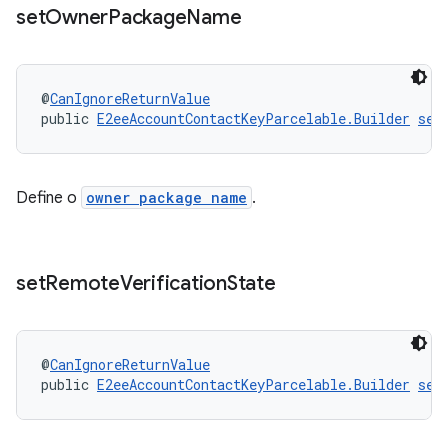
set
Owner
Package
Name
@
CanIgnoreReturnValue
public 
E2eeAccountContactKeyParcelable.Builder
set
Define o
owner package name
.
set
Remote
Verification
State
@
CanIgnoreReturnValue
public 
E2eeAccountContactKeyParcelable.Builder
set