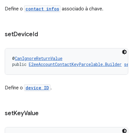
Define o
contact infos
associado à chave.
set
Device
Id
@
CanIgnoreReturnValue
public 
E2eeAccountContactKeyParcelable.Builder
set
Define o
device ID
.
set
Key
Value