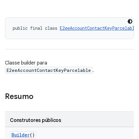
public final class 
E2eeAccountContactKeyParcelable
Classe builder para
E2eeAccountContactKeyParcelable
.
Resumo
Construtores públicos
keys.constants
Builder
()