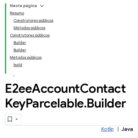
keys
Nesta página
Resumo
Construtores públicos
Métodos públicos
Construtores públicos
Builder
Builder
Métodos públicos
build
E2ee
Account
Contact
Key
Parcelable
.
Builder
Kotlin
|
Java