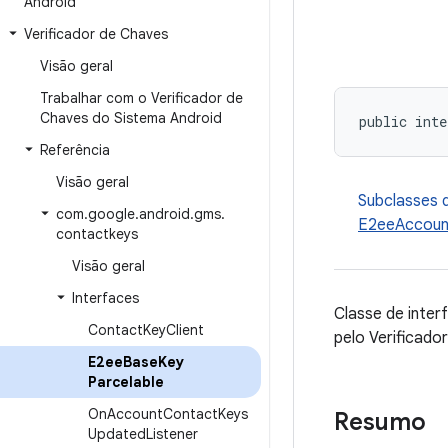
Android
Verificador de Chaves
Visão geral
Trabalhar com o Verificador de
Chaves do Sistema Android
public inte
Referência
Visão geral
Subclasses 
com
.
google
.
android
.
gms
.
E2eeAccoun
contactkeys
Visão geral
Interfaces
Classe de inte
Contact
Key
Client
pelo Verificado
E2ee
Base
Key
Parcelable
On
Account
Contact
Keys
Resumo
Updated
Listener