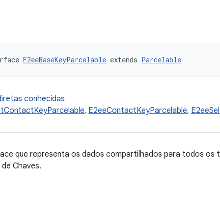
rface 
E2eeBaseKeyParcelable
 extends 
Parcelable
diretas conhecidas
tContactKeyParcelable
,
E2eeContactKeyParcelable
,
E2eeSel
rface que representa os dados compartilhados para todos os 
r de Chaves.