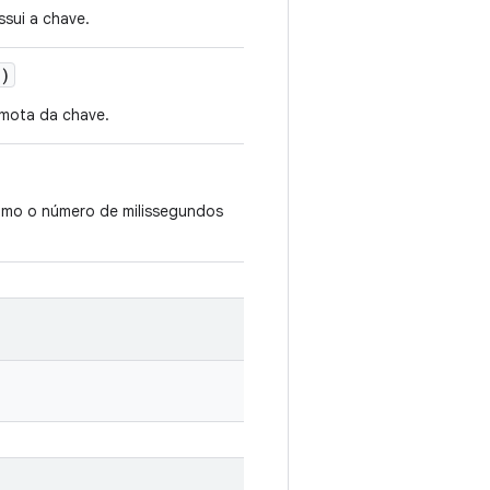
sui a chave.
()
emota da chave.
omo o número de milissegundos