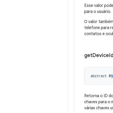
Esse valor pode
para o usuário.
O valor também 
telefone para r
contatos e ocul
get
Device
I
abstract @
N
Retorna o ID do
chaves para o
várias chaves u