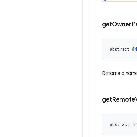
get
Owner
P
abstract @
N
Retorna o nome
get
Remote
abstract in