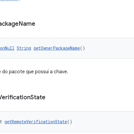
ackage
Name
onNull
String
getOwnerPackageName
()
 do pacote que possui a chave.
Verification
State
t 
getRemoteVerificationState
()