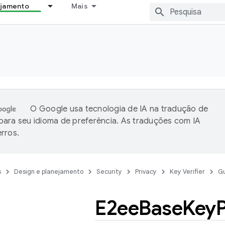
ejamento
Mais
O Google usa tecnologia de IA na tradução de
ara seu idioma de preferência. As traduções com IA
rros.
s
Design e planejamento
Security
Privacy
Key Verifier
Gu
E2ee
Base
Key