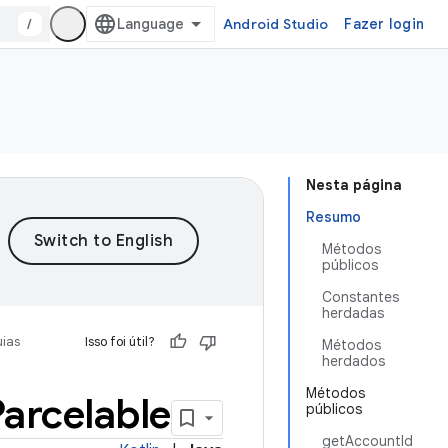
/
Android Studio
Fazer login
Nesta página
Resumo
Métodos
públicos
Constantes
herdadas
ias
Isso foi útil?
Métodos
herdados
Métodos
Parcelable
públicos
getAccountId