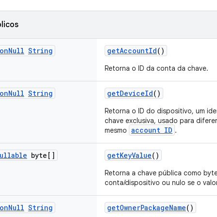
licos
on
Null
String
getAccountId
()
Retorna o ID da conta da chave.
on
Null
String
getDeviceId
()
Retorna o ID do dispositivo, um id
chave exclusiva, usado para difere
account ID
mesmo
.
ullable
byte[]
getKeyValue
()
Retorna a chave pública como byt
conta/dispositivo ou nulo se o valor
on
Null
String
getOwnerPackageName
()