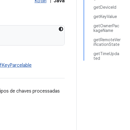
Kotlin
|
Java
getDeviceId
getKeyValue
getOwnerPac
kageName
getRemoteVer
ificationState
getTimeUpda
ted
fKeyParcelable
tipos de chaves processadas