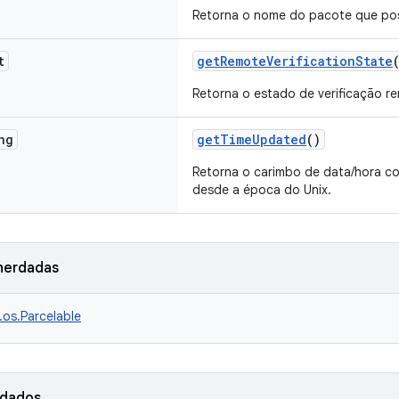
Retorna o nome do pacote que pos
t
getRemoteVerificationState
Retorna o estado de verificação r
ng
getTimeUpdated
()
Retorna o carimbo de data/hora c
desde a época do Unix.
herdadas
.os.Parcelable
rdados