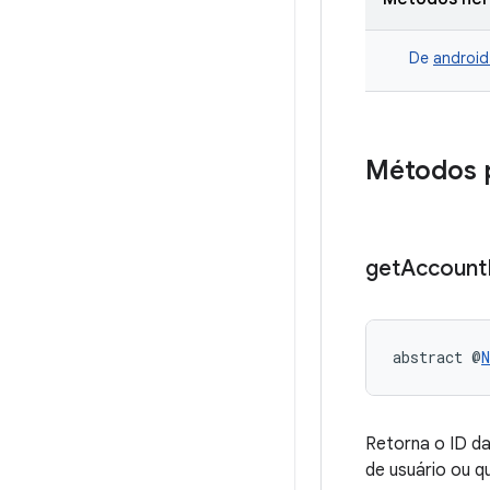
De
android
Métodos 
get
Account
abstract @
N
Retorna o ID da
de usuário ou q