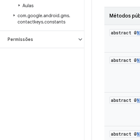
Aulas
com
.
google
.
android
.
gms
.
Métodos púb
contactkeys
.
constants
abstract @
N
Permissões
abstract @
N
abstract @
N
abstract @
N