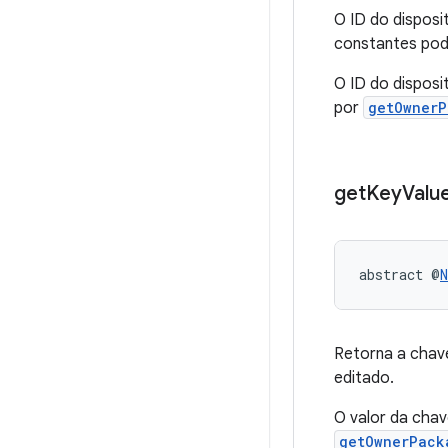
O ID do disposi
constantes pode
O ID do disposi
por
getOwner
get
Key
Valu
abstract @
N
Retorna a chave
editado.
O valor da chav
getOwnerPack