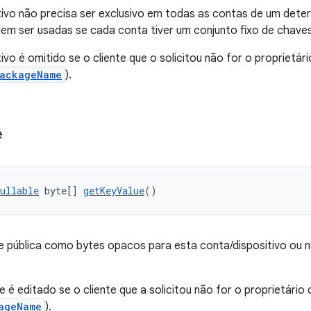
tivo não precisa ser exclusivo em todas as contas de um dete
m ser usadas se cada conta tiver um conjunto fixo de chaves
tivo é omitido se o cliente que o solicitou não for o proprietá
PackageName
).
e
ullable
 byte[] 
getKeyValue
()
 pública como bytes opacos para esta conta/dispositivo ou nul
e é editado se o cliente que a solicitou não for o proprietário
ageName
).