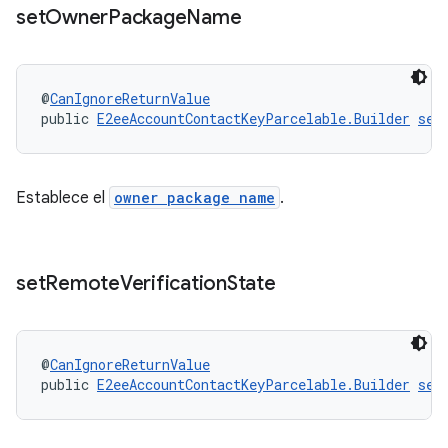
set
Owner
Package
Name
@
CanIgnoreReturnValue
public 
E2eeAccountContactKeyParcelable.Builder
set
Establece el
owner package name
.
set
Remote
Verification
State
@
CanIgnoreReturnValue
public 
E2eeAccountContactKeyParcelable.Builder
set