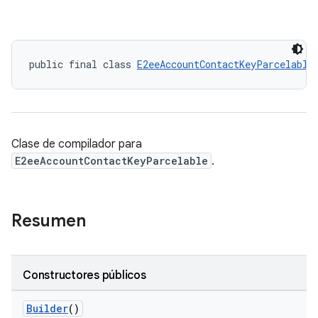
public final class 
E2eeAccountContactKeyParcelable
Clase de compilador para
E2eeAccountContactKeyParcelable
.
Resumen
keys.constants
Constructores públicos
Builder
()