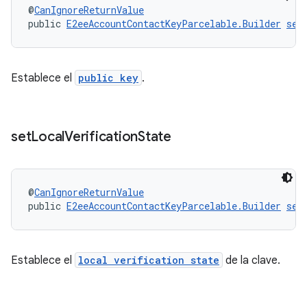
@
CanIgnoreReturnValue
public 
E2eeAccountContactKeyParcelable.Builder
set
Establece el
public key
.
set
Local
Verification
State
@
CanIgnoreReturnValue
public 
E2eeAccountContactKeyParcelable.Builder
set
Establece el
local verification state
de la clave.