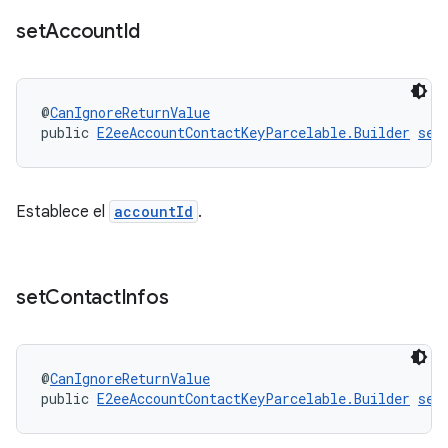
set
Account
Id
@
CanIgnoreReturnValue
public 
E2eeAccountContactKeyParcelable.Builder
set
Establece el
accountId
.
set
Contact
Infos
@
CanIgnoreReturnValue
public 
E2eeAccountContactKeyParcelable.Builder
set