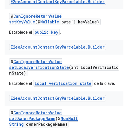
E2ee
Account
Contact
Key
Parcelable
.
Builder
@
CanIgnoreReturnValue
setKeyValue
(@
Nullable
byte[] keyValue)
public key
Establece el
.
E2ee
Account
Contact
Key
Parcelable
.
Builder
@
CanIgnoreReturnValue
setLocalVerificationState
(int localVerificatio
nState)
local verification state
Establece el
de la clave.
E2ee
Account
Contact
Key
Parcelable
.
Builder
@
CanIgnoreReturnValue
setOwnerPackageName
(@
NonNull
String
ownerPackageName)