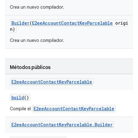
Crea un nuevo compilador.
Builder
(
E2eeAccountContactKeyParcelable
origi
n)
Crea un nuevo compilador.
Métodos públicos
E2ee
Account
Contact
Key
Parcelable
build
()
E2eeAccountContactKeyParcelable
Compile el
E2ee
Account
Contact
Key
Parcelable
.
Builder