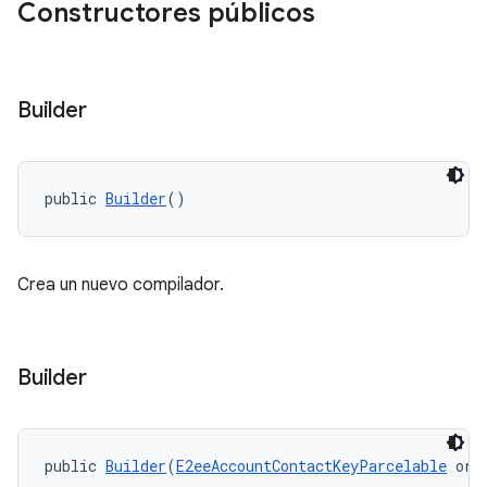
Constructores públicos
Builder
public 
Builder
()
Crea un nuevo compilador.
Builder
public 
Builder
(
E2eeAccountContactKeyParcelable
 ori