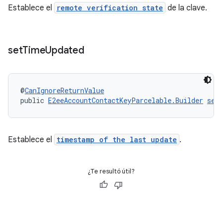
Establece el
remote verification state
de la clave.
set
Time
Updated
@
CanIgnoreReturnValue
public 
E2eeAccountContactKeyParcelable.Builder
set
Establece el
timestamp of the last update
.
¿Te resultó útil?