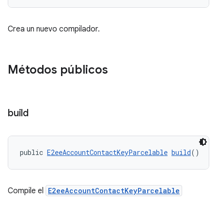
Crea un nuevo compilador.
Métodos públicos
build
public 
E2eeAccountContactKeyParcelable
build
()
Compile el
E2eeAccountContactKeyParcelable