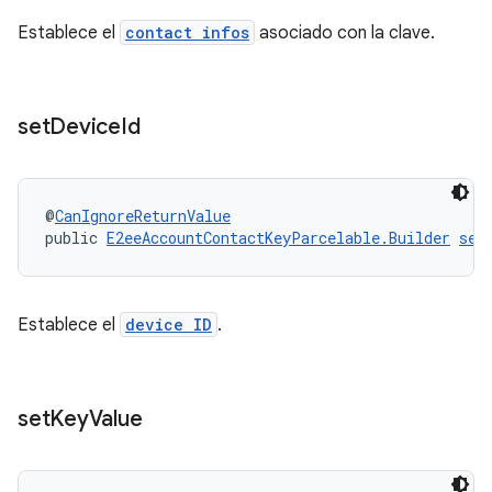
Establece el
contact infos
asociado con la clave.
set
Device
Id
@
CanIgnoreReturnValue
public 
E2eeAccountContactKeyParcelable.Builder
set
Establece el
device ID
.
set
Key
Value