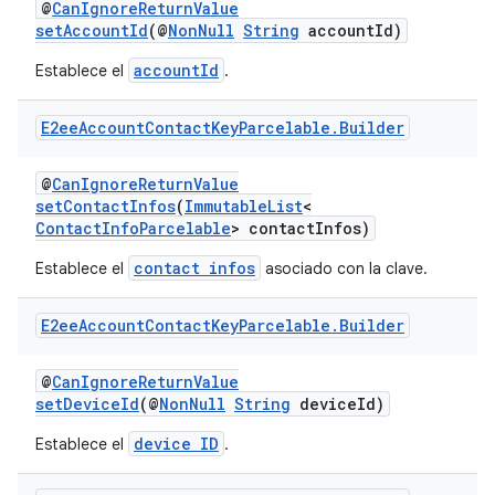
@
CanIgnoreReturnValue
setAccountId
(@
NonNull
String
accountId)
accountId
Establece el
.
E2ee
Account
Contact
Key
Parcelable
.
Builder
@
CanIgnoreReturnValue
setContactInfos
(
ImmutableList
<
ContactInfoParcelable
> contactInfos)
contact infos
Establece el
asociado con la clave.
E2ee
Account
Contact
Key
Parcelable
.
Builder
@
CanIgnoreReturnValue
setDeviceId
(@
NonNull
String
deviceId)
device ID
Establece el
.