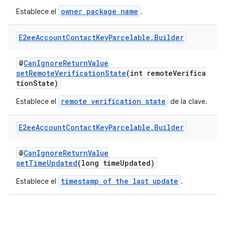
owner package name
Establece el
.
E2ee
Account
Contact
Key
Parcelable
.
Builder
@
CanIgnoreReturnValue
setRemoteVerificationState
(int remoteVerifica
tionState)
remote verification state
Establece el
de la clave.
E2ee
Account
Contact
Key
Parcelable
.
Builder
@
CanIgnoreReturnValue
setTimeUpdated
(long timeUpdated)
timestamp of the last update
Establece el
.