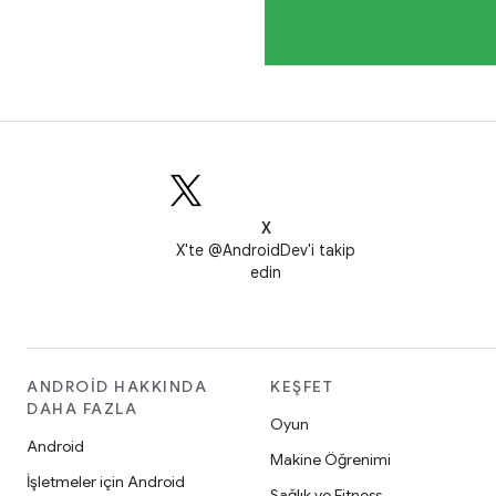
X
X'te @AndroidDev'i takip
edin
ANDROID HAKKINDA
KEŞFET
DAHA FAZLA
Oyun
Android
Makine Öğrenimi
İşletmeler için Android
Sağlık ve Fitness