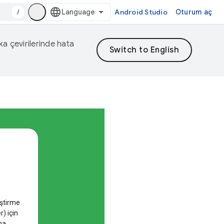
/
Android Studio
Oturum aç
eka çevirilerinde hata