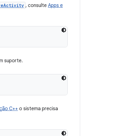
veActivity
, consulte
Apps e
om suporte.
ução C++
o sistema precisa