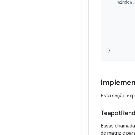
window
.
}
Implemen
Esta seção exp
Teapot
Rend
Essas chamadas
de matriz e par