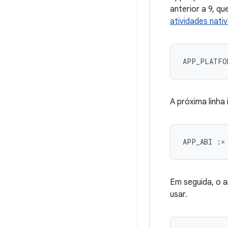
anterior a 9, q
atividades nati
A próxima linha 
Em seguida, o ar
usar.