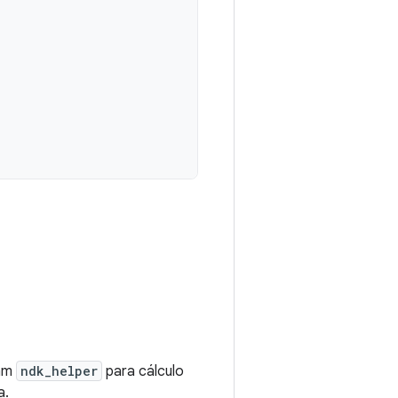
sam
ndk_helper
para cálculo
a.