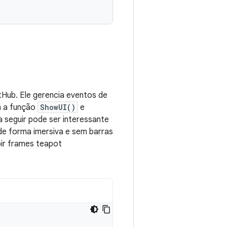
tHub. Ele gerencia eventos de
om a função
ShowUI()
e
a seguir pode ser interessante
 de forma imersiva e sem barras
bir frames teapot