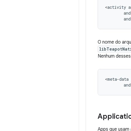
<activity
and
O nome do arqu
libTeapotNat
Nenhum desses d
<meta-data
and
Applicati
Apps que usam 