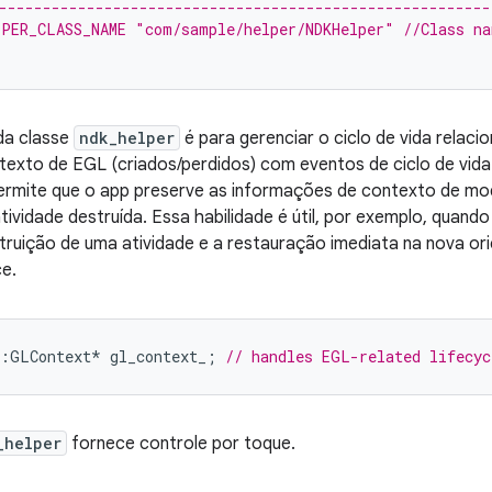
--------------------------------------------------------
LPER_CLASS_NAME "com/sample/helper/NDKHelper" 
//Class na
da classe
ndk_helper
é para gerenciar o ciclo de vida relac
exto de EGL (criados/perdidos) com eventos de ciclo de vida 
rmite que o app preserve as informações de contexto de mo
tividade destruída. Essa habilidade é útil, por exemplo, quando
ruição de uma atividade e a restauração imediata na nova ori
e.
:
GLContext
*
gl_context_
;
// handles EGL-related lifecyc
_helper
fornece controle por toque.