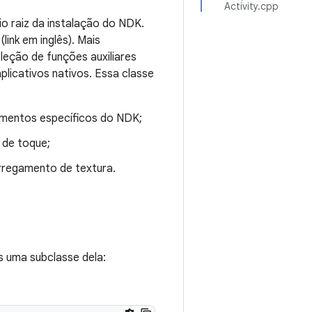
Activity.cpp
rio raiz da instalação do NDK.
(link em inglês). Mais
leção de funções auxiliares
licativos nativos. Essa classe
amentos específicos do NDK;
 de toque;
rregamento de textura.
s uma subclasse dela: