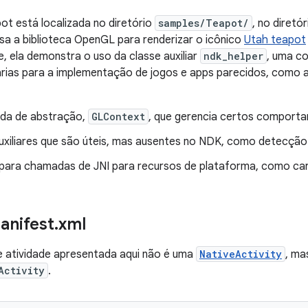
t está localizada no diretório
samples/Teapot/
, no diretó
a a biblioteca OpenGL para renderizar o icônico
Utah teapot
, ela demonstra o uso da classe auxiliar
ndk_helper
, uma co
rias para a implementação de jogos e apps parecidos, como ap
da de abstração,
GLContext
, que gerencia certos comport
uxiliares que são úteis, mas ausentes no NDK, como detecção
para chamadas de JNI para recursos de plataforma, como ca
anifest
.
xml
e atividade apresentada aqui não é uma
NativeActivity
, ma
Activity
.