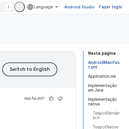
/
Android Studio
Fazer login
Nesta página
AndroidManifes
t.xml
Application.mk
Implementação
em Java
Isso foi útil?
Implementação
nativa
TeapotRender
er.h
TeapotNative