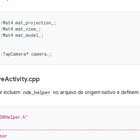
:
Mat4
mat_projection_
;
:
Mat4
mat_view_
;
:
Mat4
mat_model_
;
:
TapCamera
*
camera_
;
ve
Activity
.
cpp
ir incluem
ndk_helper
no arquivo de origem nativo e definem 
NDKHelper.h"
--------------------------------------------------------
sor