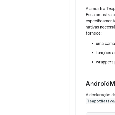
A amostra Teapo
Essa amostra us
especificamente
nativas necessá
fornece:
uma cama
funções a
wrappers 
Android
M
A declaração d
TeapotNative