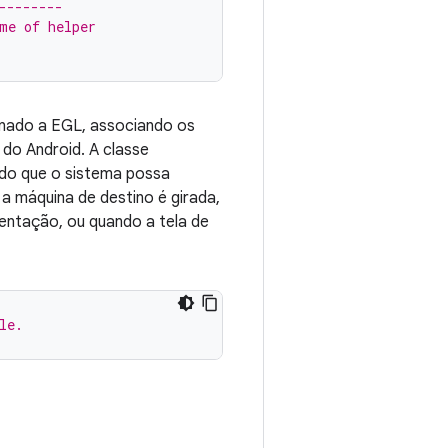
--------
me of helper
ionado a EGL, associando os
do Android. A classe
do que o sistema possa
 a máquina de destino é girada,
entação, ou quando a tela de
le.