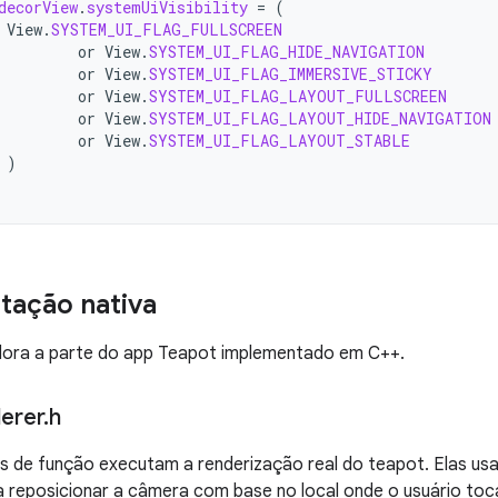
decorView
.
systemUiVisibility
=
(
View
.
SYSTEM_UI_FLAG_FULLSCREEN
or
View
.
SYSTEM_UI_FLAG_HIDE_NAVIGATION
or
View
.
SYSTEM_UI_FLAG_IMMERSIVE_STICKY
or
View
.
SYSTEM_UI_FLAG_LAYOUT_FULLSCREEN
or
View
.
SYSTEM_UI_FLAG_LAYOUT_HIDE_NAVIGATION
or
View
.
SYSTEM_UI_FLAG_LAYOUT_STABLE
)
tação nativa
lora a parte do app Teapot implementado em C++.
erer
.
h
 de função executam a renderização real do teapot. Elas u
a reposicionar a câmera com base no local onde o usuário toc