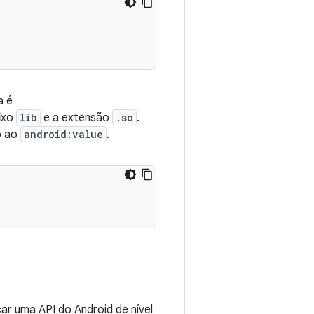
a é
fixo
lib
e a extensão
.so
.
o ao
android:value
.
r uma API do Android de nível