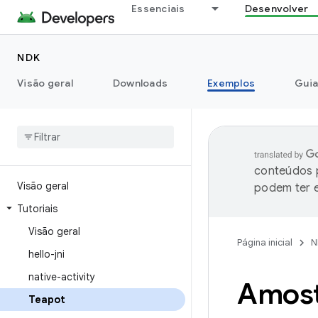
Essenciais
Desenvolver
NDK
Visão geral
Downloads
Exemplos
Guia
conteúdos p
Visão geral
podem ter e
Tutoriais
Visão geral
Página inicial
N
hello-jni
native-activity
Amost
Teapot