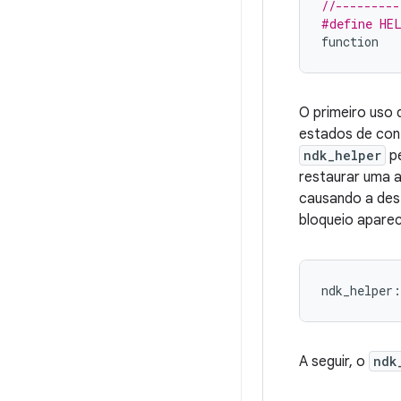
//---------
#define HE
function
O primeiro uso 
estados de cont
ndk_helper
pe
restaurar uma a
causando a dest
bloqueio aparec
ndk_helper
:
A seguir, o
ndk