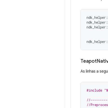
ndk_helper
:
ndk_helper
:
ndk_helper
:
ndk_helper
:
Teapot
Nati
As linhas a segu
#include
"
//---------
//Preproces