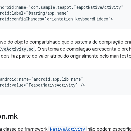
roid:configChanges="orientation|keyboardHidden">
ivo do objeto compartilhado que o sistema de compilação cri
iveActivity.so
. O sistema de compilação acrescenta o pre
ois faz parte do valor atribuído originalmente pelo manifest
roid:value="TeapotNativeActivity"
/>
on
.
mk
a classe de framework
NativeActivity
não podem especifica