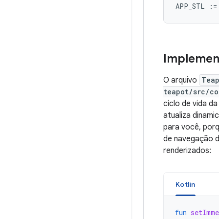
Implemen
O arquivo
Teap
teapot/src/co
ciclo de vida d
atualiza dinam
para você, porq
de navegação do
renderizados:
Kotlin
fun
setImme