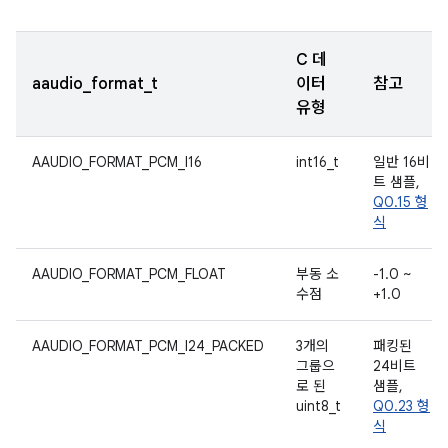
C 데
aaudio_format_t
이터
참고
유형
AAUDIO_FORMAT_PCM_I16
int16_t
일반 16비
트 샘플,
Q0.15 형
식
AAUDIO_FORMAT_PCM_FLOAT
부동 소
-1.0 ~
수점
+1.0
AAUDIO_FORMAT_PCM_I24_PACKED
3개의
패킹된
그룹으
24비트
로 된
샘플,
uint8_t
Q0.23 형
식