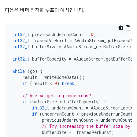
다음은 버퍼 최적화 루프의 예시입니다.
int32_t
previousUnderrunCount
=
0
;
int32_t
framesPerBurst
=
AAudioStream_getFramesPer
int32_t
bufferSize
=
AAudioStream_getBufferSizeInF
int32_t
bufferCapacity
=
AAudioStream_getBufferCap
while
(
go
)
{
result
=
writeSomeData
();
if
(
result
 < 
0
)
break
;
// Are we getting underruns?
if
(
bufferSize
 < 
bufferCapacity
)
{
int32_t
underrunCount
=
AAudioStream_getXR
if
(
underrunCount
 > 
previousUnderrunCount
)
previousUnderrunCount
=
underrunCount
;
// Try increasing the buffer size by o
bufferSize
+=
framesPerBurst
;