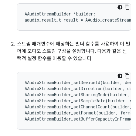
AAudioStreamBuilder *builder;

스트림 매개변수에 해당하는 빌더 함수를 사용하여 이 빌
더에 오디오 스트림 구성을 설정합니다. 다음과 같은 선
택적 설정 함수를 이용할 수 있습니다.
AAudioStreamBuilder_setDeviceId(builder, devic
AAudioStreamBuilder_setDirection(builder, dire
AAudioStreamBuilder_setSharingMode(builder, mo
AAudioStreamBuilder_setSampleRate(builder, sam
AAudioStreamBuilder_setChannelCount(builder, c
AAudioStreamBuilder_setFormat(builder, format