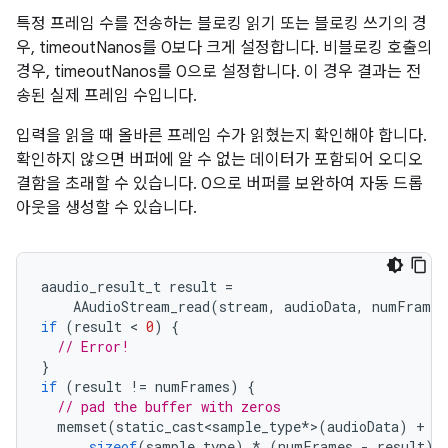
특정 프레임 수를 전송하는 블로킹 읽기 또는 블로킹 쓰기의 경
우, timeoutNanos를 0보다 크게 설정합니다. 비블로킹 호출의
경우, timeoutNanos를 0으로 설정합니다. 이 경우 결과는 전
송된 실제 프레임 수입니다.
입력을 읽을 때 올바른 프레임 수가 읽혔는지 확인해야 합니다.
확인하지 않으면 버퍼에 알 수 없는 데이터가 포함되어 오디오
결함을 초래할 수 있습니다. 0으로 버퍼를 보완하여 자동 드롭
아웃을 생성할 수 있습니다.
aaudio_result_t
result
=
AAudioStream_read
(
stream
,
audioData
,
numFrames
if
(
result
 < 
0
)
{
// Error!
}
if
(
result
!=
numFrames
)
{
// pad the buffer with zeros
memset
(
static_cast<sample_type
*
>
(
audioData
)
+
r
sizeof
(
sample_type
)
*
(
numFrames
-
result
)