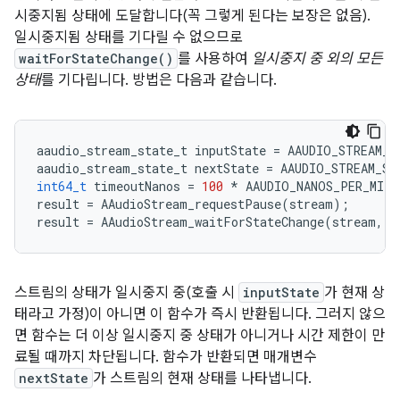
시중지됨 상태에 도달합니다(꼭 그렇게 된다는 보장은 없음).
일시중지됨 상태를 기다릴 수 없으므로
waitForStateChange()
를 사용하여
일시중지 중 외의 모든
상태
를 기다립니다. 방법은 다음과 같습니다.
aaudio_stream_state_t
inputState
=
AAUDIO_STREAM_S
aaudio_stream_state_t
nextState
=
AAUDIO_STREAM_ST
int64_t
timeoutNanos
=
100
*
AAUDIO_NANOS_PER_MILL
result
=
AAudioStream_requestPause
(
stream
);
result
=
AAudioStream_waitForStateChange
(
stream
,
i
스트림의 상태가 일시중지 중(호출 시
inputState
가 현재 상
태라고 가정)이 아니면 이 함수가 즉시 반환됩니다. 그러지 않으
면 함수는 더 이상 일시중지 중 상태가 아니거나 시간 제한이 만
료될 때까지 차단됩니다. 함수가 반환되면 매개변수
nextState
가 스트림의 현재 상태를 나타냅니다.