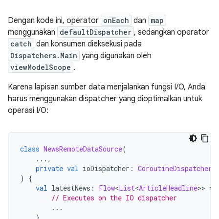
Dengan kode ini, operator
onEach
dan
map
menggunakan
defaultDispatcher
, sedangkan operator
catch
dan konsumen dieksekusi pada
Dispatchers.Main
yang digunakan oleh
viewModelScope
.
Karena lapisan sumber data menjalankan fungsi I/O, Anda
harus menggunakan dispatcher yang dioptimalkan untuk
operasi I/O:
class
NewsRemoteDataSource
(
...,
private
val
 ioDispatcher
:
CoroutineDispatcher
)
{
val
 latestNews
:
Flow
<
List
<
ArticleHeadline
>>
=
 
// Executes on the IO dispatcher
...
}