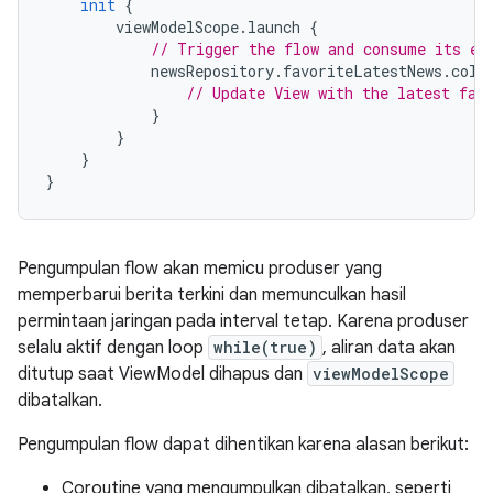
init
{
        viewModelScope
.
launch 
{
// Trigger the flow and consume its el
            newsRepository
.
favoriteLatestNews
.
coll
// Update View with the latest fav
}
}
}
}
Pengumpulan flow akan memicu produser yang
memperbarui berita terkini dan memunculkan hasil
permintaan jaringan pada interval tetap. Karena produser
selalu aktif dengan loop
while(true)
, aliran data akan
ditutup saat ViewModel dihapus dan
viewModelScope
dibatalkan.
Pengumpulan flow dapat dihentikan karena alasan berikut:
Coroutine yang mengumpulkan dibatalkan, seperti