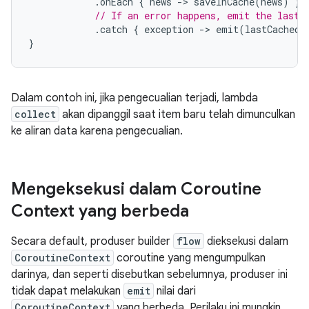
.
onEach 
{
 news 
->
 saveInCache
(
news
)
}
// If an error happens, emit the last 
.
catch 
{
 exception 
->
 emit
(
lastCachedN
}
Dalam contoh ini, jika pengecualian terjadi, lambda
collect
akan dipanggil saat item baru telah dimunculkan
ke aliran data karena pengecualian.
Mengeksekusi dalam Coroutine
Context yang berbeda
Secara default, produser builder
flow
dieksekusi dalam
CoroutineContext
coroutine yang mengumpulkan
darinya, dan seperti disebutkan sebelumnya, produser ini
tidak dapat melakukan
emit
nilai dari
CoroutineContext
yang berbeda. Perilaku ini mungkin