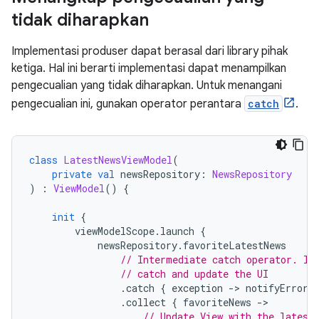
tidak diharapkan
Implementasi produser dapat berasal dari library pihak
ketiga. Hal ini berarti implementasi dapat menampilkan
pengecualian yang tidak diharapkan. Untuk menangani
pengecualian ini, gunakan operator perantara
catch
.
class
LatestNewsViewModel
(
private
val
 newsRepository
:
NewsRepository
)
:
ViewModel
()
{
init
{
        viewModelScope
.
launch 
{
            newsRepository
.
favoriteLatestNews
// Intermediate catch operator. If
// catch and update the UI
.
catch 
{
 exception 
->
 notifyError
(
.
collect 
{
 favoriteNews 
->
// Update View with the latest