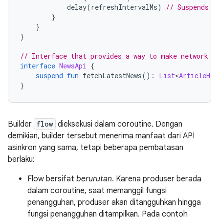
            delay
(
refreshIntervalMs
)
// Suspends t
}
}
}
// Interface that provides a way to make network r
interface
NewsApi
{
suspend
fun
 fetchLatestNews
():
List
<
ArticleHea
}
Builder
flow
dieksekusi dalam coroutine. Dengan
demikian, builder tersebut menerima manfaat dari API
asinkron yang sama, tetapi beberapa pembatasan
berlaku:
Flow bersifat
berurutan
. Karena produser berada
dalam coroutine, saat memanggil fungsi
penangguhan, produser akan ditangguhkan hingga
fungsi penangguhan ditampilkan. Pada contoh