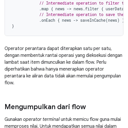
// Intermediate operation to filter th
.
map 
{
 news 
->
 news
.
filter 
{
 userData
.
// Intermediate operation to save the 
.
onEach 
{
 news 
->
 saveInCache
(
news
)
}
}
Operator perantara dapat diterapkan satu per satu,
dengan membentuk rantai operasi yang dieksekusi dengan
lambat saat item dimunculkan ke dalam flow. Perlu
diperhatikan bahwa hanya menerapkan operator
perantara ke aliran data tidak akan memulai pengumpulan
flow.
Mengumpulkan dari flow
Gunakan
operator terminal
untuk memicu flow guna mulai
memproses nilai. Untuk mendapatkan semua nilai dalam