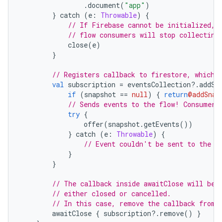
.
document
(
"app"
)
}
 catch 
(
e
:
Throwable
)
{
// If Firebase cannot be initialized, 
// flow consumers will stop collecting
            close
(
e
)
}
// Registers callback to firestore, which 
val
 subscription 
=
 eventsCollection
?.
addSn
if
(
snapshot 
==
null
)
{
return
@addSnap
// Sends events to the flow! Consumers
try
{
                offer
(
snapshot
.
getEvents
())
}
 catch 
(
e
:
Throwable
)
{
// Event couldn't be sent to the f
}
}
// The callback inside awaitClose will be 
// either closed or cancelled.
// In this case, remove the callback from 
        awaitClose 
{
 subscription
?.
remove
()
}