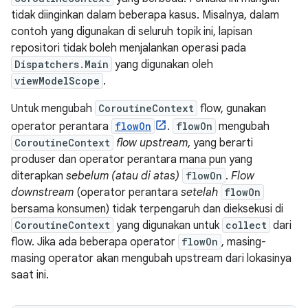
tidak diinginkan dalam beberapa kasus. Misalnya, dalam
contoh yang digunakan di seluruh topik ini, lapisan
repositori tidak boleh menjalankan operasi pada
Dispatchers.Main
yang digunakan oleh
viewModelScope
.
Untuk mengubah
CoroutineContext
flow, gunakan
operator perantara
flowOn
.
flowOn
mengubah
CoroutineContext
flow upstream
, yang berarti
produser dan operator perantara mana pun yang
diterapkan
sebelum (atau di atas)
flowOn
.
Flow
downstream
(operator perantara
setelah
flowOn
bersama konsumen) tidak terpengaruh dan dieksekusi di
CoroutineContext
yang digunakan untuk
collect
dari
flow. Jika ada beberapa operator
flowOn
, masing-
masing operator akan mengubah upstream dari lokasinya
saat ini.