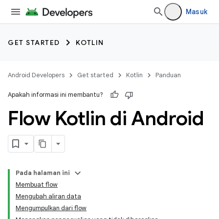
Masuk
GET STARTED
KOTLIN
Android Developers
Get started
Kotlin
Panduan
Apakah informasi ini membantu?
Flow Kotlin di Android
Pada halaman ini
Membuat flow
Mengubah aliran data
Mengumpulkan dari flow