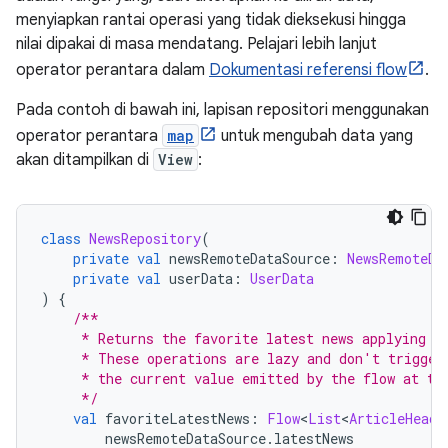
menyiapkan rantai operasi yang tidak dieksekusi hingga
nilai dipakai di masa mendatang. Pelajari lebih lanjut
operator perantara dalam
Dokumentasi referensi flow
.
Pada contoh di bawah ini, lapisan repositori menggunakan
operator perantara
map
untuk mengubah data yang
akan ditampilkan di
View
:
class
NewsRepository
(
private
val
 newsRemoteDataSource
:
NewsRemoteDa
private
val
 userData
:
UserData
)
{
/**
     * Returns the favorite latest news applying t
     * These operations are lazy and don't trigger
     * the current value emitted by the flow at th
     */
val
 favoriteLatestNews
:
Flow
<
List
<
ArticleHeadl
        newsRemoteDataSource
.
latestNews