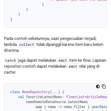
}
}
}
}
Pada contoh sebelumnya, saat pengecualian terjadi,
lambda
collect
tidak dipanggil karena item baru belum
diterima.
catch
juga dapat melakukan
emit
item ke flow. Lapisan
repositori contoh dapat melakukan
emit
nilai yang di-
cache:
class
NewsRepository
(...)
{
val
 favoriteLatestNews
:
Flow
<
List
<
ArticleHeadl
        newsRemoteDataSource
.
latestNews
.
map 
{
 news 
->
 news
.
filter 
{
 userData
.