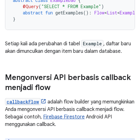
abstract
class
ExampleDao
{
@Query
(
"SELECT * FROM Example"
)
abstract
fun
 getExamples
():
Flow
<
List
<
Example
>
}
Setiap kali ada perubahan di tabel
Example
, daftar baru
akan dimunculkan dengan item baru dalam database.
Mengonversi API berbasis callback
menjadi flow
callbackFlow
adalah flow builder yang memungkinkan
Anda mengonversi API berbasis callback menjadi flow.
Sebagai contoh,
Firebase Firestore
Android API
menggunakan callback.