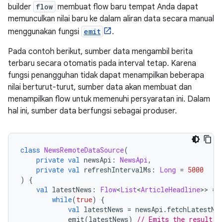
builder
flow
membuat flow baru tempat Anda dapat
memunculkan nilai baru ke dalam aliran data secara manual
menggunakan fungsi
emit
.
Pada contoh berikut, sumber data mengambil berita
terbaru secara otomatis pada interval tetap. Karena
fungsi penangguhan tidak dapat menampilkan beberapa
nilai berturut-turut, sumber data akan membuat dan
menampilkan flow untuk memenuhi persyaratan ini. Dalam
hal ini, sumber data berfungsi sebagai produser.
class
NewsRemoteDataSource
(
private
val
 newsApi
:
NewsApi
,
private
val
 refreshIntervalMs
:
Long
=
5000
)
{
val
 latestNews
:
Flow
<
List
<
ArticleHeadline
>>
=
 
while
(
true
)
{
val
 latestNews 
=
 newsApi
.
fetchLatestNe
            emit
(
latestNews
)
// Emits the result o