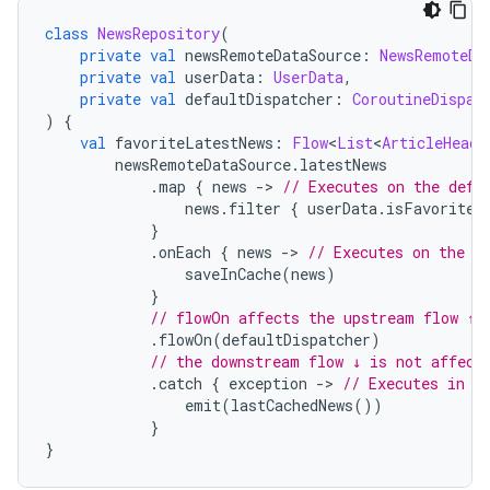
class
NewsRepository
(
private
val
 newsRemoteDataSource
:
NewsRemoteDa
private
val
 userData
:
UserData
,
private
val
 defaultDispatcher
:
CoroutineDispat
)
{
val
 favoriteLatestNews
:
Flow
<
List
<
ArticleHeadl
        newsRemoteDataSource
.
latestNews
.
map 
{
 news 
->
// Executes on the defa
                news
.
filter 
{
 userData
.
isFavoriteT
}
.
onEach 
{
 news 
->
// Executes on the d
                saveInCache
(
news
)
}
// flowOn affects the upstream flow ↑
.
flowOn
(
defaultDispatcher
)
// the downstream flow ↓ is not affect
.
catch 
{
 exception 
->
// Executes in t
                emit
(
lastCachedNews
())
}
}