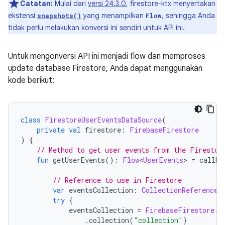
Catatan:
Mulai dari
versi 24.3.0
, firestore-ktx menyertakan
ekstensi
yang menampilkan
, sehingga Anda
snapshots()
Flow
tidak perlu melakukan konversi ini sendiri untuk API ini.
Untuk mengonversi API ini menjadi flow dan memproses
update database Firestore, Anda dapat menggunakan
kode berikut:
class
FirestoreUserEventsDataSource
(
private
val
 firestore
:
FirebaseFirestore
)
{
// Method to get user events from the Firestor
fun
 getUserEvents
():
Flow
<
UserEvents
>
=
 callba
// Reference to use in Firestore
var
 eventsCollection
:
CollectionReference
?
try
{
            eventsCollection 
=
FirebaseFirestore
.
g
.
collection
(
"collection"
)