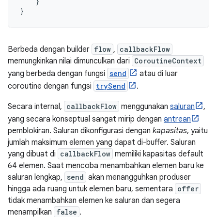
}
}
Berbeda dengan builder
flow
,
callbackFlow
memungkinkan nilai dimunculkan dari
CoroutineContext
yang berbeda dengan fungsi
send
atau di luar
coroutine dengan fungsi
trySend
.
Secara internal,
callbackFlow
menggunakan
saluran
,
yang secara konseptual sangat mirip dengan
antrean
pemblokiran. Saluran dikonfigurasi dengan
kapasitas
, yaitu
jumlah maksimum elemen yang dapat di-buffer. Saluran
yang dibuat di
callbackFlow
memiliki kapasitas default
64 elemen. Saat mencoba menambahkan elemen baru ke
saluran lengkap,
send
akan menangguhkan produser
hingga ada ruang untuk elemen baru, sementara
offer
tidak menambahkan elemen ke saluran dan segera
menampilkan
false
.