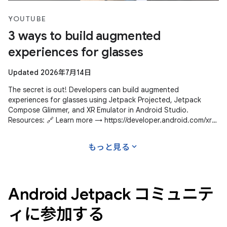
YOUTUBE
3 ways to build augmented
experiences for glasses
Updated 2026年7月14日
The secret is out! Developers can build augmented
experiences for glasses using Jetpack Projected, Jetpack
Compose Glimmer, and XR Emulator in Android Studio.
Resources: 🔗 Learn more → https://developer.android.com/xr
Subscribe to Android Developers
expand_more
もっと見る
Android Jetpack コミュニテ
ィに参加する