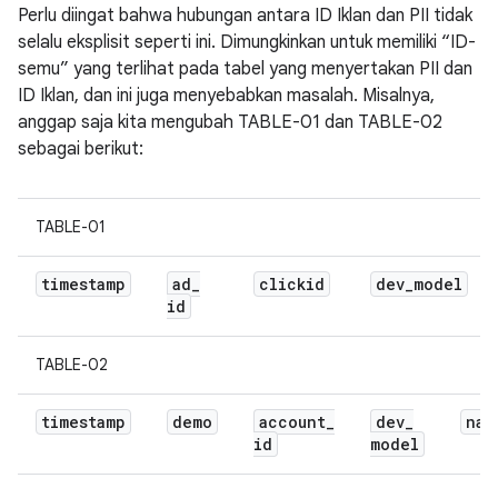
Perlu diingat bahwa hubungan antara ID Iklan dan PII tidak
selalu eksplisit seperti ini. Dimungkinkan untuk memiliki “ID-
semu” yang terlihat pada tabel yang menyertakan PII dan
ID Iklan, dan ini juga menyebabkan masalah. Misalnya,
anggap saja kita mengubah TABLE-01 dan TABLE-02
sebagai berikut:
TABLE-01
timestamp
ad
_
clickid
dev
_
model
id
TABLE-02
timestamp
demo
account
_
dev
_
nam
id
model