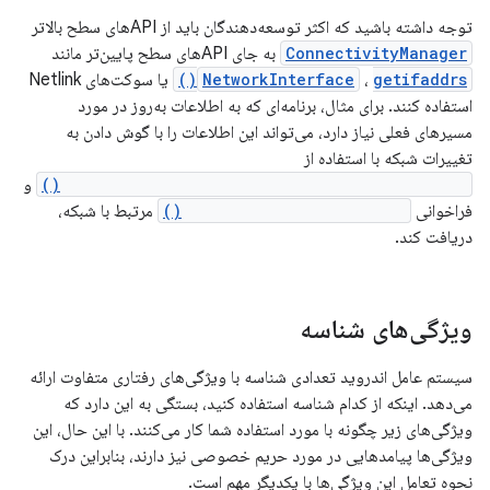
توجه داشته باشید که اکثر توسعه‌دهندگان باید از APIهای سطح بالاتر
ConnectivityManager
به جای APIهای سطح پایین‌تر مانند
getifaddrs()
،
NetworkInterface
یا سوکت‌های Netlink
استفاده کنند. برای مثال، برنامه‌ای که به اطلاعات به‌روز در مورد
مسیرهای فعلی نیاز دارد، می‌تواند این اطلاعات را با گوش دادن به
تغییرات شبکه با استفاده از
ConnectivityManager.registerNetworkCallback()
و
فراخوانی
LinkProperties.getRoutes()
مرتبط با شبکه،
دریافت کند.
ویژگی‌های شناسه
سیستم عامل اندروید تعدادی شناسه با ویژگی‌های رفتاری متفاوت ارائه
می‌دهد. اینکه از کدام شناسه استفاده کنید، بستگی به این دارد که
ویژگی‌های زیر چگونه با مورد استفاده شما کار می‌کنند. با این حال، این
ویژگی‌ها پیامدهایی در مورد حریم خصوصی نیز دارند، بنابراین درک
نحوه تعامل این ویژگی‌ها با یکدیگر مهم است.