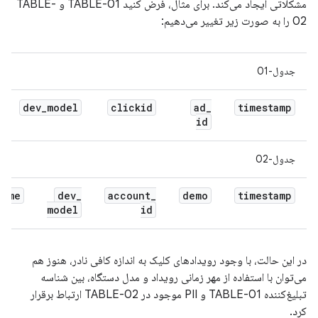
مشکلاتی ایجاد می‌کند. برای مثال، فرض کنید TABLE-01 و TABLE-
02 را به صورت زیر تغییر می‌دهیم:
جدول-01
dev
_
model
clickid
ad
_
timestamp
id
جدول-02
name
dev
_
account
_
demo
timestamp
model
id
در این حالت، با وجود رویدادهای کلیک به اندازه کافی نادر، هنوز هم
می‌توان با استفاده از مهر زمانی رویداد و مدل دستگاه، بین شناسه
تبلیغ‌کننده TABLE-01 و PII موجود در TABLE-02 ارتباط برقرار
کرد.