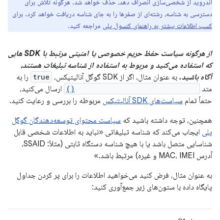
اندروید از شخصی‌سازی انصراف دهد، حذف خواهد شد. هرگونه تلاش برای
دسترسی به شناسه، رشته‌ای از صفرها را به جای شناسه دریافت خواهد کرد.
برای
کسب اطلاعات بیشتر به راهنمای کنسول پلی
مراجعه کنید.
از هرگونه سیاست حفظ حریم خصوصی یا امنیتی مرتبط با SDK هایی
که استفاده می‌کنید و مربوط به استفاده از شناسه تبلیغات هستند،
آگاه باشید.
به عنوان مثال، اگر از SDK گوگل آنالیتیکس،
true
را به
متد
enableAdvertisingIdCollection()
ارسال می‌کنید،
حتماً تمام
سیاست‌های SDK آنالیتیکس
مربوطه را بررسی و رعایت کنید.
همچنین، توجه داشته باشید که
سیاست محتوای توسعه‌دهندگان گوگل
پلی
ایجاب می‌کند که شناسه تبلیغاتی «نباید به اطلاعات شخصی قابل
شناسایی متصل باشد یا با هیچ شناسه دستگاه ثابتی (مثلاً: SSAID،
آدرس MAC، IMEI و غیره) مرتبط باشد.»
به عنوان مثال، فرض کنید می‌خواهید اطلاعات را برای پر کردن جداول
پایگاه داده با ستون‌های زیر جمع‌آوری کنید: