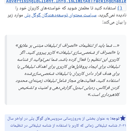
AdvertisingIdClient.Info.isLimitAdTrackingEnable
d()
استفاده کنید تا مطمئن شوید که خواسته‌های کاربران خود را
نادیده نمی‌گیرید.
سیاست محتوای توسعه‌دهندگان گوگل پلی
موارد زیر
را بیان می‌کند:
«... شما باید از تنظیمات «انصراف از تبلیغات مبتنی بر علایق»
یا «انصراف از شخصی‌سازی تبلیغات» کاربر پیروی کنید. اگر
کاربری این تنظیم را فعال کرده باشد، شما نمی‌توانید از شناسه
تبلیغات برای ایجاد پروفایل‌های کاربری برای اهداف تبلیغاتی یا
برای هدف قرار دادن کاربران با تبلیغات شخصی‌سازی‌شده
استفاده کنید. فعالیت‌های مجاز شامل تبلیغات زمینه‌ای، محدود
کردن فرکانس، ردیابی تبدیل، گزارش‌دهی و امنیت و تشخیص
کلاهبرداری است.»
توجه:
به عنوان بخشی از به‌روزرسانی سرویس‌های گوگل پلی در اواخر سال
۲۰۲۱، شناسه تبلیغاتی زمانی که کاربر با استفاده از شناسه تبلیغاتی در تنظیمات