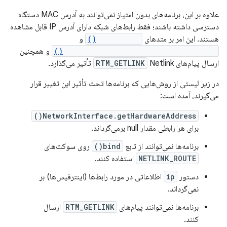
علاوه بر این، برنامه‌های بدون امتیاز نمی‌توانند به آدرس MAC دستگاه
دسترسی داشته باشند؛ فقط رابط‌های شبکه دارای آدرس IP قابل مشاهده
هستند. این امر بر متدهای
getifaddrs()
و
NetworkInterface.getHardwareAddress()
و همچنین
ارسال پیام‌های
Netlink تأثیر می‌گذارد.
RTM_GETLINK
در زیر لیستی از روش‌هایی که برنامه‌ها تحت تأثیر این تغییر قرار
می‌گیرند، آمده است:
NetworkInterface.getHardwareAddress()
برای هر رابطی مقدار null برمی‌گرداند.
برنامه‌ها نمی‌توانند از تابع
bind()
روی سوکت‌های
NETLINK_ROUTE
استفاده کنند.
دستور
ip
اطلاعاتی در مورد رابط‌ها (اینترفیس‌ها) بر
نمی‌گرداند.
برنامه‌ها نمی‌توانند پیام‌های
RTM_GETLINK
ارسال
کنند.