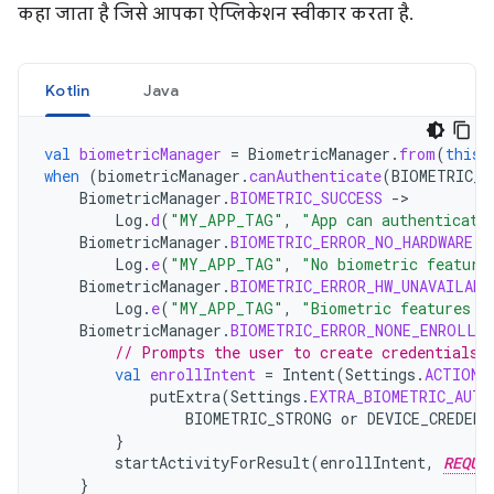
कहा जाता है जिसे आपका ऐप्लिकेशन स्वीकार करता है.
Kotlin
Java
val
biometricManager
=
BiometricManager
.
from
(
this
)
when
(
biometricManager
.
canAuthenticate
(
BIOMETRIC_S
BiometricManager
.
BIOMETRIC_SUCCESS
-
Log
.
d
(
"MY_APP_TAG"
,
"App can authenticate
BiometricManager
.
BIOMETRIC_ERROR_NO_HARDWARE
-
Log
.
e
(
"MY_APP_TAG"
,
"No biometric feature
BiometricManager
.
BIOMETRIC_ERROR_HW_UNAVAILABL
Log
.
e
(
"MY_APP_TAG"
,
"Biometric features a
BiometricManager
.
BIOMETRIC_ERROR_NONE_ENROLLED
// Prompts the user to create credentials 
val
enrollIntent
=
Intent
(
Settings
.
ACTION_
putExtra
(
Settings
.
EXTRA_BIOMETRIC_AUTH
BIOMETRIC_STRONG
or
DEVICE_CREDENT
}
startActivityForResult
(
enrollIntent
,
REQUE
}