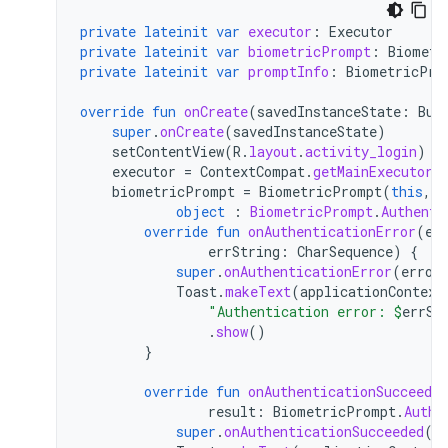
private
lateinit
var
executor
:
Executor
private
lateinit
var
biometricPrompt
:
Biometr
private
lateinit
var
promptInfo
:
BiometricPro
override
fun
onCreate
(
savedInstanceState
:
Bun
super
.
onCreate
(
savedInstanceState
)
setContentView
(
R
.
layout
.
activity_login
)
executor
=
ContextCompat
.
getMainExecutor
(
biometricPrompt
=
BiometricPrompt
(
this
,
e
object
:
BiometricPrompt
.
Authenti
override
fun
onAuthenticationError
(
er
errString
:
CharSequence
)
{
super
.
onAuthenticationError
(
error
Toast
.
makeText
(
applicationContext
"Authentication error: 
$
errSt
.
show
()
}
override
fun
onAuthenticationSucceeded
result
:
BiometricPrompt
.
Authe
super
.
onAuthenticationSucceeded
(
r