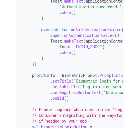
Toast
.
makeText
(
applicationContext
"Authentication succeeded!"
,
.
show
()
}
override
fun
onAuthenticationFailed
()
super
.
onAuthenticationFailed
()
Toast
.
makeText
(
applicationContext
Toast
.
LENGTH_SHORT
)
.
show
()
}
})
promptInfo
=
BiometricPrompt
.
PromptInfo
.
B
.
setTitle
(
"Biometric login for my
.
setSubtitle
(
"Log in using your b
.
setNegativeButtonText
(
"Use accou
.
build
()
// Prompt appears when user clicks "Log i
// Consider integrating with the keystore 
// if needed by your app.
val
biometricLoginButton
=