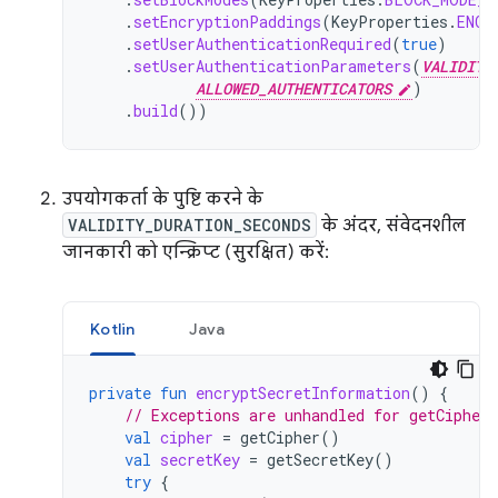
.
setEncryptionPaddings
(
KeyProperties
.
ENCR
.
setUserAuthenticationRequired
(
true
)
.
setUserAuthenticationParameters
(
VALIDITY
ALLOWED_AUTHENTICATORS
)
.
build
())
उपयोगकर्ता के पुष्टि करने के
VALIDITY_DURATION_SECONDS
के अंदर, संवेदनशील
जानकारी को एन्क्रिप्ट (सुरक्षित) करें:
Kotlin
Java
private
fun
encryptSecretInformation
()
{
// Exceptions are unhandled for getCipher
val
cipher
=
getCipher
()
val
secretKey
=
getSecretKey
()
try
{