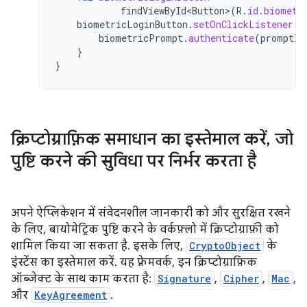
findViewById<Button>
(
R
.
id
.
biometr
biometricLoginButton
.
setOnClickListener
{
biometricPrompt
.
authenticate
(
promptIn
}
}
क्रिप्टोग्राफ़िक समाधान का इस्तेमाल करें
,
जो
पुष्टि करने की सुविधा पर निर्भर करता है
अपने ऐप्लिकेशन में संवेदनशील जानकारी को और सुरक्षित रखने
के लिए, बायोमेट्रिक पुष्टि करने के वर्कफ़्लो में क्रिप्टोग्राफ़ी को
शामिल किया जा सकता है. इसके लिए,
CryptoObject
के
इंस्टेंस का इस्तेमाल करें. यह फ़्रेमवर्क, इन क्रिप्टोग्राफ़िक
ऑब्जेक्ट के साथ काम करता है:
Signature
,
Cipher
,
Mac
,
और
KeyAgreement
.