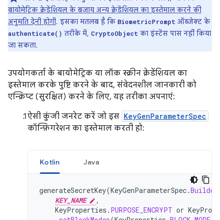
बायोमेट्रिक क्रेडेंशियल के बजाय अन्य क्रेडेंशियल का इस्तेमाल करने की
अनुमति देनी होगी
. इसका मतलब है कि
ऑब्जेक्ट के
BiometricPrompt
तरीके में,
का इंस्टेंस पास नहीं किया
authenticate()
CryptoObject
जा सकता.
उपयोगकर्ता के बायोमेट्रिक या लॉक स्क्रीन क्रेडेंशियल का
इस्तेमाल करके पुष्टि करने के बाद, संवेदनशील जानकारी को
एन्क्रिप्ट (सुरक्षित) करने के लिए, यह तरीका अपनाएं:
ऐसी कुंजी जनरेट करें जो इस
KeyGenParameterSpec
कॉन्फ़िगरेशन का इस्तेमाल करती हो:
Kotlin
Java
generateSecretKey
(
KeyGenParameterSpec
.
Builder
KEY_NAME
,
KeyProperties
.
PURPOSE_ENCRYPT
or
KeyPrope
.
setBlockModes
(
KeyProperties
.
BLOCK_MODE_C