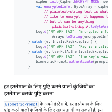
cipher
.
init
(
Cipher
.
ENCRYPT_MODE
,
secr
val
encryptedInfo
:
ByteArray
=
cipher
// plaintext-string text is whatev
// like to encrypt. It happens to
// but it can be anything
plaintext-string
.
toByteArra
Log
.
d
(
"MY_APP_TAG"
,
"Encrypted infor
Arrays
.
toString
(
encryptedInfo
}
catch
(
e
:
InvalidKeyException
)
{
Log
.
e
(
"MY_APP_TAG"
,
"Key is invalid.
}
catch
(
e
:
UserNotAuthenticatedException
Log
.
d
(
"MY_APP_TAG"
,
"The key's valid
biometricPrompt
.
authenticate
(
promptIn
}
हर इस्तेमाल के लिए पुष्टि करने वाली कुंजियों का
इस्तेमाल करके पुष्टि करना
BiometricPrompt
के अपने इंस्टेंस में, हर इस्तेमाल के लिए
पुष्टि करने वाली कुंजियों के लिए सहायता दी जा सकती है. इस