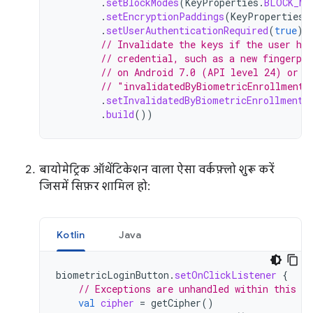
.
setBlockModes
(
KeyProperties
.
BLOCK_MO
.
setEncryptionPaddings
(
KeyProperties
.
.
setUserAuthenticationRequired
(
true
)
// Invalidate the keys if the user ha
// credential, such as a new fingerpr
// on Android 7.0 (API level 24) or h
// "invalidatedByBiometricEnrollment"
.
setInvalidatedByBiometricEnrollment
(
.
build
())
बायोमेट्रिक ऑथेंटिकेशन वाला ऐसा वर्कफ़्लो शुरू करें
जिसमें सिफ़र शामिल हो:
Kotlin
Java
biometricLoginButton
.
setOnClickListener
{
// Exceptions are unhandled within this sn
val
cipher
=
getCipher
()