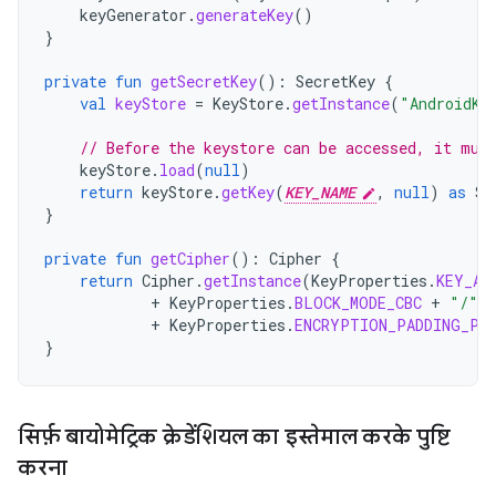
keyGenerator
.
generateKey
()
}
private
fun
getSecretKey
():
SecretKey
{
val
keyStore
=
KeyStore
.
getInstance
(
"AndroidKe
// Before the keystore can be accessed, it mus
keyStore
.
load
(
null
)
return
keyStore
.
getKey
(
KEY_NAME
,
null
)
as
Se
}
private
fun
getCipher
():
Cipher
{
return
Cipher
.
getInstance
(
KeyProperties
.
KEY_AL
+
KeyProperties
.
BLOCK_MODE_CBC
+
"/"
+
KeyProperties
.
ENCRYPTION_PADDING_PK
}
सिर्फ़ बायोमेट्रिक क्रेडेंशियल का इस्तेमाल करके पुष्टि
करना