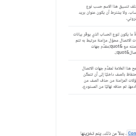
لف تنسيق هذا الاسم حسب نوع
ساب. ولا يشترط أن يكون عنوان بريد
تروني.
ً ما يكون لنوع الحساب الذي يوفّر بيانات
ت الاتصال محوّل مزامنة مرتبط به تتم
مزامنته مع &quot;مقدِّم جهات
ال&quot;.
 هذا العلامة لمقدِّم جهات الاتصال
حتفاظ بالصف داخليًا إلى أن تتمكّن
ّلات المزامنة من حذف الصف من
مها، ثم حذفه نهائيًا من المستودع.
Con
. بدلاً من ذلك، يتم تخزينها