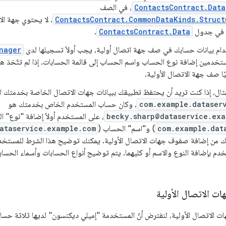
ContactsContract.Data
، في الصف
ContactsContract.CommonDataKinds.Struct
. لا يحتوي جهة ال
ع في جدول
ContactsContract.Data
.
ام بيانات حسابك في صف جهة اتصال أولية، يجب أولاً تسجيلها لدى
nager
تخدمين إضافة نوع الحساب واسم الحساب إلى قائمة الحسابات. إذا لم تتّخذ هذ
يًا صف جهة الاتصال الأولية.
ثال، إذا كنت تريد أن يحتفظ تطبيقك ببيانات جهات الاتصال الخاصة بخدمتك الم
com.example.dataser
، وكان حساب المستخدم الخاص بخدمتك هو
becky.sharp@dataservice.exa
، على المستخدم أولاً إضافة "نوع" 
com.example.dat
) و"اسم" الحساب (
ataservice.example.com
ك من إضافة صفوف جهات الاتصال الأولية. يمكنك توضيح هذا الشرط للمستخدم
خدم بإضافة النوع والاسم أو كليهما. يتم توضيح أنواع الحسابات وأسماء الحسا
ات الاتصال الأولية
ت الاتصال الأولية، لنفترض أنّ المستخدمة "إميلي ديكنسون" لديها ثلاثة ح