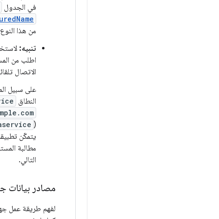
في الجدول
uredName
من هذا النو
تنبيه:
لاستخد
اطلب من المس
الاتصال تلقائ
على سبيل الم
النطاق
vice
mple.com
aservice
(
يتمكّن تطبيق
مطالبة المست
التالي.
مصادر بيانات جه
لفهم طريقة عمل جها