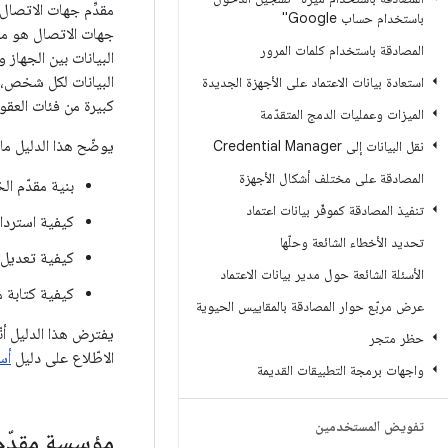
باستخدام حساب Google"
جهات الاتصال هو مص
المصادقة باستخدام كلمات المرور
البيانات بين الجهاز
البيانات لكل شخص، م
استعادة بيانات الاعتماد على الأجهزة الجديدة
كبيرة من فئات العقود
الميزات وعمليات الدمج المتقدّمة
يوضّح هذا الدليل ما 
نقل البيانات إلى Credential Manager
المصادقة على مختلف أشكال الأجهزة
بنية مقدّم ال
تنفيذ المصادقة كموفّر بيانات اعتماد
كيفية استرداد
تحديد الأخطاء الشائعة وحلّها
كيفية تعديل ا
الأسئلة الشائعة حول مدير بيانات الاعتماد
كيفية كتابة م
عرض مربّع حوار المصادقة بالمقاييس الحيوية
حظر متجر
الاطّلاع على دليل
أس
واجهات برمجة التطبيقات القديمة
تفويض المستخدمين
مؤسسة مقدّم