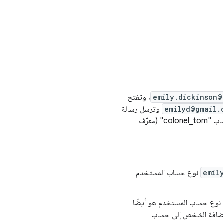
emily.dickinson@
، وتفتح
emilyd@gmail.
وترسل رسالة
إلكترونية إلى "توماس هيغينسون"، ما يؤدي إلى إضافته تلقائيًا كجهة اتصال. وهي تتابع أيضًا الحساب "colonel_tom" (معرّف
emil
نوع حساب المستخدم
نوع حساب المستخدم هو أيضًا
تمت إضافة الشخص إلى حساب