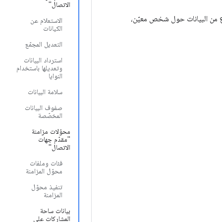
الاتصال"
 تحتفظ هذه الخدمة بثلاثة أنواع من البيانات حول شخص معيّن،
الاستعلام عن
الكيانات
التعديل المجمّع
استرداد البيانات
وتعديلها باستخدام
النوايا
سلامة البيانات
صفوف البيانات
المخصّصة
محوّلات مزامنة
"مقدّم جهات
الاتصال"
فئات وملفات
محوّل المزامنة
تنفيذ محوّل
المزامنة
بيانات ساحة
المشاركات على