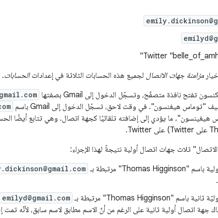
emily.dickinson@g
emilyd@g
خيار
مزامنة جهات الاتصال
لجميع هذه الحسابات الثلاثة في إعدادات
الحسابات
.
ون تفتح نافذة متصفّح، وتسجّل الدخول إلى Gmail بصفتها
gmail.com
"توماس هيغنسون". في وقت لاحق، تسجّل الدخول إلى Gmail باسم
com
Twit.
اتصال" ثلاث جهات اتصال أولية نتيجةً لهذا الإجراء:
Thomas Higgi" مرتبطة بـ
y.dickinson@gmail.com
سم "Thomas Higginson" مرتبطة بـ
emilyd@gmail.com
Go. هناك جهة اتصال أولية ثانية على الرغم من أنّ الاسم مطابق لاسم سابق، لأنّه 