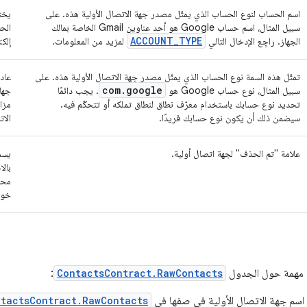
اسم الحساب لنوع الحساب الذي يمثّل مصدر جهة الاتصال الأولية هذه. على
يخت
سبيل المثال، اسم حساب Google هو أحد عناوين Gmail الخاصة بمالك
الح
ACCOUNT
_
TYPE
الجهاز. راجِع الإدخال التالي
لمزيد من المعلومات.
إلك
تمثّل هذه السمة نوع الحساب الذي يمثّل مصدر جهة الاتصال الأولية هذه. على
عادة
com
.
google
سبيل المثال، نوع حساب Google هو
. يجب دائمًا
جها
تحديد نوع حسابك باستخدام معرّف نطاق لنطاق تملكه أو تتحكّم فيه.
سيضمن ذلك أن يكون نوع حسابك فريدًا.
الاتص
علامة "تم الحذف" لجهة اتصال أولية.
يسمح
بالا
محو
خواد
 مهمة حول الجدول
ContactsContract.RawContacts
:
 اسم جهة الاتصال الأولية في صفها في
tactsContract.RawContacts