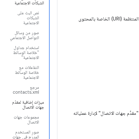
الشبكات الاجتماعية
نص البث على
الشبكات
يُشار عادةً إلى الجداول الثلاثة بأسماء فئات العقود الخاصة بها. تحدّد الفئات ثوابت لمعرّفات الموارد المنتظمة (URI) الخاصة بالمحتوى
الاجتماعية
صور من وسائل
التواصل الاجتماعي
استخدام جداول
"خلاصة الوسائط
الاجتماعية"
التفاعلات مع
خلاصة الوسائط
الاجتماعية
مرجع
contacts.xml
ميزات إضافية لمقدّم
جهات الاتصال
ِّم جهات الاتصال" لإدارة عملياته
مجموعات جهات
الاتصال
صور المستخدم
المدرَج في جهات