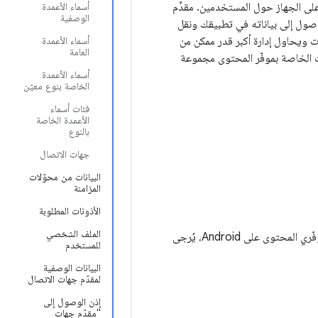
 البيانات المركزي على الجهاز حول المستخدمين. مقدِّم
أسماء الأعمدة
الوصفية
وصول إلى بياناته في تطبيقك ونقل
ت ويحاول إدارة أكبر قدر ممكن من
أسماء الأعمدة
العامة
ت الخاصة بموفّر المحتوى مجموعة
أسماء الأعمدة
الخاصة بنوع معيّن
فئات أسماء
الأعمدة الخاصة
بالنوع
جهات الاتصال
البيانات من محوّلات
المزامنة
الأذونات المطلوبة
الملف الشخصي
يفترض هذا الدليل أنّك تعرف أساسيات موفّري المحتوى في Android. لمزيد من المعلومات حول موفّري المحتوى على Android، يُرجى
للمستخدم
البيانات الوصفية
لمقدّم جهات الاتصال
إذن الوصول إلى
"مقدّم جهات