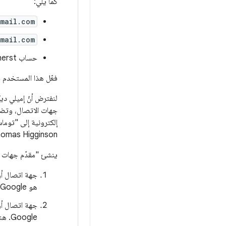
كما يلي:
mail.com
mail.com
حساب Twitter "belle_of_amherst"
فعّل هذا المستخدم 
لنفترض أنّ إميلي ديكنس
جهات الاتصال، وتضيف 
Thomas Higginson على Twitter) على ter
ينشئ "مقدّم جهات ال
جهة اتصال أولية باسم "nson
هو Google.
جهة اتصال أوليّة ثانية با
ogle