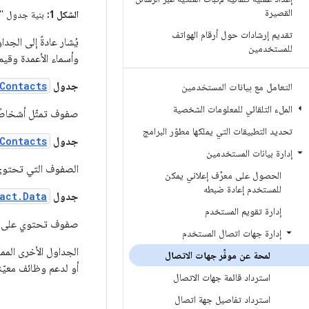
القصيرة
الشكل 1:
بنية جدول "م
تقديم إرشادات حول أرقام الهواتف
للمستخدمين
وأسماء الأعمدة وقيم
جدول
Contacts
التعامل مع بيانات المستخدمين
الملء التلقائي للمعلومات الشخصية
صفوف تمثّل أشخاصًا
تحديد التطبيقات التي يملكها مطوّر البرامج
جدول
Contacts
إدارة بيانات المستخدمين
الصفوف التي تحتوي
الحصول على معرِّف إعلاني يمكن
للمستخدم إعادة ضبطه
جدول
act.Data
إدارة تقويم المستخدم
صفوف تحتوي على تفاص
إدارة جهات اتصال المستخدم
الجداول الأخرى الممث
لمحة عن موفِّر جهات الاتصال
أو لدعم وظائف معيّن
استرداد قائمة جهات الاتصال
استرداد تفاصيل جهة اتصال