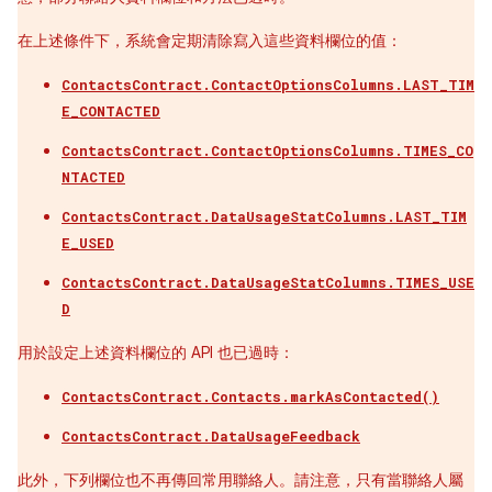
在上述條件下，系統會定期清除寫入這些資料欄位的值：
ContactsContract.ContactOptionsColumns.LAST_TIM
E_CONTACTED
ContactsContract.ContactOptionsColumns.TIMES_CO
NTACTED
ContactsContract.DataUsageStatColumns.LAST_TIM
E_USED
ContactsContract.DataUsageStatColumns.TIMES_USE
D
用於設定上述資料欄位的 API 也已過時：
ContactsContract.Contacts.markAsContacted()
ContactsContract.DataUsageFeedback
此外，下列欄位也不再傳回常用聯絡人。請注意，只有當聯絡人屬