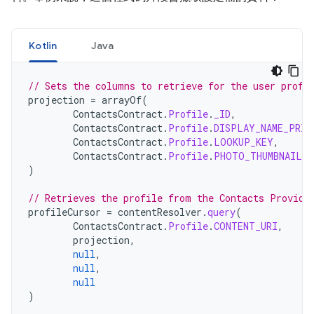
Kotlin
Java
// Sets the columns to retrieve for the user profi
projection
=
arrayOf
(
ContactsContract
.
Profile
.
_ID
,
ContactsContract
.
Profile
.
DISPLAY_NAME_PRIM
ContactsContract
.
Profile
.
LOOKUP_KEY
,
ContactsContract
.
Profile
.
PHOTO_THUMBNAIL_U
)
// Retrieves the profile from the Contacts Provide
profileCursor
=
contentResolver
.
query
(
ContactsContract
.
Profile
.
CONTENT_URI
,
projection
,
null
,
null
,
null
)