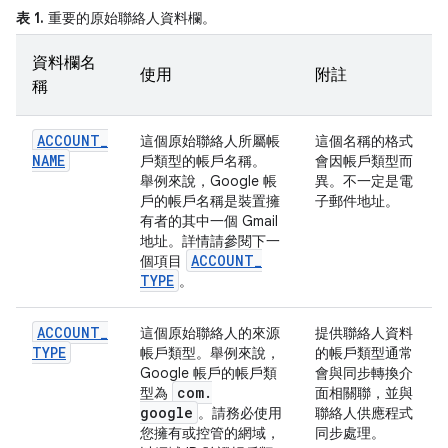
表 1.
重要的原始聯絡人資料欄。
資料欄名
使用
附註
稱
ACCOUNT
_
這個原始聯絡人所屬帳
這個名稱的格式
NAME
戶類型的帳戶名稱。
會因帳戶類型而
舉例來說，Google 帳
異。不一定是電
戶的帳戶名稱是裝置擁
子郵件地址。
有者的其中一個 Gmail
地址。詳情請參閱下一
ACCOUNT
_
個項目
TYPE
。
ACCOUNT
_
這個原始聯絡人的來源
提供聯絡人資料
TYPE
帳戶類型。舉例來說，
的帳戶類型通常
Google 帳戶的帳戶類
會與同步轉換介
com
.
型為
面相關聯，並與
google
。請務必使用
聯絡人供應程式
您擁有或控管的網域，
同步處理。