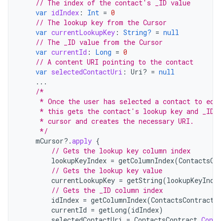
// The index of the contact's _ID value
var
idIndex
:
Int
=
0
// The lookup key from the Cursor
var
currentLookupKey
:
String?
=
null
// The _ID value from the Cursor
var
currentId
:
Long
=
0
// A content URI pointing to the contact
var
selectedContactUri
:
Uri? 
=
null
...
/*
     * Once the user has selected a contact to edi
     * this gets the contact's lookup key and _ID 
     * cursor and creates the necessary URI.
     */
mCursor
?.
apply
{
// Gets the lookup key column index
lookupKeyIndex
=
getColumnIndex
(
ContactsCo
// Gets the lookup key value
currentLookupKey
=
getString
(
lookupKeyInde
// Gets the _ID column index
idIndex
=
getColumnIndex
(
ContactsContract
.
currentId
=
getLong
(
idIndex
)
selectedContactUri
=
ContactsContract
.
Conta