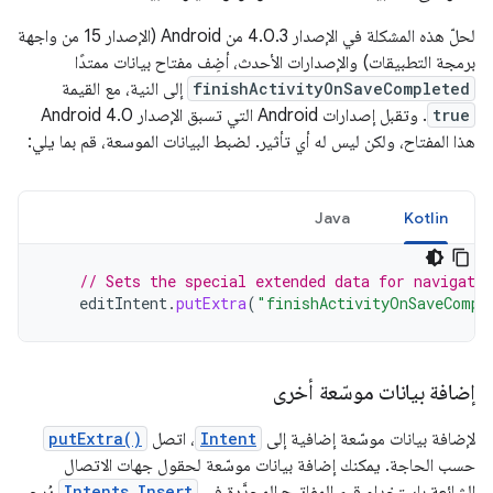
لحلّ هذه المشكلة في الإصدار 4.0.3 من Android (الإصدار 15 من واجهة
برمجة التطبيقات) والإصدارات الأحدث، أضِف مفتاح بيانات ممتدًا
finishActivityOnSaveCompleted
إلى النية، مع القيمة
true
. وتقبل إصدارات Android التي تسبق الإصدار Android 4.0
هذا المفتاح، ولكن ليس له أي تأثير. لضبط البيانات الموسعة، قم بما يلي:
Java
Kotlin
// Sets the special extended data for navigatio
editIntent
.
putExtra
(
"finishActivityOnSaveCompl
إضافة بيانات موسّعة أخرى
لإضافة بيانات موسّعة إضافية إلى
Intent
، اتصل
putExtra()
حسب الحاجة. يمكنك إضافة بيانات موسّعة لحقول جهات الاتصال
الشائعة باستخدام قيم المفاتيح المحدَّدة في
Intents.Insert
يُرجى