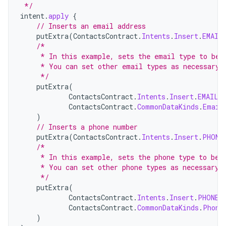
 */
intent
.
apply
{
// Inserts an email address
putExtra
(
ContactsContract
.
Intents
.
Insert
.
EMAIL
/*
     * In this example, sets the email type to be 
     * You can set other email types as necessary.
     */
putExtra
(
ContactsContract
.
Intents
.
Insert
.
EMAIL_
ContactsContract
.
CommonDataKinds
.
Email
)
// Inserts a phone number
putExtra
(
ContactsContract
.
Intents
.
Insert
.
PHONE
/*
     * In this example, sets the phone type to be 
     * You can set other phone types as necessary.
     */
putExtra
(
ContactsContract
.
Intents
.
Insert
.
PHONE_
ContactsContract
.
CommonDataKinds
.
Phone
)