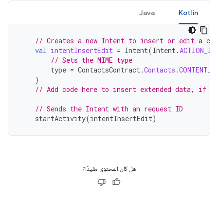
Java
Kotlin
// Creates a new Intent to insert or edit a con
val
intentInsertEdit
=
Intent
(
Intent
.
ACTION_IN
// Sets the MIME type
type
=
ContactsContract
.
Contacts
.
CONTENT_I
}
// Add code here to insert extended data, if de
// Sends the Intent with an request ID
startActivity
(
intentInsertEdit
)
هل كان المحتوى مفيدًا؟