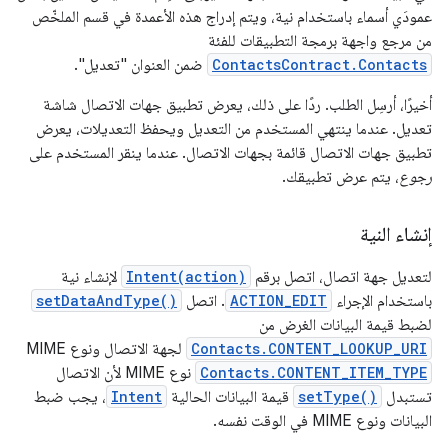
عمودَي أسماء باستخدام نية، ويتم إدراج هذه الأعمدة في قسم الملخّص
من مرجع واجهة برمجة التطبيقات للفئة
ContactsContract.Contacts
ضمن العنوان "تعديل".
أخيرًا، أرسِل الطلب. ردًا على ذلك، يعرض تطبيق جهات الاتصال شاشة
تعديل. عندما ينتهي المستخدم من التعديل ويحفظ التعديلات، يعرض
تطبيق جهات الاتصال قائمة بجهات الاتصال. عندما ينقر المستخدم على
رجوع
، يتم عرض تطبيقك.
إنشاء النية
لتعديل جهة اتصال، اتصل برقم
Intent(action)
لإنشاء نية
باستخدام الإجراء
ACTION_EDIT
. اتصل
setDataAndType()
لضبط قيمة البيانات الغرض من
Contacts.CONTENT_LOOKUP_URI
لجهة الاتصال ونوع MIME
Contacts.CONTENT_ITEM_TYPE
نوع MIME لأن الاتصال
تستبدل
setType()
قيمة البيانات الحالية
Intent
، يجب ضبط
البيانات ونوع MIME في الوقت نفسه.