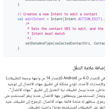
}
// Creates a new Intent to edit a contact
val
editIntent
=
Intent
(
Intent
.
ACTION_EDIT
).
ap
/*
         * Sets the contact URI to edit, and the d
         * Intent must match
         */
setDataAndType
(
selectedContactUri
,
Contact
}
إضافة علامة التنقّل
في الإصدار 4.0 من Android (الإصدار 14 من واجهة برمجة التطبيقات)
والإصدارات الأحدث، تؤدي مشكلة في تطبيق جهات الاتصال إلى توجيه
خاطئ. عندما يرسل تطبيقك نية التعديل إلى تطبيق "جهات الاتصال"،
ويعدّل المستخدمون ويحفظون جهة الاتصال، عندما ينقر المستخدم على
رجوع
، ستظهر له شاشة قائمة جهات الاتصال. للرجوع إلى تطبيقك، عليه
النقر على
التطبيقات المستخدَمة مؤخرًا
واختيار تطبيقك.