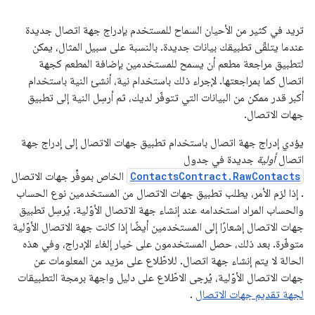
تريد في كثير من الأحيان السماح للمستخدم بإدراج جهة اتصال جديدة
عندما يتلقّى تطبيقك بيانات جديدة. بالنسبة على سبيل المثال، يمكن
لتطبيق مراجعة مطعم أن يسمح للمستخدمين بإضافة المطعم كجهة
اتصال كما بمراجعتها. لإجراء ذلك باستخدام نية، أنشئ النية باستخدام
أكبر قدر ممكن من البيانات التي تتوفّر لديك، ثم أرسِل النية إلى تطبيق
جهات الاتصال.
يؤدي إدراج جهة اتصال باستخدام تطبيق جهات الاتصال إلى إدراج جهة
اتصال
أولية
جديدة في جدول
ContactsContract.RawContacts
الخاص بموفِّر جهات الاتصال
. إذا لزم الأمر، يطلب تطبيق جهات الاتصال من المستخدمين نوع الحساب
والحساب المراد استخدامه عند إنشاء جهة الاتصال الأوّلية. يُرسِل تطبيق
جهات الاتصال إشعارًا إلى المستخدمين أيضًا إذا كانت جهة الاتصال الأوّلية
متوفّرة. بعد ذلك، حصل المستخدمون على خيار إلغاء الإدراج، وفي هذه
الحالة لا يتم إنشاء جهة اتصال. للاطّلاع على مزيد من المعلومات عن
جهات الاتصال الأوّلية، يُرجى الاطّلاع على دليل واجهة برمجة التطبيقات
لجهة تقديم جهات الاتصال
.