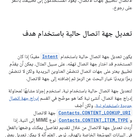
الاتصال لتطبيق جهات الاتصال. يعود المستخدمون إلى تطبيقك بالنقر
على
رجوع
.
تعديل جهة اتصال حالية باستخدام هدف
يكون تعديل جهة اتصال حالية باستخدام
Intent
مفيدًا إذا كان
المستخدم قد اختار جهة اتصال تهمّه. على سبيل المثال، يمكن أن يقدّم
تطبيق يعثر على جهات اتصال تتضمّن العناوين البريدية ولكن لا تتضمّن
رمزًا بريديًا خيار البحث عن الرمز ثم إضافته إلى جهة الاتصال.
لتعديل جهة اتصال حالية باستخدام نية، استخدِم إجراءً مشابهًا لمحاولة
إدراج جهة اتصال. أنشئ نية كما هو موضّح في القسم
إدراج جهة اتصال
جديدة باستخدام نية
، ولكن أضِف
Contacts.CONTENT_LOOKUP_URI
جهة الاتصال
و
Contacts.CONTENT_ITEM_TYPE
نوع MIME إلى النية. إذا
أردت تعديل جهة الاتصال من خلال تقديم تفاصيل يمكنك وضعها بالفعل
في البيانات الموسّعة الخاصة بالهدف. يُرجى العِلم أنّه لا يمكن تعديل بعض