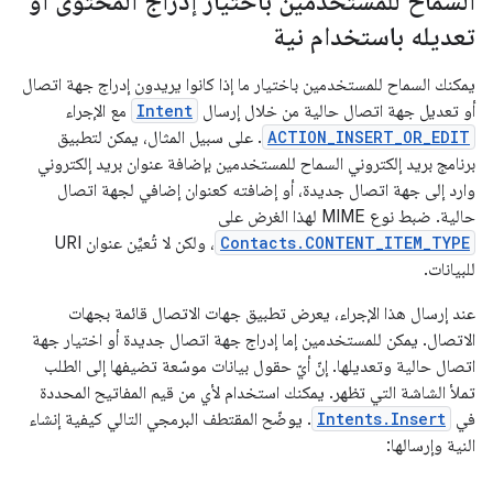
السماح للمستخدمين باختيار إدراج المحتوى أو
تعديله باستخدام نية
يمكنك السماح للمستخدمين باختيار ما إذا كانوا يريدون إدراج جهة اتصال
أو تعديل جهة اتصال حالية من خلال إرسال
Intent
مع الإجراء
ACTION_INSERT_OR_EDIT
. على سبيل المثال، يمكن لتطبيق
برنامج بريد إلكتروني السماح للمستخدمين بإضافة عنوان بريد إلكتروني
وارد إلى جهة اتصال جديدة، أو إضافته كعنوان إضافي لجهة اتصال
حالية. ضبط نوع MIME لهذا الغرض على
Contacts.CONTENT_ITEM_TYPE
، ولكن لا تُعيِّن عنوان URI
للبيانات.
عند إرسال هذا الإجراء، يعرض تطبيق جهات الاتصال قائمة بجهات
الاتصال. يمكن للمستخدمين إما إدراج جهة اتصال جديدة أو اختيار جهة
اتصال حالية وتعديلها. إنّ أيّ حقول بيانات موسّعة تضيفها إلى الطلب
تملأ الشاشة التي تظهر. يمكنك استخدام لأي من قيم المفاتيح المحددة
في
Intents.Insert
. يوضّح المقتطف البرمجي التالي كيفية إنشاء
النية وإرسالها: