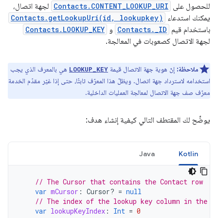
للحصول على
Contacts.CONTENT_LOOKUP_URI
لجهة اتصال،
يمكنك استدعاء
Contacts.getLookupUri(id, lookupkey)
باستخدام قيم
Contacts._ID
و
Contacts.LOOKUP_KEY
لجهة الاتصال كصعوبات في المعالجة.
ملاحظة:
إنّ هوية جهة الاتصال قيمة
هي بالمعرف الذي يجب
LOOKUP_KEY
استخدامه لاسترداد جهة اتصال. ويظلّ هذا المعرّف ثابتًا، حتى إذا غيّر مقدّم الخدمة
معرّف صف جهة الاتصال لمعالجة العمليات الداخلية.
يوضِّح لك المقتطف التالي كيفية إنشاء هدف:
Java
Kotlin
// The Cursor that contains the Contact row
var
mCursor
:
Cursor? 
=
null
// The index of the lookup key column in the c
var
lookupKeyIndex
:
Int
=
0