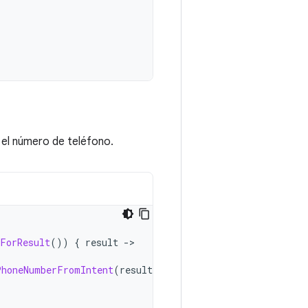
el número de teléfono.
rForResult
())
{
result
->
PhoneNumberFromIntent
(
result
.
data
)