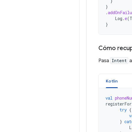
}
}
.
addOnFailu
Log
.
e
(
}
Cómo recupe
Pasa
Intent
Kotlin
val
phoneNu
registerFor
try
{
v
}
cat
L