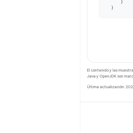
}
}
El contenido y las muestr
Java y OpenJDK son marca
Última actualización: 20
X