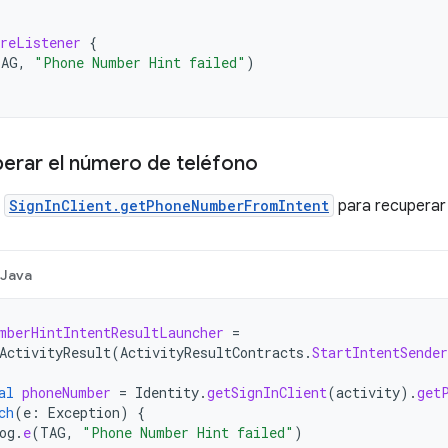
reListener
{
TAG
,
"Phone Number Hint failed"
)
rar el número de teléfono
a
SignInClient.getPhoneNumberFromIntent
para recuperar 
Java
mberHintIntentResultLauncher
=
ActivityResult
(
ActivityResultContracts
.
StartIntentSende
al
phoneNumber
=
Identity
.
getSignInClient
(
activity
).
get
ch
(
e
:
Exception
)
{
og
.
e
(
TAG
,
"Phone Number Hint failed"
)