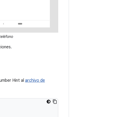
teléfono
ciones.
umber Hint al
archivo de