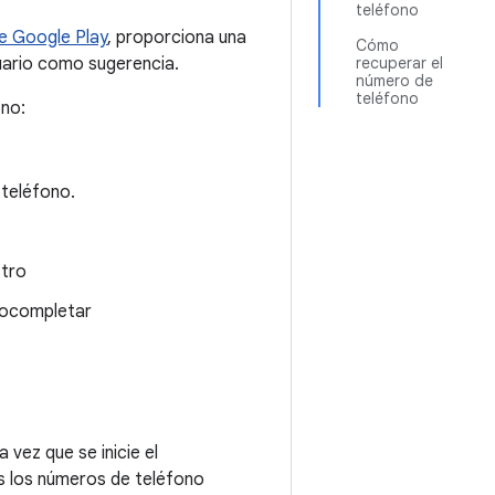
teléfono
de Google Play
, proporciona una
Cómo
uario como sugerencia.
recuperar el
número de
teléfono
ono:
 teléfono.
stro
tocompletar
na vez que se inicie el
os los números de teléfono