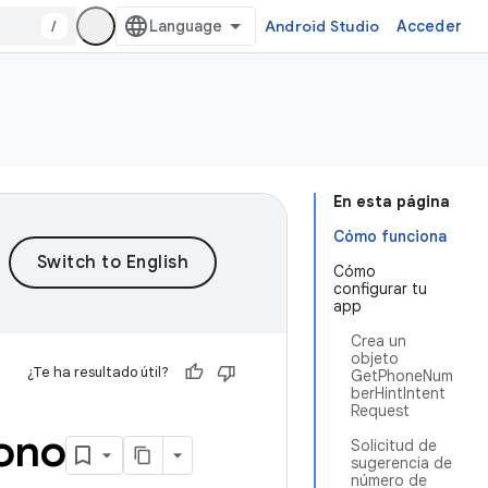
/
Android Studio
Acceder
En esta página
Cómo funciona
Cómo
configurar tu
app
Crea un
objeto
¿Te ha resultado útil?
GetPhoneNum
berHintIntent
Request
fono
Solicitud de
sugerencia de
número de