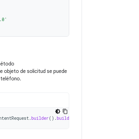
.0'
método
 objeto de solicitud se puede
 teléfono.
ntentRequest
.
builder
().
build
()