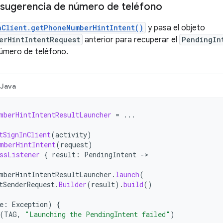
e sugerencia de número de teléfono
nClient.getPhoneNumberHintIntent()
y pasa el objeto
erHintIntentRequest
anterior para recuperar el
PendingIn
número de teléfono.
Java
mberHintIntentResultLauncher
=
...
tSignInClient
(
activity
)
mberHintIntent
(
request
)
ssListener
{
result
:
PendingIntent
->
mberHintIntentResultLauncher
.
launch
(
tSenderRequest
.
Builder
(
result
).
build
()
e
:
Exception
)
{
(
TAG
,
"Launching the PendingIntent failed"
)