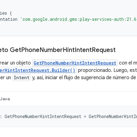
ies
{
ntation
'com.google.android.gms:play-services-auth:21.6
eto Get
Phone
Number
Hint
Intent
Request
rear un objeto
GetPhoneNumberHintIntentRequest
con el 
erHintIntentRequest.Builder()
proporcionado. Luego, este
ner un
Intent
y, así, iniciar el flujo de sugerencia de número de
Java
:
GetPhoneNumberHintIntentRequest
=
GetPhoneNumberHintI