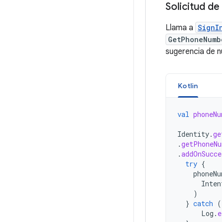
Solicitud d
Llama a
SignI
GetPhoneNumb
sugerencia de 
Kotlin
val
phoneNu
Identity
.
ge
.
getPhoneNu
.
addOnSucce
try
{
phoneNu
Inten
)
}
catch
(
Log
.
e