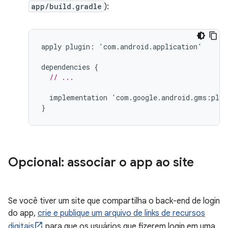
app/build.gradle
):
apply
plugin
:
'
com
.
android
.
application
'
dependencies
{
// ...
implementation
'
com
.
google
.
android
.
gms
:
play
}
Opcional: associar o app ao site
Se você tiver um site que compartilha o back-end de login
do app,
crie e publique um arquivo de links de recursos
digitais
para que os usuários que fizerem login em uma