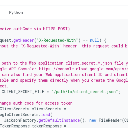
Python
ceive authCode via HTTPS POST)
quest
.
getHeader
(
"X-Requested-With"
)
==
null
)
{
hout the `X-Requested-With` header, this request could b
 path to the Web application client_secret_*.json file 
gle API Console: https://console.cloud.google.com/apis/
 can also find your Web application client ID and client
sole and specify them directly when you create the Goog
ect.
CLIENT_SECRET_FILE
=
"/path/to/client_secret.json"
;
hange auth code for access token
ClientSecrets
clientSecrets
=
ogleClientSecrets
.
load
(
JacksonFactory
.
getDefaultInstance
(),
new
FileReader
(
C
TokenResponse
tokenResponse
=