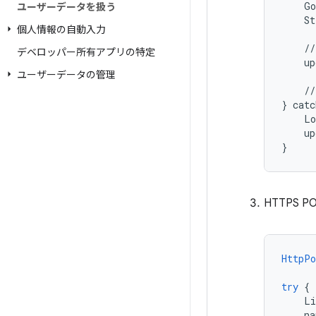
    Go
ユーザーデータを扱う
    St
個人情報の自動入力
    //
デベロッパー所有アプリの特定
    up
ユーザーデータの管理
    //
} catc
    Lo
    up
}
HTTPS
HttpPo
try
{
Li
na