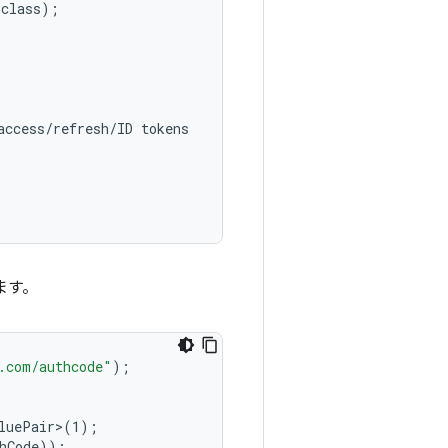
class);

ccess/refresh/ID tokens

ます。
.com/authcode"
);
luePair>(1)
;
hCode))
;