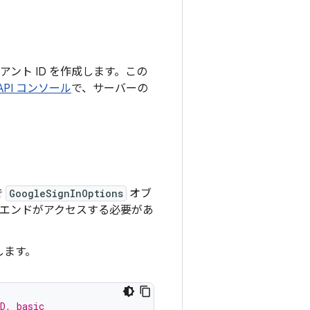
イアント ID を作成します。この
 API コンソール
で、サーバーの
で
GoogleSignInOptions
オブ
ックエンドがアクセスする必要があ
します。
D, basic