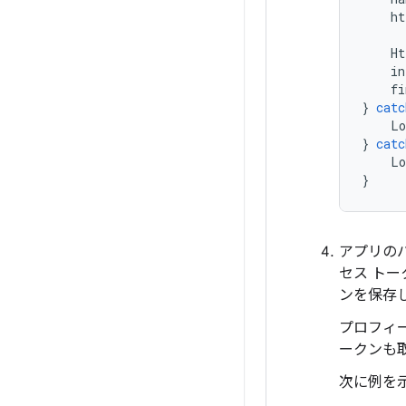
ht
Ht
in
fi
}
catc
Lo
}
catc
Lo
}
アプリの
セス トー
ンを保存
プロフィ
ークンも
次に例を