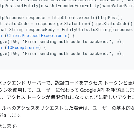
tpPost.setEntity(new
UrlEncodedFormEntity(nameValuePair
tpResponse
response
=
httpClient.execute(httpPost)
;
t
statusCode
=
response.getStatusLine().getStatusCode()
nal
String
responseBody
=
EntityUtils.toString(response
h
(
ClientProtocolException
e
)
{
g.e(TAG,
"Error
sending
auth
code
to
backend.",
e)
;
h
(
IOException
e
)
{
g.e(TAG,
"Error
sending
auth
code
to
backend.",
e)
;
バックエンド サーバーで、認証コードをアクセス トークンと
クンを使用して、ユーザーに代わって Google API を呼び
し、アクセス トークンが期限切れになったときに新しいアクセ
ールへのアクセスをリクエストした場合は、ユーザーの基本的なプ
取得します。
示します。