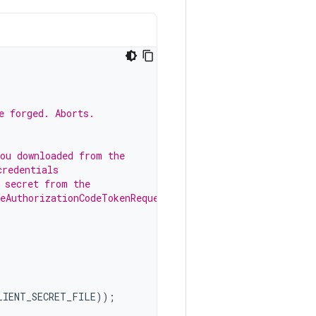
e forged. Aborts.
you downloaded from the
credentials
 secret from the
leAuthorizationCodeTokenRequest
LIENT_SECRET_FILE
));