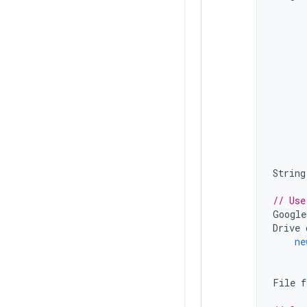
String
// Use
Google
Drive
ne
File
f