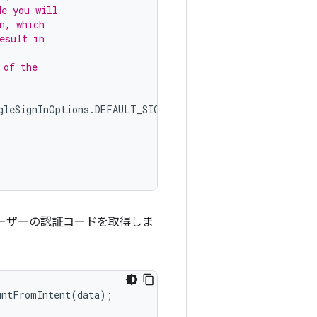
de you will
n, which
esult in
 of the
gleSignInOptions
.
DEFAULT_SIGN_IN
)
ーザーの認証コードを取得しま
ntFromIntent(data);
