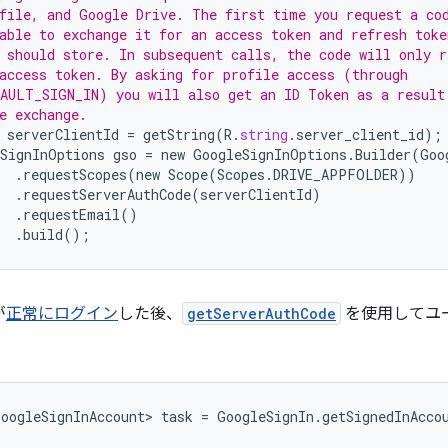
file, and Google Drive. The first time you request a co
able to exchange it for an access token and refresh toke
 should store. In subsequent calls, the code will only r
access token. By asking for profile access (through
AULT_SIGN_IN) you will also get an ID Token as a result
e exchange.
serverClientId
=
getString
(
R
.
string
.
server_client_id
);
SignInOptions
gso
=
new
GoogleSignInOptions
.
Builder
(
Goo
.
requestScopes
(
new
Scope
(
Scopes
.
DRIVE_APPFOLDER
))
.
requestServerAuthCode
(
serverClientId
)
.
requestEmail
()
.
build
();
が
正常にログイン
した後、
getServerAuthCode
を使用してユ
oogleSignInAccount> task = GoogleSignIn.getSignedInAccou