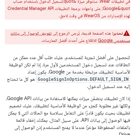
في تطبيقات Wear. ستتوفّر ميزة &quot;تسجيل الدخول باستخدام حساب
Google&quot; على واجهات برمجة التطبيقات Credential Manager API
لهذه الإصدارات من WearOS في وقت لاحق.
تحذير:
هذه الصفحة قديمة، يُرجى الرجوع إلى
تفويض الوصول إلى بيانات
مستخدمي Google
للاطّلاع على أحدث أفضل الممارسات.
للحصول على أفضل تجربة للمستخدم، عليك طلب أقل عدد ممكن من
النطاقات عند تسجيل دخول المستخدمين لأول مرة. إذا لم تكن الوظيفة
الأساسية لتطبيقك مرتبطة بخدمة من Google، يكون إعداد
GoogleSignInOptions.DEFAULT_SIGN_IN
هو كل ما تحتاج
إليه عند تسجيل الدخول.
إذا كان تطبيقك يتضمّن ميزات يمكنها الاستفادة من بيانات Google API،
ولكنّها غير مطلوبة كجزء من الوظيفة الأساسية لتطبيقك، عليك تصميم
تطبيقك بحيث يكون قادرًا على التعامل بسلاسة مع الحالات التي لا يمكن
فيها الوصول إلى بيانات API. على سبيل المثال، يمكنك إخفاء قائمة
بالملفات المحفوظة مؤخرًا عندما لا يمنح المستخدم إذن الوصول إلى
Drive.