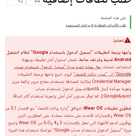
على هذه الصفحة
طلب الأذونات المطلوبة لإجراءات المستخدم
تحذير:
واجهة برمجة التطبيقات "تسجيل الدخول باستخدام Google" لنظام التشغيل
Android قديمة ولم تعُد متاحة.
لضمان استمرار أمان تطبيقك وسهولة
استخدامه، ننصحك
بنقل عملية تنفيذ ميزة "تسجيل الدخول باستخدام حساب
Google" إلى "مدير بيانات الاعتماد"
اليوم. تتيح واجهة برمجة التطبيقات
Credential Manager إمكانية المصادقة باستخدام مفتاح مرور وكلمة مرور
وهوية موحّدة (مثل &quot;تسجيل الدخول باستخدام حساب
Google&quot;)، كما توفّر مستوى أمان أعلى وتجربة استخدام أكثر اتساقًا.
لمطوّري تطبيقات Wear OS:
تتوافق "إدارة بيانات الاعتماد" مع الإصدار 5.1 من
Wear OS والإصدارات الأحدث على ساعات محدّدة. على المطوّرين الذين
يوفّرون الدعم للأجهزة التي تعمل بالإصدارات 3 و4 و5.0 من Wear OS وتتيح
ميزة "تسجيل الدخول باستخدام حساب Google" مواصلة استخدام هذه الميزة