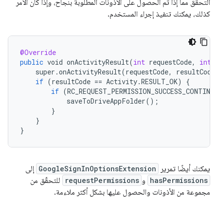
التحقّق مما إذا تم الحصول على الأذونات المطلوبة بنجاح، وإذا كان الأمر
كذلك، يمكنك تنفيذ إجراء المستخدم.
@Override
public
void
onActivityResult
(
int
requestCode
,
int
super
.
onActivityResult
(
requestCode
,
resultCode
if
(
resultCode
==
Activity
.
RESULT_OK
)
{
if
(
RC_REQUEST_PERMISSION_SUCCESS_CONTINU
saveToDriveAppFolder
();
}
}
}
يمكنك أيضًا تمرير
GoogleSignInOptionsExtension
إلى
hasPermissions
و
requestPermissions
للتحقّق من
مجموعة من الأذونات والحصول عليها بشكل أكثر ملاءمة.