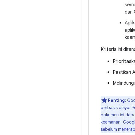
semu
dan 
Apli
apli
keam
Kriteria ini dira
Prioritas
Pastikan A
Melindung
Penting:
Goog
berbasis biaya. P
dokumen ini dapa
keamanan, Googl
sebelum menerap