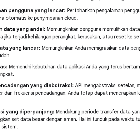
an pengguna yang lancar:
Pertahankan pengalaman pengg
ra otomatis ke penyimpanan cloud.
n data yang andal:
Memungkinkan pengguna memulihkan data a
 jika terjadi kehilangan perangkat, kerusakan, atau reset ke set
ata yang lancar:
Memungkinkan Anda memigrasikan data peng
udah.
tas:
Memenuhi kebutuhan data aplikasi Anda yang terus berta
ingkat.
encadangan yang diabstraksi:
API mengabstraksi setelan, m
er dan frekuensi pencadangan. Anda tetap dapat menerapkan kont
esi yang diperpanjang:
Mendukung periode transfer data yang
kan set data besar dengan aman. Hal ini tunduk pada waktu tun
 sistem.