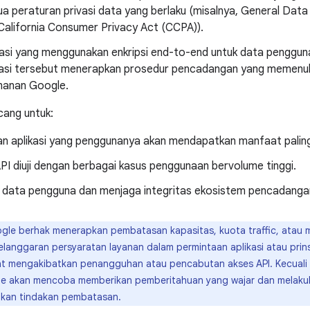
a peraturan privasi data yang berlaku (misalnya, General Dat
California Consumer Privacy Act (CCPA)).
kasi yang menggunakan enkripsi end-to-end untuk data penggu
kasi tersebut menerapkan prosedur pencadangan yang memenuhi
anan Google.
ncang untuk:
kan aplikasi yang penggunanya akan mendapatkan manfaat paling
PI diuji dengan berbagai kasus penggunaan bervolume tinggi.
i data pengguna dan menjaga integritas ekosistem pencadanga
le berhak menerapkan pembatasan kapasitas, kuota traffic, atau me
elanggaran persyaratan layanan dalam permintaan aplikasi atau prins
t mengakibatkan penangguhan atau pencabutan akses API. Kecuali d
e akan mencoba memberikan pemberitahuan yang wajar dan melakuka
kan tindakan pembatasan.