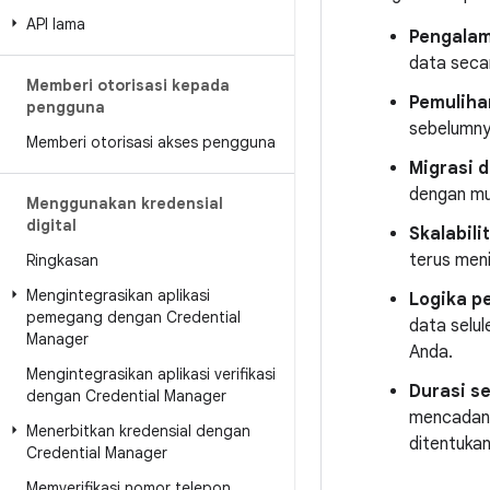
API lama
Pengalam
data seca
Memberi otorisasi kepada
Pemuliha
pengguna
sebelumnya
Memberi otorisasi akses pengguna
Migrasi d
dengan m
Menggunakan kredensial
digital
Skalabili
terus men
Ringkasan
Mengintegrasikan aplikasi
Logika p
pemegang dengan Credential
data selul
Manager
Anda.
Mengintegrasikan aplikasi verifikasi
Durasi s
dengan Credential Manager
mencadang
Menerbitkan kredensial dengan
ditentukan
Credential Manager
Memverifikasi nomor telepon