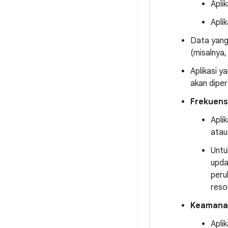
Apli
Apli
Data yang
(misalnya,
Aplikasi y
akan dipe
Frekuens
Apli
atau 
Untu
upda
peru
reso
Keamanan
Apli