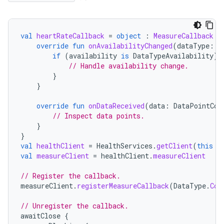
val
heartRateCallback
=
object
:
MeasureCallback
{
override
fun
onAvailabilityChanged
(
dataType
:
D
if
(
availability
is
DataTypeAvailability
)
// Handle availability change.
}
}
override
fun
onDataReceived
(
data
:
DataPointCon
// Inspect data points.
}
}
val
healthClient
=
HealthServices
.
getClient
(
this
/
val
measureClient
=
healthClient
.
measureClient
// Register the callback.
measureClient
.
registerMeasureCallback
(
DataType
.
Com
// Unregister the callback.
awaitClose
{