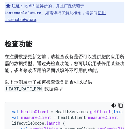
注意
：此 API 是异步的，并且广泛依赖于
。如需详细了解此概念，请参阅
使用
ListenableFuture
ListenableFuture
。
检查功能
在注册数据更新之前，请检查设备是否可以提供您的应用所
需的数据类型。通过先检查功能，您可以启用或停用某些功
能，或者修改应用的界面以填补不可用的功能。
以下示例展示了如何检查设备是否可以提供
HEART_RATE_BPM
数据类型：
val
healthClient
=
HealthServices
.
getClient
(
this
/
val
measureClient
=
healthClient
.
measureClient
lifecycleScope
.
launch
{
val
capabilities
=
measureClient
.
getCapabiliti