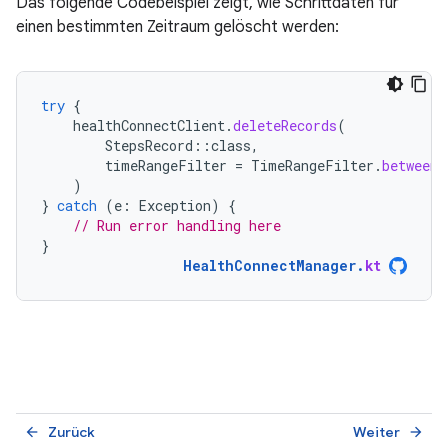
Das folgende Codebeispiel zeigt, wie Schrittdaten für
einen bestimmten Zeitraum gelöscht werden:
try
{
healthConnectClient
.
deleteRecords
(
StepsRecord
::
class
,
timeRangeFilter
=
TimeRangeFilter
.
between
(
)
}
catch
(
e
:
Exception
)
{
// Run error handling here
}
HealthConnectManager
.
kt
Zurück
Weiter
arrow_back
arrow_forward