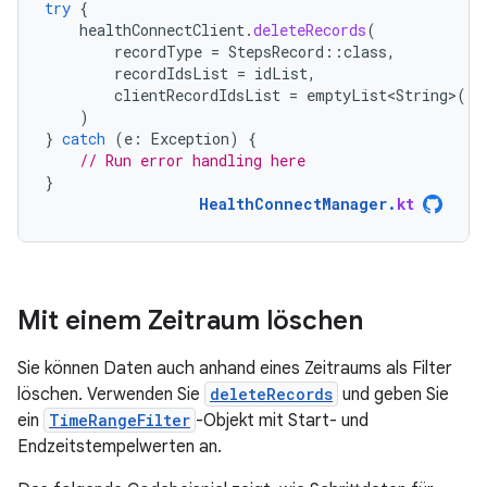
try
{
healthConnectClient
.
deleteRecords
(
recordType
=
StepsRecord
::
class
,
recordIdsList
=
idList
,
clientRecordIdsList
=
emptyList<String>
()
)
}
catch
(
e
:
Exception
)
{
// Run error handling here
}
HealthConnectManager
.
kt
Mit einem Zeitraum löschen
Sie können Daten auch anhand eines Zeitraums als Filter
löschen. Verwenden Sie
deleteRecords
und geben Sie
ein
TimeRangeFilter
-Objekt mit Start- und
Endzeitstempelwerten an.