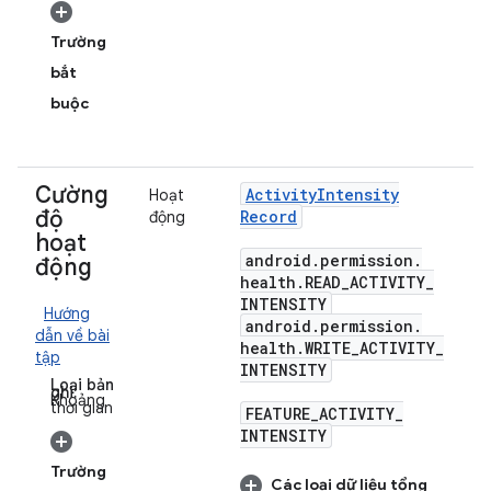
Trường
bắt
buộc
Cường
Activity
Intensity
Hoạt
độ
Record
động
hoạt
android
.
permission
.
động
health
.
READ
_
ACTIVITY
_
INTENSITY
Hướng
android
.
permission
.
dẫn về bài
health
.
WRITE
_
ACTIVITY
_
tập
INTENSITY
Loại bản
ghi:
Khoảng
thời gian
FEATURE
_
ACTIVITY
_
INTENSITY
Trường
Các loại dữ liệu tổng