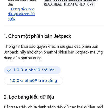
READ
_
HEALTH
_
DATA
_
HISTORY
đây
Hướng dẫn Đọc
dữ liệu cũ hơn 30
ngày
1
.
Chọn một phiên bản Jetpack
Thông tin khai báo quyền khác nhau giữa các phiên bản
Jetpack, hãy nhớ chọn phạm vi phiên bản Jetpack mà ứng
dụng của bạn sử dụng.
1.0.0-alpha10 trở lên
1.0.0-alpha09 trở xuống
2
.
Lọc bảng kiểu dữ liệu
Bảng sau đây chứa danh sách đầy đủ các loại dữ liệu, mỗi