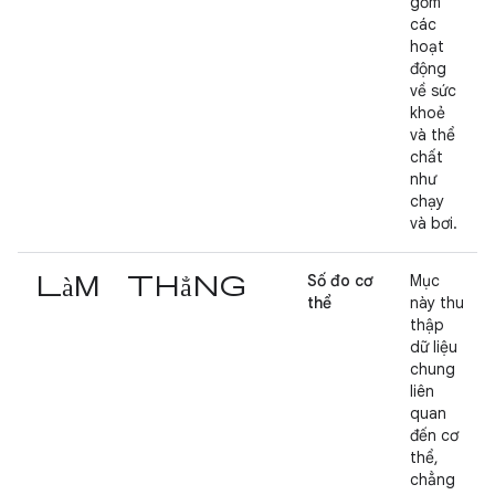
gồm
các
hoạt
động
về sức
khoẻ
và thể
chất
như
chạy
và bơi.
làm thẳng
Số đo cơ
Mục
thể
này thu
thập
dữ liệu
chung
liên
quan
đến cơ
thể,
chẳng