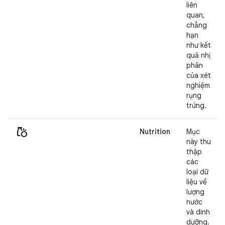
liên
quan,
chẳng
hạn
như kết
quả nhị
phân
của xét
nghiệm
rụng
trứng.
grocery
Nutrition
Mục
này thu
thập
các
loại dữ
liệu về
lượng
nước
và dinh
dưỡng.