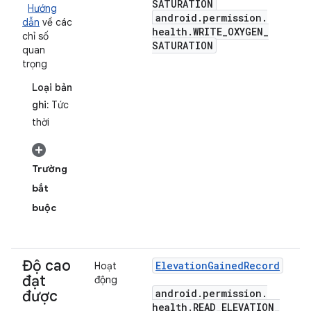
SATURATION
Hướng
android
.
permission
.
dẫn
về các
health
.
WRITE
_
OXYGEN
_
chỉ số
SATURATION
quan
trọng
Loại bản
ghi:
Tức
thời
Trường
bắt
buộc
Độ cao
Elevation
Gained
Record
Hoạt
đạt
động
android
.
permission
.
được
health
.
READ
_
ELEVATION
_