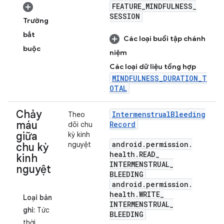
FEATURE
_
MINDFULNESS
_
SESSION
Trường
bắt
Các loại buổi tập chánh
buộc
niệm
Các loại dữ liệu tổng hợp
MINDFULNESS_DURATION_T
OTAL
Chảy
Intermenstrual
Bleeding
Theo
máu
Record
dõi chu
giữa
kỳ kinh
android
.
permission
.
nguyệt
chu kỳ
health
.
READ
_
kinh
INTERMENSTRUAL
_
nguyệt
BLEEDING
android
.
permission
.
health
.
WRITE
_
Loại bản
INTERMENSTRUAL
_
ghi:
Tức
BLEEDING
thời