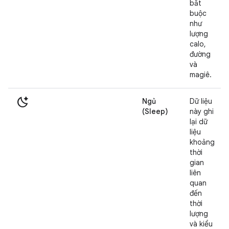
bắt
buộc
như
lượng
calo,
đường
và
magiê.
sleep_auto
Ngủ
Dữ liệu
(Sleep)
này ghi
lại dữ
liệu
khoảng
thời
gian
liên
quan
đến
thời
lượng
và kiểu