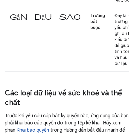
Mét, Số l
gắn dấu sao
Trường
Đây là nh
bắt
trường th
buộc
yếu phải 
ghi dữ liệ
kiểu dữ li
để giúp du
tính toàn
và hữu íc
dữ liệu.
Các loại dữ liệu về sức khoẻ và thể
chất
Trước khi yêu cầu cấp bất kỳ quyền nào, ứng dụng của bạn
phải khai báo các quyền đó trong tệp kê khai. Hãy xem
phần
Khai báo quyền
trong Hướng dẫn bắt đầu nhanh để