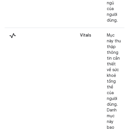
ngủ
của
người
dùng.
vital_signs
Vitals
Mục
này thu
thập
thông
tin cần
thiết
về sức
khoẻ
tổng
thể
của
người
dùng.
Danh
mục
này
bao