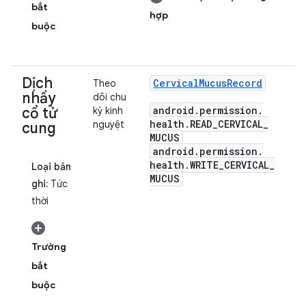
bắt
hợp
buộc
Dịch
Cervical
Mucus
Record
Theo
nhầy
dõi chu
android
.
permission
.
cổ tử
kỳ kinh
health
.
READ
_
CERVICAL
_
nguyệt
cung
MUCUS
android
.
permission
.
health
.
WRITE
_
CERVICAL
_
Loại bản
MUCUS
ghi:
Tức
thời
Trường
bắt
buộc