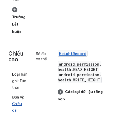
Trường
bắt
buộc
Chiều
Height
Record
Số đo
cao
cơ thể
android
.
permission
.
health
.
READ
_
HEIGHT
Loại bản
android
.
permission
.
health
.
WRITE
_
HEIGHT
ghi:
Tức
thời
Các loại dữ liệu tổng
Đơn vị:
hợp
Chiều
dài