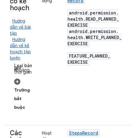
có kế
Record
động
hoạch
android
.
permission
.
health
.
READ
_
PLANNED
_
Hướng
EXERCISE
dẫn về bài
android
.
permission
.
tập
health
.
WRITE
_
PLANNED
_
Hướng
EXERCISE
dẫn về kế
hoạch tập
FEATURE
_
PLANNED
_
luyện
EXERCISE
Loại bản
ghi:
Khoảng
thời gian
Trường
bắt
buộc
Các
Steps
Record
Hoạt