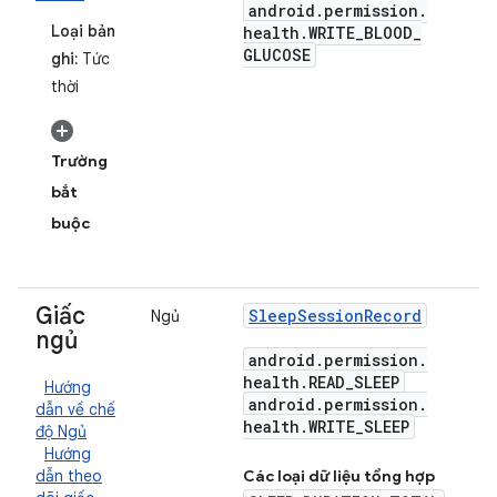
android
.
permission
.
Loại bản
health
.
WRITE
_
BLOOD
_
GLUCOSE
ghi:
Tức
thời
Trường
bắt
buộc
Giấc
Sleep
Session
Record
Ngủ
ngủ
android
.
permission
.
health
.
READ
_
SLEEP
Hướng
android
.
permission
.
dẫn về chế
health
.
WRITE
_
SLEEP
độ Ngủ
Hướng
dẫn theo
Các loại dữ liệu tổng hợp