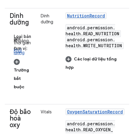
Dinh
Nutrition
Record
Dinh
dưỡng
dưỡng
android
.
permission
.
health
.
READ
_
NUTRITION
Loại bản
ghi:
android
.
permission
.
Khoảng
thời gian
health
.
WRITE
_
NUTRITION
Đơn vị:
Khối
lượng
Các loại dữ liệu tổng
hợp
Trường
bắt
buộc
Độ bão
Oxygen
Saturation
Record
Vitals
hoà
android
.
permission
.
oxy
health
.
READ
_
OXYGEN
_