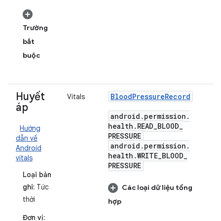
Trường
bắt
buộc
Huyết
Blood
Pressure
Record
Vitals
áp
android
.
permission
.
health
.
READ
_
BLOOD
_
Hướng
PRESSURE
dẫn về
android
.
permission
.
Android
health
.
WRITE
_
BLOOD
_
vitals
PRESSURE
Loại bản
ghi:
Tức
Các loại dữ liệu tổng
thời
hợp
Đơn vị: