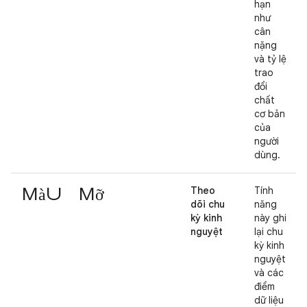
hạn
như
cân
nặng
và tỷ lệ
trao
đổi
chất
cơ bản
của
người
dùng.
màu mỡ
Theo
Tính
dõi chu
năng
kỳ kinh
này ghi
nguyệt
lại chu
kỳ kinh
nguyệt
và các
điểm
dữ liệu