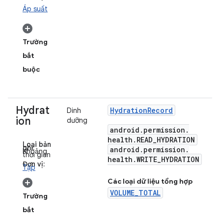
Áp suất
Trường
bắt
buộc
Hydrat
Hydration
Record
Dinh
ion
dưỡng
android
.
permission
.
health
.
READ
_
HYDRATION
Loại bản
ghi:
android
.
permission
.
Khoảng
thời gian
health
.
WRITE
_
HYDRATION
Đơn vị:
Tập
Các loại dữ liệu tổng hợp
VOLUME_TOTAL
Trường
bắt