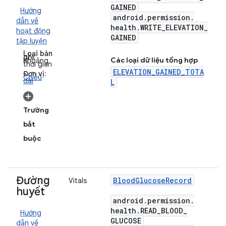
GAINED
Hướng
android
.
permission
.
dẫn về
health
.
WRITE
_
ELEVATION
_
hoạt động
GAINED
tập luyện
Loại bản
ghi:
Các loại dữ liệu tổng hợp
Khoảng
thời gian
ELEVATION_GAINED_TOTA
Đơn vị:
Chiều
dài
L
Trường
bắt
buộc
Đường
Blood
Glucose
Record
Vitals
huyết
android
.
permission
.
health
.
READ
_
BLOOD
_
Hướng
GLUCOSE
dẫn về