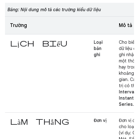
Bảng: Nội dung mô tả các trường kiểu dữ liệu
Trường
Mô tả
lịch biểu
Loại
Cho biết l
bản
dữ liệu đ
ghi
ghi nhận t
một thời 
hay trong
khoảng th
gian. Các
trị có thể 
Interval
,
Instanta
Series
.
làm thẳng
Đơn vị
Đơn vị đo
cho loại d
(ví dụ: Ca