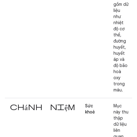
gồm dữ
liệu
như
nhiệt
độ cơ
thể,
đường
huyết,
huyết
áp và
độ bão
hoà
oxy
trong
máu.
chánh niệm
Sức
Mục
khoẻ
này thu
thập
dữ liệu
liên
quan