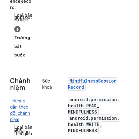
enceReco
rd:
Loại bản
ghi:
Loạt
sự kiện
Trường
bắt
buộc
Chánh
Mindfulness
Session
Sức
niệm
Record
khoẻ
android
.
permission
.
Hướng
health
.
READ
_
dẫn theo
MINDFULNESS
dõi chánh
android
.
permission
.
niệm
health
.
WRITE
_
Loại bản
ghi:
MINDFULNESS
Khoảng
thời gian