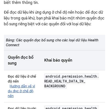
biết thêm thông tin.
Để đọc dữ liệu khi ứng dụng ở chế độ nền hoặc để đọc dữ
liệu trong quá khứ, bạn phải khai báo một nhóm quyền đọc
bổ sung riêng biệt với các quyền đối với loại dữ liệu:
Bảng: Các quyền đọc bổ sung cho các loại dữ liệu Health
Connect
Quyền đọc bổ
Khai báo quyền
sung
android
.
permission
.
health
.
Đọc dữ liệu ở chế
READ
_
HEALTH
_
DATA
_
IN
_
độ nền
BACKGROUND
Hướng dẫn về ví
dụ đọc ở chế độ
nền
android
.
permission
.
health
.
Đọc dữ liệu trước