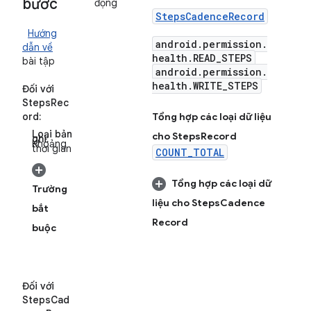
bước
động
Steps
Cadence
Record
Hướng
android
.
permission
.
dẫn về
health
.
READ
_
STEPS
bài tập
android
.
permission
.
health
.
WRITE
_
STEPS
Đối với
StepsRec
ord:
Tổng hợp các loại dữ liệu
Loại bản
cho Steps
Record
ghi:
Khoảng
thời gian
COUNT_TOTAL
Tổng hợp các loại dữ
Trường
liệu cho Steps
Cadence
bắt
Record
buộc
Đối với
StepsCad