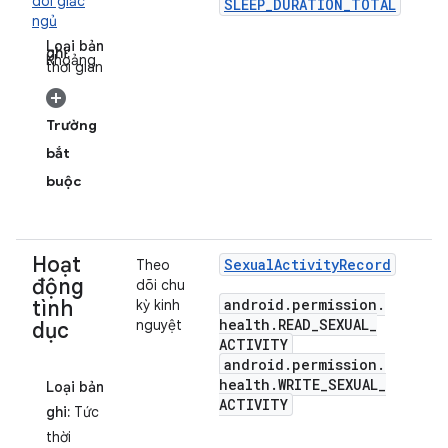
dõi giấc
SLEEP_DURATION_TOTAL
ngủ
Loại bản
ghi:
Khoảng
thời gian
Trường
bắt
buộc
Hoạt
Sexual
Activity
Record
Theo
động
dõi chu
android
.
permission
.
tình
kỳ kinh
health
.
READ
_
SEXUAL
_
nguyệt
dục
ACTIVITY
android
.
permission
.
health
.
WRITE
_
SEXUAL
_
Loại bản
ACTIVITY
ghi:
Tức
thời