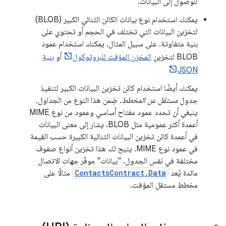
للوصول إلى البيانات.
يمكنك استخدام نوع بيانات الكائن الثنائي الكبير (BLOB)
لتخزين البيانات التي تختلف في الحجم أو تحتوي على
بنية متفاوتة. على سبيل المثال، يمكنك استخدام عمود
BLOB لتخزين
المخزن المؤقت للبروتوكول
أو
بنية
JSON
يمكنك أيضًا استخدام كائن تخزين البيانات الكبير لتنفيذ
جدول
مستقل عن المخطط
. ضِمن هذا النوع من الجداول،
ينبغي أن تحدد عمود مفتاح أساسي وعمود من نوع MIME
أعمدة أكثر عمومية مثل BLOB. يشار إلى معنى البيانات
في أعمدة كائن تخزين البيانات الثنائية الكبيرة حسب القيمة
في عمود نوع MIME. يتيح لك هذا تخزين أنواع صفوف
مختلفة في نفس الجدول. "بيانات" موفّر جهات الاتصال
مائدة يُعد
ContactsContract.Data
مثالًا على
مخطط مستقل المؤقت.