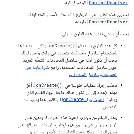
ContentResolver
الوصول إليه.
تحتوي هذه الطرق على التوقيع ذاته مثل الأسماء المتطابقة.
ContentResolver
طريقة
يجب أن يراعي تنفيذ هذه الطرق ما يلي:
كل هذه الطرق باستثناء
onCreate()
يمكن استدعاؤها
باستخدام سلاسل محادثات متعددة في وقت واحد، لذلك
يجب أن تكون آمنة في سلاسل المحادثات. للتعلّم المزيد
حول سلاسل المحادثات المتعددة، راجع
نظرة عامة على
العمليات وسلاسل المحادثات
تجنَّب إجراء عمليات طويلة في
onCreate()
. أجِّل
مهام الإعداد إلى أن تكون هناك حاجة إليها. القسم الذي
يتناول
تنفيذ إجراء onCreate()
يناقش هذا بمزيد من
التفصيل.
وعلى الرغم من وجوب تنفيذ هذه الطرق، لا يتعين على
الرمز إجراء أي شيء سوى لإرجاع نوع البيانات المتوقع. على
سبيل المثال، يمكنك منع التطبيقات الأخرى من إدراج