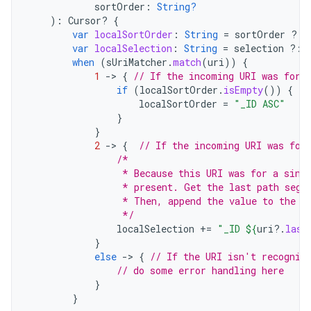
sortOrder
:
String?
):
Cursor? 
{
var
localSortOrder
:
String
=
sortOrder
?:
var
localSelection
:
String
=
selection
?:
when
(
sUriMatcher
.
match
(
uri
))
{
1
-
>
{
// If the incoming URI was for 
if
(
localSortOrder
.
isEmpty
())
{
localSortOrder
=
"_ID ASC"
}
}
2
-
>
{
// If the incoming URI was for
/*
                 * Because this URI was for a sing
                 * present. Get the last path segm
                 * Then, append the value to the W
                 */
localSelection
+=
"_ID 
${
uri
?.
last
}
else
-
>
{
// If the URI isn't recogniz
// do some error handling here
}
}