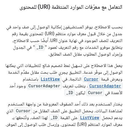
التعامل مع معرّفات الموارد المنتظمة (URI) للمحتوى
بحسب الاصطلاح، يوفر المستضيفون إمكانية الوصول إلى صف واحد في
جدول من خلال قبول معرف موارد منتظم (URI) للمحتوى بقيمة رقم
التعريف للصف الموجود في نهاية عنوان URI. أيضًا حسب الاصطلاح،
يتطابق موفرو الخدمات مع رقم التعريف لعمود "
_ID
" في الجدول
وإجراء الوصول المطلوب مقابل الصف المطابق.
يعمل هذا الاصطلاح على تسهيل نمط تصميم شائع للتطبيقات التي يمكنها
الوصول إلى موفّر خدمة. التطبيق يجري طلب بحث مقابل مقدِّم الخدمة
ويعرض قيمة
Cursor
الناتجة. في
ListView
باستخدام
CursorAdapter
. يتطلب تعريف
CursorAdapter
وجود أحد
الأعمدة في
Cursor
ليكون
_ID
يختار المستخدم بعد ذلك أحد الصفوف المعروضة من واجهة المستخدم
لمشاهدة البيانات. يحصل التطبيق على الصف المقابل من
Cursor
الذي
يدعم تحصل
ListView
على القيمة
_ID
لهذا الصف، وتُلحقها بـ
معرف الموارد المنتظم (URI) للمحتوى، وإرسال طلب الوصول إلى الموفر.