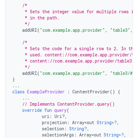
/*
     * Sets the integer value for multiple rows in
     * in the path.
     */
addURI
(
"com.example.app.provider"
,
"table3"
,
1
/*
     * Sets the code for a single row to 2. In thi
     * used. content://com.example.app.provider/ta
     * content://com.example.app.provider/table3 d
     */
addURI
(
"com.example.app.provider"
,
"table3/#"
,
}
...
class
ExampleProvider
:
ContentProvider
()
{
...
// Implements ContentProvider.query()
override
fun
query
(
uri
:
Uri?,
projection
:
Array<out
String>?
,
selection
:
String?
,
selectionArgs
:
Array<out
String>?
,