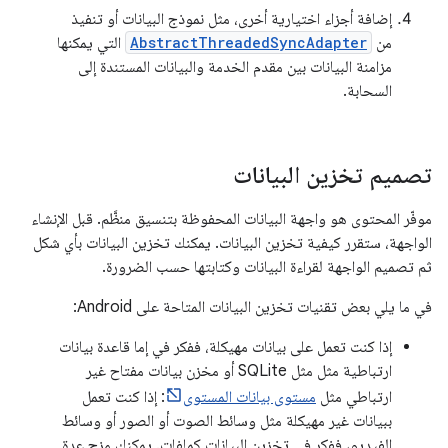
إضافة أجزاء اختيارية أخرى، مثل نموذج البيانات أو تنفيذ
من
AbstractThreadedSyncAdapter
التي يمكنها
مزامنة البيانات بين مقدم الخدمة والبيانات المستندة إلى
السحابة.
تصميم تخزين البيانات
موفّر المحتوى هو واجهة البيانات المحفوظة بتنسيق منظَّم. قبل الإنشاء
الواجهة، ستقرر كيفية تخزين البيانات. يمكنك تخزين البيانات بأي شكل
ثم تصميم الواجهة لقراءة البيانات وكتابتها حسب الضرورة.
في ما يلي بعض تقنيات تخزين البيانات المتاحة على Android:
إذا كنت تعمل على بيانات مهيكلة، ففكر في إما قاعدة بيانات
ارتباطية مثل مثل SQLite أو مخزن بيانات مفتاح غير
ارتباطي مثل
مستوى بيانات المستوى
: إذا كنت تعمل
ببيانات غير مهيكلة مثل وسائط الصوت أو الصور أو وسائط
الفيديو، ففكر في تخزين البيانات كملفات. يمكنك مزج عدة