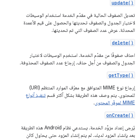
update()
تعديل الصفوف الحالية في مقدّم الخدمة استخدام الوسيطات
لاختيار الجدول والصفوف تحديثها والحصول على قيم الأعمدة
المحدثة. عرض عدد الصفوف التي تم تحديثها.
delete()
احذف صفوفًا من مقدّم الخدمة. استخدِم الوسيطات لاختيار
الجدول والصفوف من أجل حذف. إرجاع عدد الصفوف المحذوفة.
getType()
إرجاع نوع MIME المتوافق مع معرّف الموارد المنتظم (URI)
للمحتوى. يتم وصف هذه الطريقة بشكل أكثر قسم
تنفيذ أنواع
MIME لموفّر المحتوى
.
onCreate()
يُرجى إعداد مزوِّد الخدمة. يستدعي نظام Android هذه الطريقة
بعد بإنشاء المزود لديك. لم يتم إنشاء المزود حتى يحاول كائن