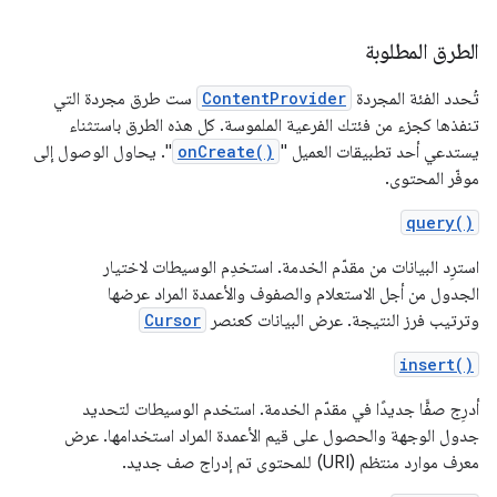
الطرق المطلوبة
تُحدد الفئة المجردة
ContentProvider
ست طرق مجردة التي
تنفذها كجزء من فئتك الفرعية الملموسة. كل هذه الطرق باستثناء
يستدعي أحد تطبيقات العميل "
onCreate()
". يحاول الوصول إلى
موفّر المحتوى.
query()
استرِد البيانات من مقدّم الخدمة. استخدِم الوسيطات لاختيار
الجدول من أجل الاستعلام والصفوف والأعمدة المراد عرضها
وترتيب فرز النتيجة. عرض البيانات كعنصر
Cursor
insert()
أدرِج صفًّا جديدًا في مقدّم الخدمة. استخدم الوسيطات لتحديد
جدول الوجهة والحصول على قيم الأعمدة المراد استخدامها. عرض
معرف موارد منتظم (URI) للمحتوى تم إدراج صف جديد.