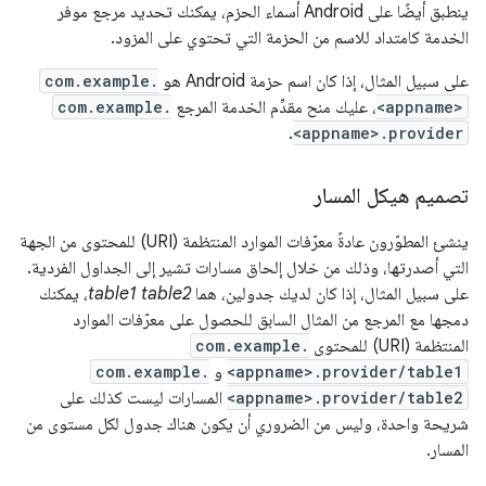
ينطبق أيضًا على Android أسماء الحزم، يمكنك تحديد مرجع موفر
الخدمة كامتداد للاسم من الحزمة التي تحتوي على المزود.
على سبيل المثال، إذا كان اسم حزمة Android هو
com.example.
<appname>
، عليك منح مقدِّم الخدمة المرجع
com.example.
.
<appname>.provider
تصميم هيكل المسار
ينشئ المطوّرون عادةً معرّفات الموارد المنتظمة (URI) للمحتوى من الجهة
التي أصدرتها، وذلك من خلال إلحاق مسارات تشير إلى الجداول الفردية.
على سبيل المثال، إذا كان لديك جدولين، هما
table2
table1
، يمكنك
دمجها مع المرجع من المثال السابق للحصول على معرّفات الموارد
المنتظمة (URI) للمحتوى
com.example.
<appname>.provider/table1
و
com.example.
<appname>.provider/table2
المسارات ليست كذلك على
شريحة واحدة، وليس من الضروري أن يكون هناك جدول لكل مستوى من
المسار.