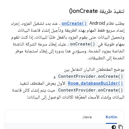
تنفيذ طريقة
Create(
on
)
يطلب نظام Android
onCreate()
. عند بدء تشغيل المزود. إجراء
إعداد سريع فقط المهام بهذه الطريقة وتأجيل إنشاء قاعدة البيانات
وتحميل البيانات حتى يقوم المزود بالفعل طلبًا للبيانات. إذا كنت تقوم
بمهام طويلة في
onCreate()
، عليك إبطاء سرعة الشركة الناشئة
الخاصة بمزود الخدمة. وسيؤدي هذا بدوره إلى إبطاء استجابة موفر
الخدمة إلى التطبيقات.
يوضح المقتطفان التاليان التفاعل بين
ContentProvider.onCreate()
و
Room.databaseBuilder()
الأول يعرض المقتطف تنفيذ
ContentProvider.onCreate()
حيث يتم إنشاء كائن قاعدة
البيانات وإنشاء الأسماء المعرِّفة لكائنات الوصول إلى البيانات:
Java
Kotlin