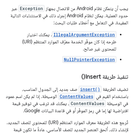
يجب أن يتمكن نظام Android من الاتصال بجهاز
Exception
عبر
حدود العملية. يمكن لنظام Android إجراء ذلك في الاستثناءات التالية
المفيدة. في التعامل مع أخطاء طلبات البحث:
IllegalArgumentException
. يمكنك اختيار
طرحه إذا كان موفّر الخدمة معرّف الموارد المنتظم (URI)
للمحتوى غير صالح.
NullPointerException
تنفيذ طريقة
Insert(
)
تضيف الطريقة
insert()
صف جديد إلى الجدول المناسب،
باستخدام القيم في
ContentValues
الوسيطة. إذا لم يكن اسم عمود
في الوسيطة
ContentValues
، يمكنك قد ترغب في توفير قيمة
افتراضية لها إما في رمز الموفّر أو في قاعدة البيانات Google.
تُرجع هذه الطريقة معرف الموارد المنتظم (URI) للمحتوى للصف الجديد.
لإنشاء ذلك، ألحق العنصر الجديد للصف الأساسي، عادةً ما تكون قيمة