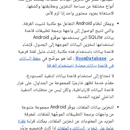
أنواع مختلفة من مساحة التخزين ومطابقتها وكشفها.
الاستعانة بمزود محتوى واحد إذا لزم الأمر.
ويمكن لنظام Android التفاعل مع مكتبة تثبيت الغرفة،
والتي تتيح الوصول إلى واجهة برمجة تطبيقات قاعدة
بيانات SQLite التي يستخدمها موفّرو Android
استخدامها لتخزين البيانات الموجهة إلى الجدول. لإنشاء
قاعدة بيانات باستخدام هذه مكتبة، إنشاء مثيل لفئة فرعية
من
RoomDatabase
، كما هو موضّح في
حفظ البيانات
في قاعدة بيانات محلية باستخدام الغرفة
لا تحتاج إلى استخدام قاعدة بيانات لتنفيذ المستودع.
مقدّم خدمة تظهر خارجيًا كمجموعة من الجداول، على غرار
قاعدة البيانات الارتباطية، ولكن ليس من متطلبات التنفيذ
الداخلي لمزود الخدمة.
لتخزين بيانات الملفات، يوفّر Android مجموعة متنوعة
من واجهات برمجة التطبيقات الموجَّهة للملفات. لمعرفة
المزيد من المعلومات عن تخزين الملفات، يمكنك قراءة
نظرة
عامة على تخزين البيانات والملفات
إذا كنت فتصميم مزوِّد