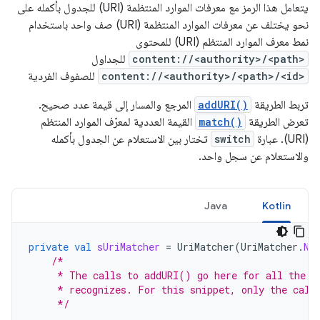
يتعامل هذا الرمز مع معرفات الموارد المنتظمة (URI) للجدول بأكمله على
نحو يختلف عن معرفات الموارد المنتظمة (URI) صف واحد باستخدام
نمط معرف الموارد المنتظم (URI) للمحتوى
content://<authority>/<path>
للجداول
content://<authority>/<path>/<id>
للصفوف الفردية
تربط الطريقة
addURI()
المرجع والمسار إلى قيمة عدد صحيح.
تعرض الطريقة
match()
القيمة العددية لمعرّف الموارد المنتظم
(URI). عبارة
switch
تختار بين الاستعلام عن الجدول بأكمله
والاستعلام عن سجل واحد.
Java
Kotlin
private
val
sUriMatcher
=
UriMatcher
(
UriMatcher
.
NO
/*
     * The calls to addURI() go here for all the c
     * recognizes. For this snippet, only the call
     */