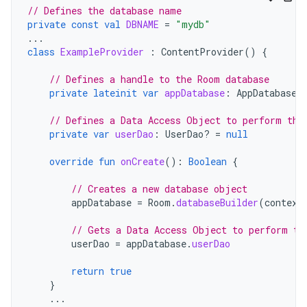
// Defines the database name
private
const
val
DBNAME
=
"mydb"
...
class
ExampleProvider
:
ContentProvider
()
{
// Defines a handle to the Room database
private
lateinit
var
appDatabase
:
AppDatabase
// Defines a Data Access Object to perform the
private
var
userDao
:
UserDao? 
=
null
override
fun
onCreate
():
Boolean
{
// Creates a new database object
appDatabase
=
Room
.
databaseBuilder
(
context
// Gets a Data Access Object to perform th
userDao
=
appDatabase
.
userDao
return
true
}
...