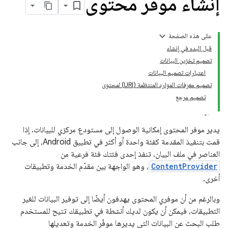
إنشاء موفّر محتوى
على هذه الصفحة
قبل البدء في إنشاء
تصميم تخزين البيانات
اعتبارات تصميم البيانات
تصميم معرفات الموارد المنتظمة (URI) لمحتوى
تصميم مرجع
يدير موفر المحتوى إمكانية الوصول إلى مستودع مركزي للبيانات. إذا
قمت بتنفيذ المقدمة كفئة واحدة أو أكثر في تطبيق Android، إلى جانب
العناصر في ملف البيان. تنفذ إحدى فئتك فئة فرعية من
ContentProvider
، وهو الواجهة بين مقدّم الخدمة وتطبيقات
أخرى.
وبالرغم من أن موفري المحتوى يهدفون أيضًا إلى توفير البيانات للغير
التطبيقات، فيمكن أن يكون لديك أنشطة في تطبيقك تتيح للمستخدم
طلب البحث عن البيانات التي يديرها موفّر الخدمة وتعديلها