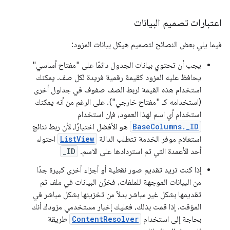
اعتبارات تصميم البيانات
فيما يلي بعض النصائح لتصميم هيكل بيانات المزود:
يجب أن تحتوي بيانات الجدول دائمًا على "مفتاح أساسي"
يحافظ عليه المزود كقيمة رقمية فريدة لكل صف. يمكنك
استخدام هذه القيمة لربط الصف صفوف في جداول أخرى
(استخدامه كـ "مفتاح خارجي"). على الرغم من أنه يمكنك
استخدام أي اسم لهذا العمود، فإن استخدام
BaseColumns._ID
هو الأفضل اختيارًا، لأن ربط نتائج
استعلام موفر الخدمة تتطلب الدالة
ListView
احتواء
أحد الأعمدة التي تم استردادها على الاسم.
_ID
إذا كنت تريد تقديم صور نقطية أو أجزاء أخرى كبيرة جدًا
من البيانات الموجهة للملفات، فخزّن البيانات في ملف ثم
تقديمها بشكل غير مباشر بدلاً من تخزينها بشكل مباشر في
المؤقت. إذا قمت بذلك، فعليك إخبار مستخدمي مزودك أنك
بحاجة إلى استخدام
ContentResolver
طريقة