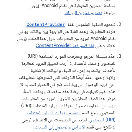
مساحة التخزين المتوفرة في نظام Android، يُرجى
مراجعة
تصميم تخزين البيانات
.
تحديد التنفيذ الملموس لفئة
ContentProvider
طرقه المطلوبة. وهذه الفئة هي الواجهة بين بياناتك وباقي
نظام Android لمزيد من المعلومات حول هذا الصف، يُرجى
الاطّلاع على
نفّذ قسم فئة ContentProvider
.
حدِّد سلسلة المرجع ومعرّفات الموارد المنتظمة (URI)
للمحتوى وأسماء الأعمدة. إذا أردت تطبيق المزود لمعالجة
الأهداف، وتحديد إجراءات النية، والبيانات الإضافية،
والإبلاغ عنها. حدِّد أيضًا الأذونات التي تشترطها للتطبيقات
التي تريد للوصول إلى بياناتك. ضع في الاعتبار تحديد كل
هذه القيم كثوابت في وفئة عقد منفصلة. ويمكنك لاحقًا
عرض هذا الصف للمطوّرين الآخرين. لمزيد من المعلومات،
مزيد من المعلومات حول معرفات الموارد المنتظمة (URI)
للمحتوى، راجع قسم
تصميم معرفات الموارد المنتظمة
(URI) للمحتوى
. لمزيد من المعلومات عن الأهداف، يُرجى
الاطّلاع على قسم
الأغراض والوصول إلى البيانات
.