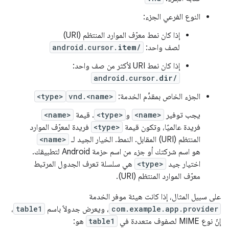
النوع الفرعي الجزء:
إذا كان نمط معرّف الموارد المنتظم (URI)
لصف واحد:
/
item
android.cursor.
إذا كان نمط URI لأكثر من صف واحد:
android.cursor.
dir
/
الجزء الخاص بمقدِّم الخدمة:
vnd.<name>
<type>
يجب توفير
<name>
و
<type>
. قيمة
<name>
فريدة عالميًا، وتكون قيمة
<type>
فريدة لمعرّف الموارد
المنتظم (URI) المقابل. النمط. الخيار الجيد لـ
<name>
هو اسم شركتك أو جزء من اسم حزمة Android لتطبيقك.
اختيار جيد
<type>
هي سلسلة تعرف الجدول المرتبط
معرّف الموارد المنتظم (URI).
على سبيل المثال، إذا كانت هيئة موفر الخدمة
com.example.app.provider
، ويعرض جدولاً باسم
table1
،
إنّ نوع MIME لصفوف متعددة في
table1
هو: