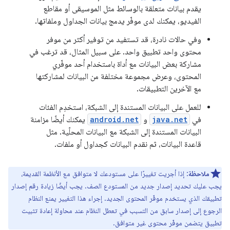
يقدم بيانات متعلقة بالوسائط مثل الموسيقى أو مقاطع
الفيديو، يمكنك لدى موفّر يدمج بيانات الجداول وملفاتها.
وفي حالات نادرة، قد تستفيد من توفير أكثر من موفر
محتوى واحد تطبيق واحد. على سبيل المثال، قد ترغب في
مشاركة بعض البيانات مع أداة باستخدام أحد موفّري
المحتوى، وعرض مجموعة مختلفة من البيانات لمشاركتها
مع الآخرين التطبيقات.
للعمل على البيانات المستندة إلى الشبكة، استخدِم الفئات
في
java.net
و
android.net
يمكنك أيضًا مزامنة
البيانات المستندة إلى الشبكة مع البيانات المحلّية. مثل
قاعدة البيانات، ثم نقدم البيانات كجداول أو ملفات.
ملاحظة
: إذا أجريت تغييرًا على مستودعك لا متوافق مع الأنظمة القديمة،
يجب عليك تحديد إصدار جديد من المستودع الصف. يجب أيضًا زيادة رقم إصدار
تطبيقك الذي يستخدم موفّر المحتوى الجديد. إجراء هذا التغيير يمنع النظام
الرجوع إلى إصدار سابق من التسبب في تعطل النظام عند محاولة إعادة تثبيت
تطبيق يتضمن موفّر محتوى غير متوافق.