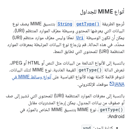
أنواع MIME للجداول
تُرجع الطريقة
getType()
String
بتنسيق MIME يصف نوع
البيانات التي يعرضها المحتوى وسيطة معرّف الموارد المنتظم (URI).
يمكن أن تكون الوسيطة
Uri
نمطًا وليس معرّف موارد منتظم (URI)
محدّد. في هذه الحالة، قم بإرجاع نوع البيانات المرتبطة بمعرفات الموارد
المنتظمة (URI) للمحتوى التي تطابق النمط.
بالنسبة إلى الأنواع الشائعة من البيانات مثل النص أو HTML أو JPEG،
تعرض الدالة
getType()
القيمة العادية. نوع MIME لتلك البيانات.
تتوفر قائمة كاملة بهذه الأنواع القياسية على
أنواع وسائط MIME في
IANA
موقعك الإلكتروني.
بالنسبة إلى معرفات الموارد المنتظمة (URI) للمحتوى التي تشير إلى صف
أو صفوف من بيانات الجدول، يمكن إرجاع المشتريات مقابل
getType()
. نوع MIME بتنسيق MIME الخاص بالمورّد في
Android:
كتابة الجزء:
vnd