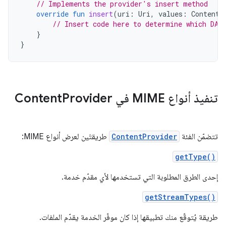
// Implements the provider's insert method
override
fun
insert
(
uri
:
Uri
,
values
:
ContentV
// Insert code here to determine which DAO
}
}
تنفيذ أنواع MIME في Content
Provider
تتضمّن الفئة
ContentProvider
طريقتَين لعرض أنواع MIME:
getType()
إحدى الطرق المطلوبة التي تستخدمها لأي مقدّم خدمة.
getStreamTypes()
طريقة يُتوقّع منك تطبيقها إذا كان موفّر الخدمة يقدّم الملفات.