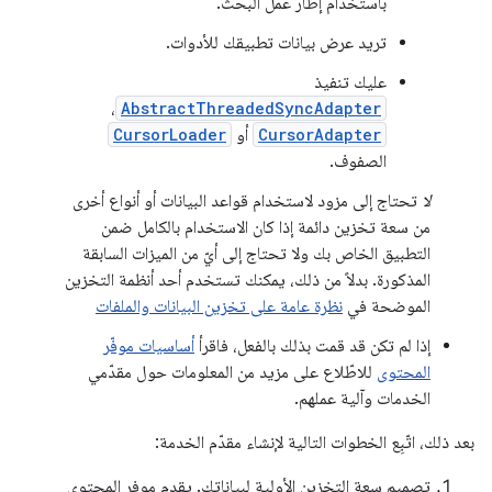
باستخدام إطار عمل البحث.
تريد عرض بيانات تطبيقك للأدوات.
عليك تنفيذ
،
AbstractThreadedSyncAdapter
CursorAdapter
أو
CursorLoader
الصفوف.
لا
تحتاج إلى مزود لاستخدام قواعد البيانات أو أنواع أخرى
من سعة تخزين دائمة إذا كان الاستخدام بالكامل ضمن
التطبيق الخاص بك ولا تحتاج إلى أيّ من الميزات السابقة
المذكورة. بدلاً من ذلك، يمكنك تستخدم أحد أنظمة التخزين
الموضحة في
نظرة عامة على تخزين البيانات والملفات
إذا لم تكن قد قمت بذلك بالفعل، فاقرأ
أساسيات موفّر
المحتوى
للاطّلاع على مزيد من المعلومات حول مقدّمي
الخدمات وآلية عملهم.
بعد ذلك، اتّبِع الخطوات التالية لإنشاء مقدّم الخدمة:
تصميم سعة التخزين الأولية لبياناتك. يقدم موفر المحتوى