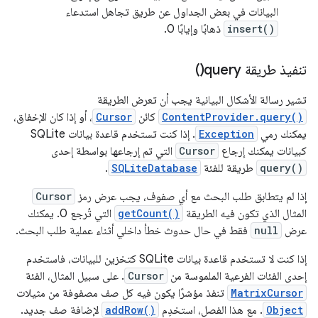
البيانات في بعض الجداول عن طريق تجاهل استدعاء
insert()
ذهابًا وإيابًا 0.
تنفيذ طريقة
query(
)
تشير رسالة الأشكال البيانية يجب أن تعرض الطريقة
ContentProvider.query()
كائن
Cursor
، أو إذا كان الإخفاق،
يمكنك رمي
Exception
. إذا كنت تستخدم قاعدة بيانات SQLite
كبيانات يمكنك إرجاع
Cursor
التي تم إرجاعها بواسطة إحدى
query()
طريقة للفئة
SQLiteDatabase
.
إذا لم يتطابق طلب البحث مع أي صفوف، يجب عرض رمز
Cursor
المثال الذي تكون فيه الطريقة
getCount()
التي تُرجع 0. يمكنك
عرض
null
فقط في حال حدوث خطأ داخلي أثناء عملية طلب البحث.
إذا كنت لا تستخدم قاعدة بيانات SQLite كتخزين للبيانات، فاستخدم
إحدى الفئات الفرعية الملموسة من
Cursor
. على سبيل المثال، الفئة
MatrixCursor
تنفذ مؤشرًا يكون فيه كل صف مصفوفة من مثيلات
Object
. مع هذا الفصل، استخدِم
addRow()
لإضافة صف جديد.