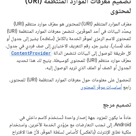
تصميم معرفات الموارد المنتظمة (URI)
لمحتوى
معرّف الموارد المنتظم (URI) للمحتوى
هو معرّف موارد منتظم (URI)
يحدّد البيانات في أحد الموفّرين. تتضمن معرفات الموارد المنتظمة (URI)
للمحتوى الاسم الرمزي لموفّر الخدمة بالكامل (
سلطته
) يشير إلى جدول أو
ملف (
مسار
). يشير جزء رقم التعريف الاختياري إلى صف فردي في جدول.
كل طريقة للوصول إلى البيانات تتضمن الدالة
ContentProvider
معرّف موارد منتظم (URI) للمحتوى كوسيطة. يتيح لك هذا تحديد
الجدول أو الصف أو الملف الذي تريد الوصول إليه.
للحصول على معلومات حول معرفات الموارد المنتظمة (URI) للمحتوى،
راجع
أساسيات موفّر المحتوى
تصميم مرجع
عادةً ما يكون للمزود جهة إصدار واحدة تُستخدَم كاسم داخلي في
Android. إلى تجنب التعارضات مع مزوّدي الخدمة الآخرين، واستخدام
ملكية نطاق الإنترنت (بالعكس) كأساس لسلطة الموفّر. لأنّ هذا الاقتراح