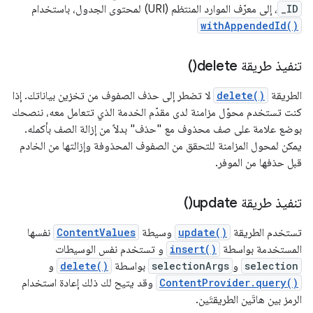
_ID
، إلى معرّف الموارد المنتظم (URI) لمحتوى الجدول، باستخدام
withAppendedId()
تنفيذ طريقة
delete(
)
الطريقة
delete()
لا تضطر إلى حذف الصفوف من تخزين بياناتك. إذا
كنت تستخدم محوّل مزامنة لدى مقدّم الخدمة الذي تتعامل معه، ننصحك
بوضع علامة على صف محذوف مع "حذف" بدلاً من إزالة الصف بأكمله.
يمكن لمحول المزامنة للتحقق من الصفوف المحذوفة وإزالتها من الخادم
قبل حذفها من الموفر.
تنفيذ طريقة
update(
)
تستخدم الطريقة
update()
وسيطة
ContentValues
نفسها
المستخدمة بواسطة
insert()
و تستخدم نفس الوسيطات
selection
و
selectionArgs
بواسطة
delete()
و
ContentProvider.query()
وقد يتيح لك ذلك إعادة استخدام
الرمز بين هاتَين الطريقتَين.