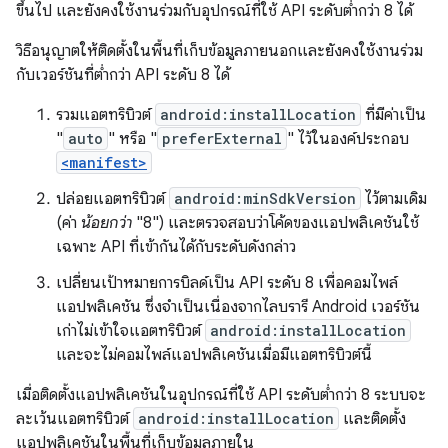
ขึ้นไป และยังคงใช้งานร่วมกับอุปกรณ์ที่ใช้ API ระดับต่ำกว่า 8 ได้
วิธีอนุญาตให้ติดตั้งในพื้นที่เก็บข้อมูลภายนอกและยังคงใช้งานร่วม
กับเวอร์ชันที่ต่ำกว่า API ระดับ 8 ได้
รวมแอตทริบิวต์
android:installLocation
ที่มีค่าเป็น
"
auto
" หรือ "
preferExternal
" ไว้ในองค์ประกอบ
<manifest>
ปล่อยแอตทริบิวต์
android:minSdkVersion
ไว้ตามเดิม
(ค่า
น้อยกว่า
"8") และตรวจสอบว่าโค้ดของแอปพลิเคชันใช้
เฉพาะ API ที่เข้ากันได้กับระดับดังกล่าว
เปลี่ยนเป้าหมายการบิลด์เป็น API ระดับ 8 เพื่อคอมไพล์
แอปพลิเคชัน ซึ่งจำเป็นเนื่องจากไลบรารี Android เวอร์ชัน
เก่าไม่เข้าใจแอตทริบิวต์
android:installLocation
และจะไม่คอมไพล์แอปพลิเคชันเมื่อมีแอตทริบิวต์นี้
เมื่อติดตั้งแอปพลิเคชันในอุปกรณ์ที่ใช้ API ระดับต่ำกว่า 8 ระบบจะ
ละเว้นแอตทริบิวต์
android:installLocation
และติดตั้ง
แอปพลิเคชันในพื้นที่เก็บข้อมูลภายใน