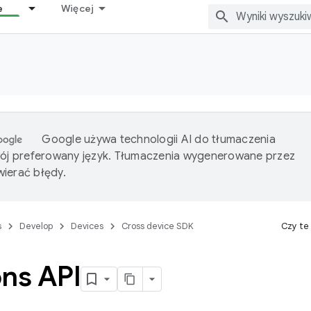
e
Więcej
Google używa technologii AI do tłumaczenia
wój preferowany język. Tłumaczenia wygenerowane przez
ierać błędy.
s
Develop
Devices
Cross device SDK
Czy te
ons API