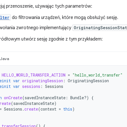
cjuj przenoszenie, używając tych parametrów:
lter
do filtrowania urządzeń, które mogą obsłużyć sesję.
wołania zwrotnego implementujący
OriginatingSessionSta
źródłowym utwórz sesję zgodnie z tym przykładem:
Java
HELLO_WORLD_TRANSFER_ACTION
=
"hello_world_transfer"
einit
var
originatingSession
:
OriginatingSession
einit
var
sessions
:
Sessions
n
onCreate
(
savedInstanceState
:
Bundle?)
{
reate
(
savedInstanceState
)
=
Sessions
.
create
(
context
=
this
)
transferSession
()
{