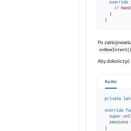
override
// Hand
}
}
Po zainicjowani
onNewIntent(
Aby dokończyć 
Kotlin
private
lat
override
fu
super
.
onC
sessions
}