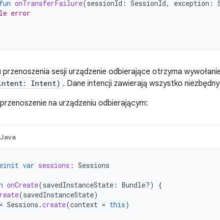
fun
onTransferFailure
(
sessionId
:
SessionId
,
exception
:
le error
u przenoszenia sesji urządzenie odbierające otrzyma wywołan
intent: Intent)
. Dane intencji zawierają wszystko niezbędnyc
przenoszenie na urządzeniu odbierającym:
Java
einit
var
sessions
:
Sessions
n
onCreate
(
savedInstanceState
:
Bundle?)
{
reate
(
savedInstanceState
)
=
Sessions
.
create
(
context
=
this
)