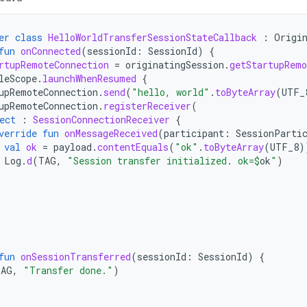
er
class
HelloWorldTransferSessionStateCallback
:
Origi
fun
onConnected
(
sessionId
:
SessionId
)
{
rtupRemoteConnection
=
originatingSession
.
getStartupRemo
leScope
.
launchWhenResumed
{
upRemoteConnection
.
send
(
"hello, world"
.
toByteArray
(
UTF_
upRemoteConnection
.
registerReceiver
(
ect
:
SessionConnectionReceiver
{
verride
fun
onMessageReceived
(
participant
:
SessionParti
val
ok
=
payload
.
contentEquals
(
"ok"
.
toByteArray
(
UTF_8
)
Log
.
d
(
TAG
,
"Session transfer initialized. ok=
$
ok
"
)
fun
onSessionTransferred
(
sessionId
:
SessionId
)
{
TAG
,
"Transfer done."
)