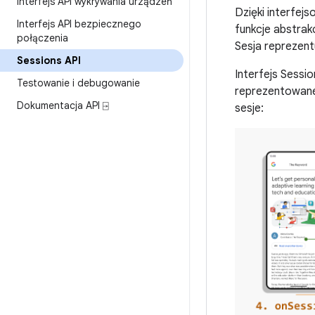
Interfejs API wykrywania urządzeń
Dzięki interfej
Interfejs API bezpiecznego
funkcje abstrak
połączenia
Sesja reprezent
Sessions API
Interfejs Sessi
Testowanie i debugowanie
reprezentowane 
Dokumentacja API ⍈
sesje: