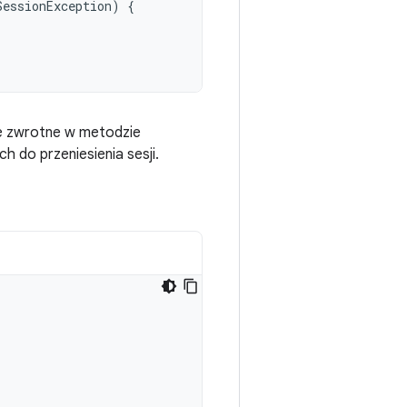
SessionException
)
{
ie zwrotne w metodzie
h do przeniesienia sesji.