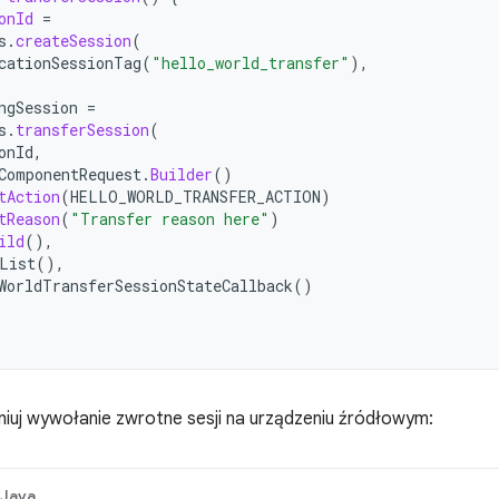
onId
=
s
.
createSession
(
cationSessionTag
(
"hello_world_transfer"
),
ngSession
=
s
.
transferSession
(
onId
,
ComponentRequest
.
Builder
()
tAction
(
HELLO_WORLD_TRANSFER_ACTION
)
tReason
(
"Transfer reason here"
)
ild
(),
List
(),
WorldTransferSessionStateCallback
()
niuj wywołanie zwrotne sesji na urządzeniu źródłowym:
Java