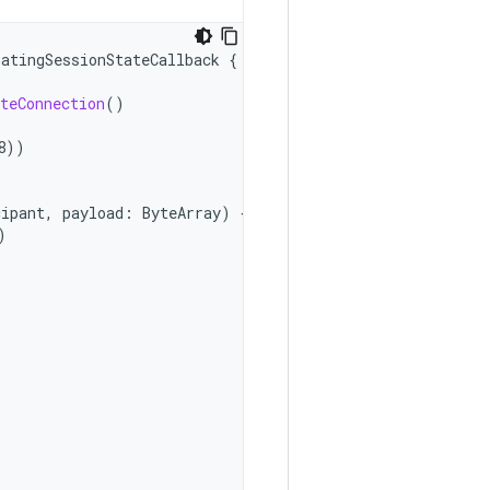
natingSessionStateCallback
{
teConnection
()
8
))
cipant
,
payload
:
ByteArray
)
{
)