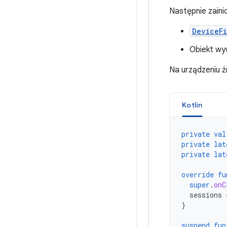
Następnie zaini
DeviceFi
Obiekt wy
Na urządzeniu 
Kotlin
private
val
private
lat
private
lat
override
fu
super
.
onC
sessions
}
suspend
fun