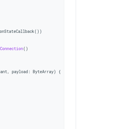
onStateCallback
())
Connection
()
pant
,
payload
:
ByteArray
)
{