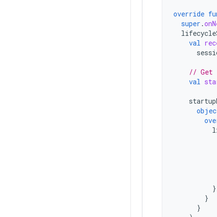
override
fu
super
.
onN
lifecycle
val
rec
sessi
// Get 
val
sta
startup
objec
ove
l
}
}
}