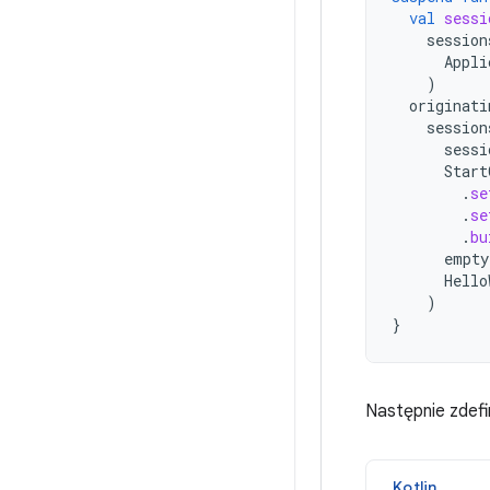
val
sessi
session
Appli
)
originati
session
sessi
Start
.
se
.
se
.
bu
empty
Hello
)
}
Następnie zdefi
Kotlin