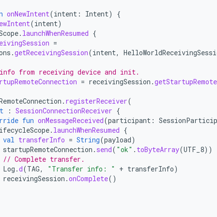
n
onNewIntent
(
intent
:
Intent
)
{
ewIntent
(
intent
)
Scope
.
launchWhenResumed
{
eivingSession
=
ons
.
getReceivingSession
(
intent
,
HelloWorldReceivingSessi
info from receiving device and init.
rtupRemoteConnection
=
receivingSession
.
getStartupRemote
RemoteConnection
.
registerReceiver
(
t
:
SessionConnectionReceiver
{
rride
fun
onMessageReceived
(
participant
:
SessionPartici
ifecycleScope
.
launchWhenResumed
{
val
transferInfo
=
String
(
payload
)
startupRemoteConnection
.
send
(
"ok"
.
toByteArray
(
UTF_8
))
// Complete transfer.
Log
.
d
(
TAG
,
"Transfer info: "
+
transferInfo
)
receivingSession
.
onComplete
()