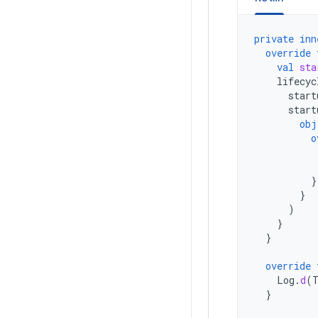
private
inn
override
val
sta
lifecyc
start
start
obj
o
}
}
)
}
}
override
Log
.
d
(
}