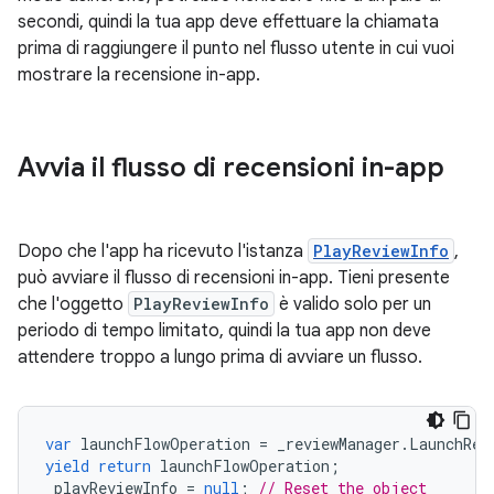
secondi, quindi la tua app deve effettuare la chiamata
prima di raggiungere il punto nel flusso utente in cui vuoi
mostrare la recensione in-app.
Avvia il flusso di recensioni in-app
Dopo che l'app ha ricevuto l'istanza
PlayReviewInfo
,
può avviare il flusso di recensioni in-app. Tieni presente
che l'oggetto
PlayReviewInfo
è valido solo per un
periodo di tempo limitato, quindi la tua app non deve
attendere troppo a lungo prima di avviare un flusso.
var
launchFlowOperation
=
_reviewManager
.
LaunchRev
yield
return
launchFlowOperation
;
_playReviewInfo
=
null
;
// Reset the object