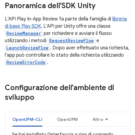
Panoramica dell'SDK Unity
L'API Play In-App Review fa parte della famiglia di
libreria
di base Play SDK
. L'API per Unity offre una classe
ReviewManager
per richiedere e avviare il flusso
utilizzando i metodi
RequestReviewFlow
e
LaunchReviewFlow
. Dopo aver effettuato una richiesta,
l'app può controllare lo stato della richiesta utilizzando
ReviewErrorCode
.
Configurazione dell'ambiente di
sviluppo
OpenUPM-CLI
OpenUPM
Altro
Se hai installato l'interfaccia a riga di comando