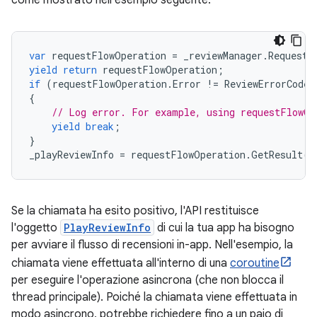
come mostrato nell'esempio seguente:
var
requestFlowOperation
=
_reviewManager
.
RequestR
yield
return
requestFlowOperation
;
if
(
requestFlowOperation
.
Error
!=
ReviewErrorCode
.
{
// Log error. For example, using requestFlowOp
yield
break
;
}
_playReviewInfo
=
requestFlowOperation
.
GetResult
()
Se la chiamata ha esito positivo, l'API restituisce
l'oggetto
PlayReviewInfo
di cui la tua app ha bisogno
per avviare il flusso di recensioni in-app. Nell'esempio, la
chiamata viene effettuata all'interno di una
coroutine
per eseguire l'operazione asincrona (che non blocca il
thread principale). Poiché la chiamata viene effettuata in
modo asincrono, potrebbe richiedere fino a un paio di