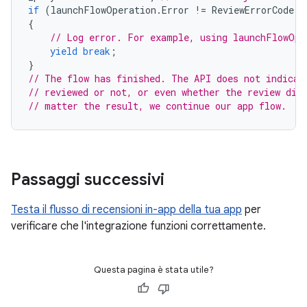
if
(
launchFlowOperation
.
Error
!=
ReviewErrorCode
.
N
{
// Log error. For example, using launchFlowOpe
yield
break
;
}
// The flow has finished. The API does not indicat
// reviewed or not, or even whether the review dia
// matter the result, we continue our app flow.
Passaggi successivi
Testa il flusso di recensioni in-app della tua app
per
verificare che l'integrazione funzioni correttamente.
Questa pagina è stata utile?