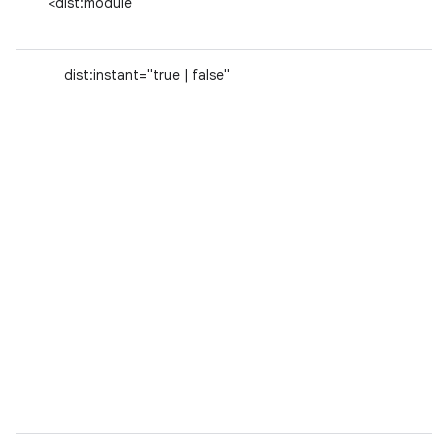
<dist:module
dist:instant="true | false"