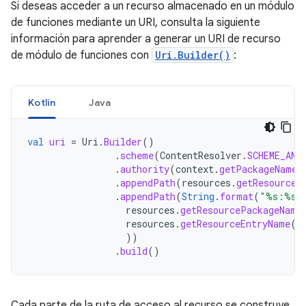
Si deseas acceder a un recurso almacenado en un módulo
de funciones mediante un URI, consulta la siguiente
información para aprender a generar un URI de recurso
de módulo de funciones con
Uri.Builder()
:
Kotlin
Java
val
uri
=
Uri
.
Builder
()
.
scheme
(
ContentResolver
.
SCHEME_AND
.
authority
(
context
.
getPackageName
(
.
appendPath
(
resources
.
getResourceT
.
appendPath
(
String
.
format
(
"%s:%s"
resources
.
getResourcePackageName
resources
.
getResourceEntryName
(
r
))
.
build
()
Cada parte de la ruta de acceso al recurso se construye