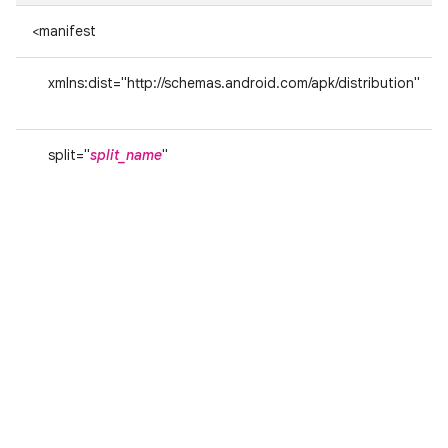
<manifest
xmlns:dist="http://schemas.android.com/apk/distribution"
split="
split_name
"