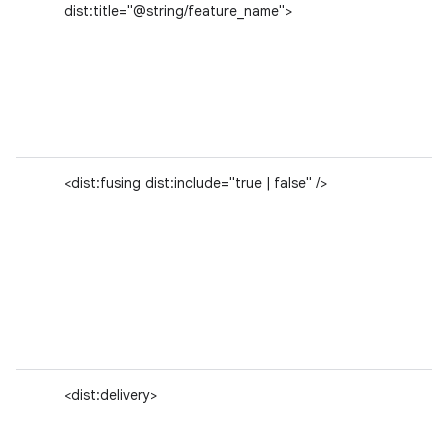
dist:title="@string/feature_name">
<dist:fusing dist:include="true | false" />
<dist:delivery>