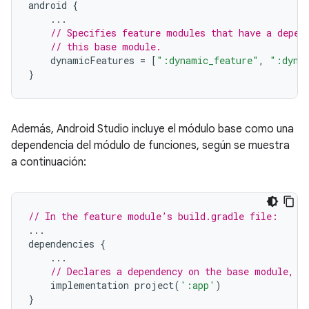
android
{
...
// Specifies feature modules that have a depen
// this base module.
dynamicFeatures
=
[
":dynamic_feature"
,
":dyna
}
Además, Android Studio incluye el módulo base como una
dependencia del módulo de funciones, según se muestra
a continuación:
// In the feature module’s build.gradle file:
...
dependencies
{
...
// Declares a dependency on the base module, '
implementation
project
(
':app'
)
}