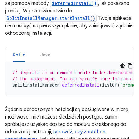
za pomocą metody
deferredInstall()
, jak pokazano
poniżej. W przeciwieństwie do
SplitInstallManager.startInstall()
Twoja aplikacja
nie musi być na pierwszym planie, aby zainicjować żądanie
odroczonej instalacji.
Kotlin
Java
// Requests an on demand module to be downloaded w
// the background. You can specify more than one m
splitInstallManager
.
deferredInstall
(
listOf
(
"promot
Żądania odroczonych instalacji są obsługiwane w miarę
możliwości i nie możesz śledzić ich postępu. Zanim
spróbujesz uzyskać dostęp do modułu określonego do
odroczonej instalacji,
sprawdź, czy został on