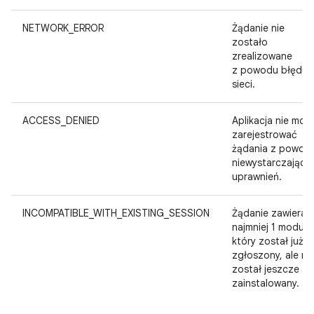
NETWORK_ERROR
Żądanie nie
zostało
zrealizowane
z powodu błędu
sieci.
ACCESS_DENIED
Aplikacja nie moż
zarejestrować
żądania z powod
niewystarczający
uprawnień.
INCOMPATIBLE_WITH_EXISTING_SESSION
Żądanie zawiera 
najmniej 1 moduł,
który został już
zgłoszony, ale ni
został jeszcze
zainstalowany.