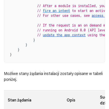
// After a module is installed, you 
// 
fire an intent
 to start an activi
// For other use cases, see 
access c
// If the request is an on demand mo
// running on Android 8.0 (API level
// 
update the app context
 using the 
}
}
}
}
Możliwe stany żądania instalacji zostały opisane w tabeli
poniżej.
Sug
Stan żądania
Opis
dzia