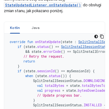
StateUpdatedListener.onStateUpdate()
do obsługi
zmian stanu, jak pokazano poniżej.
Kotlin
Java
override
fun
onStateUpdate
(
state
:
SplitInstallSes
if
(
state
.
status
()
==
SplitInstallSessionStatu
        && 
state
.
errorCode
()
==
SplitInstallErrorC
// Retry the request.
return
}
if
(
state
.
sessionId
()
==
mySessionId
)
{
when
(
state
.
status
())
{
SplitInstallSessionStatus
.
DOWNLOADING
val
totalBytes
=
state
.
totalBytesToD
val
progress
=
state
.
bytesDownloaded
// Update progress bar.
}
SplitInstallSessionStatus
.
INSTALLED
->