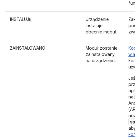
funkcj
INSTALUJĘ
Urządzenie
Zaktu
instaluje
postę
obecnie moduł.
zwykl
ZAINSTALOWANO
Moduł zostanie
Kod d
zainstalowany
w mo
na urządzeniu.
konty
użytk
Jeśli
przez
aplika
natyc
Andro
(API 
nowsz
spl
aby
z
kompo