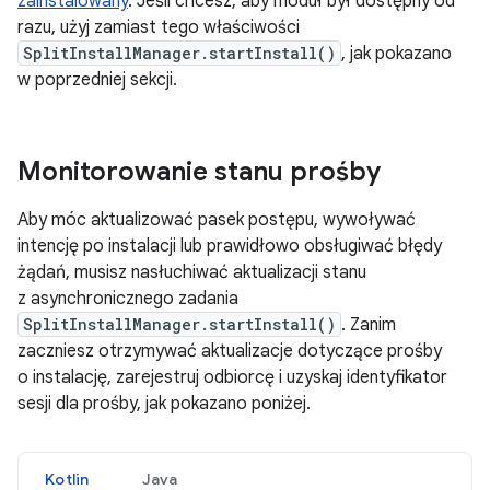
zainstalowany
. Jeśli chcesz, aby moduł był dostępny od
razu, użyj zamiast tego właściwości
SplitInstallManager.startInstall()
, jak pokazano
w poprzedniej sekcji.
Monitorowanie stanu prośby
Aby móc aktualizować pasek postępu, wywoływać
intencję po instalacji lub prawidłowo obsługiwać błędy
żądań, musisz nasłuchiwać aktualizacji stanu
z asynchronicznego zadania
SplitInstallManager.startInstall()
. Zanim
zaczniesz otrzymywać aktualizacje dotyczące prośby
o instalację, zarejestruj odbiorcę i uzyskaj identyfikator
sesji dla prośby, jak pokazano poniżej.
Kotlin
Java