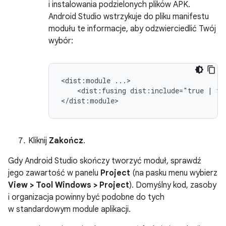
i instalowania podzielonych plików APK.
Android Studio wstrzykuje do pliku manifestu
modułu te informacje, aby odzwierciedlić Twój
wybór:
<dist:module
<dist:fusing
dist:include="true
|
fa
Kliknij
Zakończ
.
Gdy Android Studio skończy tworzyć moduł, sprawdź
jego zawartość w panelu
Project
(na pasku menu wybierz
View > Tool Windows > Project
). Domyślny kod, zasoby
i organizacja powinny być podobne do tych
w standardowym module aplikacji.