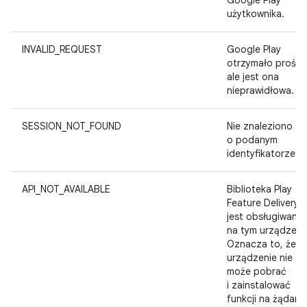
Google Play
użytkownika.
INVALID_REQUEST
Google Play
otrzymało prośbę
ale jest ona
nieprawidłowa.
SESSION_NOT_FOUND
Nie znaleziono ses
o podanym
identyfikatorze.
API_NOT_AVAILABLE
Biblioteka Play
Feature Delivery n
jest obsługiwana
na tym urządzeni
Oznacza to, że
urządzenie nie
może pobrać
i zainstalować
funkcji na żądanie