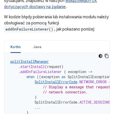
sytuacjami, znajdziesz w naszych
wskazówkach UX
dotyczących dostawy na żądanie
.
W kodzie błędy pobierania lub instalowania modułu należy
obsługiwać za pomocą funkcji
addOnFailureListener()
, jak pokazano poniżej:
Kotlin
Java
splitInstallManager
.
startInstall
(
request
)
.
addOnFailureListener
{
exception
-
when
((
exception
as
SplitInstallException
)
SplitInstallErrorCode
.
NETWORK_ERROR
->
// Display a message that requests
// network connection.
}
SplitInstallErrorCode
.
ACTIVE_SESSIONS_
...
}