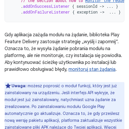
// the section about how to 
Monitor the request
.
addOnSuccessListener
{
sessionId
-
>
...
}
.
addOnFailureListener
{
exception
-
>
...
}
Gdy aplikacja zażąda modułu na żądanie, biblioteka Play
Feature Delivery zastosuje strategię „wyślij i zapomnij”.
Oznacza to, że wysyła żądanie pobrania modułu na
platformę, ale nie monitoruje, czy instalacja się powiodła.
Aby kontynuować ścieżkę użytkownika po instalacji lub
prawidłowo obsługiwać błędy,
monitoruj stan żądania
.
Uwaga:
możesz poprosić o moduł funkcji, który jest już
zainstalowany na urządzeniu. Jeśli interfejs API wykryje, że
moduł jest już zainstalowany, natychmiast uzna żądanie za
zrealizowane. Po zainstalowaniu modułu Google Play
automatycznie go aktualizuje. Oznacza to, że gdy prześlesz
nową wersję pakietu aplikacji, platforma zaktualizuje wszystkie
zainstalowane pliki APK należące do Twojej aplikacji. Więcej