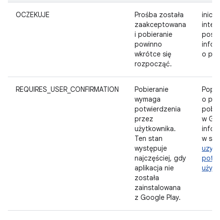
OCZEKUJE
Prośba została
inicj
zaakceptowana
inter
i pobieranie
postę
powinno
infor
wkrótce się
o pob
rozpocząć.
REQUIRES_USER_CONFIRMATION
Pobieranie
Popro
wymaga
o pot
potwierdzenia
pobra
przez
w Goo
użytkownika.
infor
Ten stan
w sek
występuje
uzysk
najczęściej, gdy
potwi
aplikacja nie
użytk
została
zainstalowana
z Google Play.