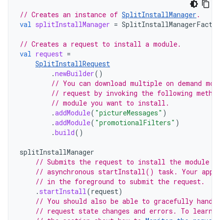
// Creates an instance of 
SplitInstallManager
.
val
splitInstallManager
=
SplitInstallManagerFacto
// Creates a request to install a module.
val
request
=
SplitInstallRequest
.
newBuilder
()
// You can download multiple on demand mod
// request by invoking the following metho
// module you want to install.
.
addModule
(
"pictureMessages"
)
.
addModule
(
"promotionalFilters"
)
.
build
()
splitInstallManager
// Submits the request to install the module t
// asynchronous startInstall() task. Your app 
// in the foreground to submit the request.
.
startInstall
(
request
)
// You should also be able to gracefully handl
// request state changes and errors. To learn 