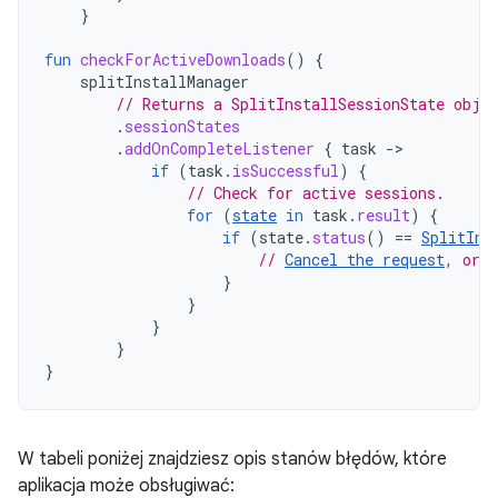
}
fun
checkForActiveDownloads
()
{
splitInstallManager
// Returns a SplitInstallSessionState obje
.
sessionStates
.
addOnCompleteListener
{
task
-
if
(
task
.
isSuccessful
)
{
// Check for active sessions.
for
(
state
in
task
.
result
)
{
if
(
state
.
status
()
==
SplitIns
// 
Cancel the request
, or r
}
}
}
}
}
W tabeli poniżej znajdziesz opis stanów błędów, które
aplikacja może obsługiwać: