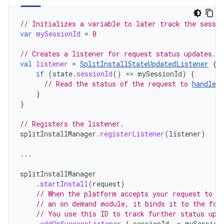
// Initializes a variable to later track the sessio
var
mySessionId
=
0
// Creates a listener for request status updates.
val
listener
=
SplitInstallStateUpdatedListener
{
if
(
state
.
sessionId
()
==
mySessionId
)
{
// Read the status of the request to 
handle t
}
}
// Registers the listener.
splitInstallManager
.
registerListener
(
listener
)
...
splitInstallManager
.
startInstall
(
request
)
// When the platform accepts your request to d
// an on demand module, it binds it to the fol
// You use this ID to track further status upd
.
addOnSuccessListener
{
sessionId
-
>
mySession