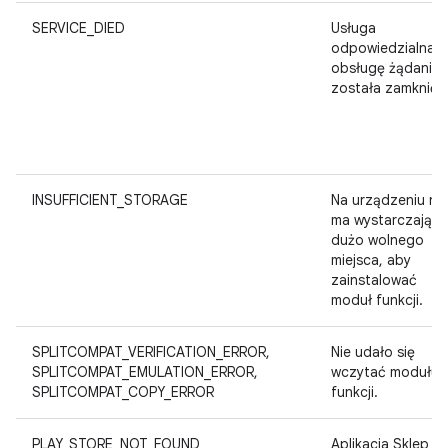
SERVICE_DIED
Usługa
odpowiedzialna z
obsługę żądania
została zamknięt
INSUFFICIENT_STORAGE
Na urządzeniu nie
ma wystarczając
dużo wolnego
miejsca, aby
zainstalować
moduł funkcji.
SPLITCOMPAT_VERIFICATION_ERROR,
Nie udało się
SPLITCOMPAT_EMULATION_ERROR,
wczytać modułu
SPLITCOMPAT_COPY_ERROR
funkcji.
PLAY_STORE_NOT_FOUND
Aplikacja Sklep Pl