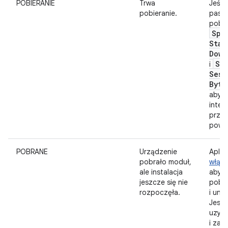
POBIERANIE
Trwa
Jeśli
pobieranie.
pase
pobie
Spl
Stat
Down
Sp
i
Sess
Byte
aby z
inter
przy
powyż
POBRANE
Urządzenie
Aplik
pobrało moduł,
włącz
ale instalacja
aby m
jeszcze się nie
pobr
rozpoczęła.
i uni
Jest 
uzys
i za