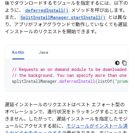
後でダウンロードするモジュールを指定するには、以下の
ように、
deferredInstall()
メソッドを呼び出します。
また、
SplitInstallManager.startInstall()
とは異な
り、アプリがフォアグラウンドで動作していなくても遅延
インストールのリクエストを開始できます。
Kotlin
Java
// Requests an on demand module to be downloaded w
// the background. You can specify more than one m
splitInstallManager
.
deferredInstall
(
listOf
(
"promot
遅延インストールのリクエストはベスト エフォート型の
オペレーションで、進行状況をトラッキングすることはで
きません。したがって、遅延インストールを指定したモジ
ュールにアクセスする前に、
モジュールがインストール済