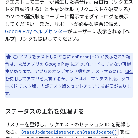
クエストしてエラーが発生した場合は、
再試行
（リクエス
トを再試行する）と
キャンセル
（リクエストを破棄する）
の 2 つの選択肢をユーザーに提示するダイアログを表示
してください。また、サポートが必要な場合に備え、
Google Play ヘルプセンター
がユーザーに表示される [
ヘ
ルプ
] リンクも提供してください。
注:
アプリをテストしたときに
が表示された場
onError(-2)
合は、まだアプリを Google Play にアップロードしていない可能
性があります。アプリのオンデマンド機能をテストするには、
URL
を使用してアプリを共有する
か、または
オープンテスト版、クロ
ーズド テスト版、内部テスト版をセットアップする
必要がありま
す。
ステータスの更新を処理する
リスナーを登録し、リクエストのセッション ID を記録し
たら、
StateUpdatedListener.onStateUpdate()
を使