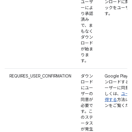
ユーザ
ンロードに関
ーによ
ックをユーザ
り承認
す。
済み
で、ま
もなく
ダウン
ロード
が始ま
りま
す。
REQUIRES_USER_CONFIRMATION
ダウン
Google Pl
ロード
ンロードする
にユー
ーザーに同意を
ザーの
しくは、
ユー
同意が
得する
方法に
必要で
ンをご覧くだ
す。こ
のステ
ータス
が発生