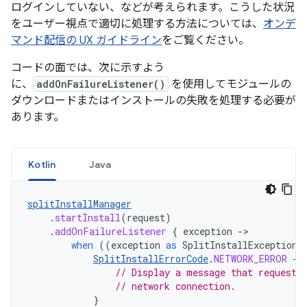
ログインしていない、などが考えられます。こうした状況
をユーザー視点で適切に処理する方法については、
オンデ
マンド配信の UX ガイドライン
をご覧ください。
コードの面では、次に示すよう
に、
addOnFailureListener()
を使用してモジュールの
ダウンロードまたはインストールの失敗を処理する必要が
あります。
Kotlin
Java
splitInstallManager
.
startInstall
(
request
)
.
addOnFailureListener
{
exception
-
when
((
exception
as
SplitInstallException
)
SplitInstallErrorCode
.
NETWORK_ERROR
->
// Display a message that requests
// network connection.
}