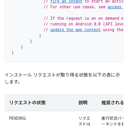
// 
fire an intent
 to start an activi
// For other use cases, see 
access c
// If the request is an on demand mo
// running on Android 8.0 (API level
// 
update the app context
 using the 
}
}
}
}
インストール リクエストが取り得る状態を以下の表に示
します。
リクエストの状態
説明
推奨される
PENDING
リクエ
進行状況バーな
ストは
ーネントを初