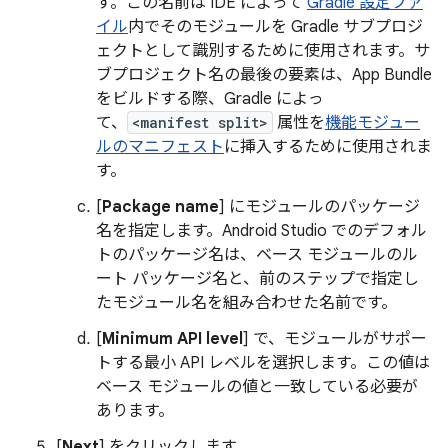
す。この名前は IDE によって
Gradle 設定ファ
イル
内でそのモジュールを Gradle サブプロジ
ェクトとして識別するために使用されます。サ
ブプロジェクト名の最後の要素は、App Bundle
をビルドする際、Gradle によっ
て、
<manifest split>
属性を
機能モジュー
ルのマニフェスト
に挿入するために使用されま
す。
[
Package name
] にモジュールのパッケージ
名を指定します。Android Studio でのデフォル
トのパッケージ名は、ベース モジュールのル
ート パッケージ名と、前のステップで指定し
たモジュール名を組み合わせた名前です。
[
Minimum API level
] で、モジュールがサポー
トする最小 API レベルを選択します。この値は
ベース モジュールの値と一致している必要が
あります。
[
Next
] をクリックします。