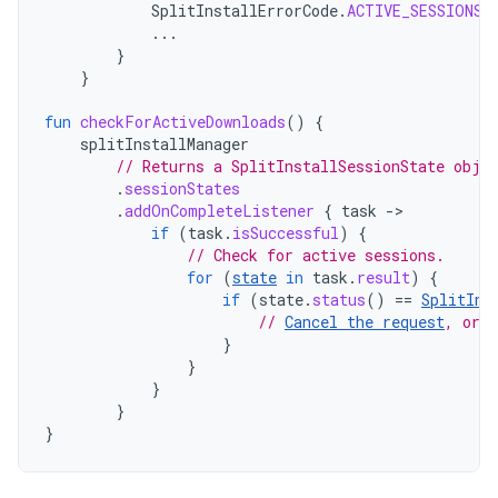
SplitInstallErrorCode
.
ACTIVE_SESSIONS_
...
}
}
fun
checkForActiveDownloads
()
{
splitInstallManager
// Returns a SplitInstallSessionState obje
.
sessionStates
.
addOnCompleteListener
{
task
-
if
(
task
.
isSuccessful
)
{
// Check for active sessions.
for
(
state
in
task
.
result
)
{
if
(
state
.
status
()
==
SplitIns
// 
Cancel the request
, or r
}
}
}
}
}