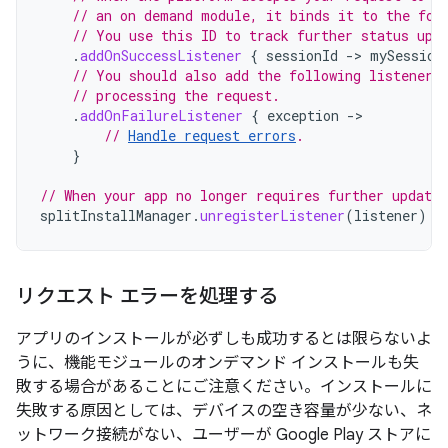
// an on demand module, it binds it to the fol
// You use this ID to track further status upd
.
addOnSuccessListener
{
sessionId
-
>
mySession
// You should also add the following listener 
// processing the request.
.
addOnFailureListener
{
exception
-
// 
Handle request errors
.
}
// When your app no longer requires further updates
splitInstallManager
.
unregisterListener
(
listener
)
リクエスト エラーを処理する
アプリのインストールが必ずしも成功するとは限らないよ
うに、機能モジュールのオンデマンド インストールも失
敗する場合があることにご注意ください。インストールに
失敗する原因としては、デバイスの空き容量が少ない、ネ
ットワーク接続がない、ユーザーが Google Play ストアに