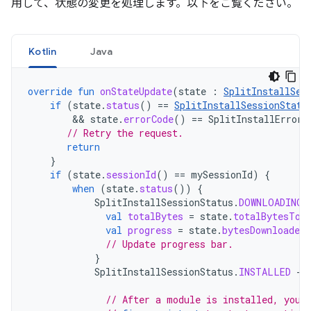
用して、状態の変更を処理します。以下をご覧ください。
Kotlin
Java
override
fun
onStateUpdate
(
state
:
SplitInstallSes
if
(
state
.
status
()
==
SplitInstallSessionStatu
        && 
state
.
errorCode
()
==
SplitInstallErrorC
// Retry the request.
return
}
if
(
state
.
sessionId
()
==
mySessionId
)
{
when
(
state
.
status
())
{
SplitInstallSessionStatus
.
DOWNLOADING
val
totalBytes
=
state
.
totalBytesToD
val
progress
=
state
.
bytesDownloaded
// Update progress bar.
}
SplitInstallSessionStatus
.
INSTALLED
->
// After a module is installed, you 