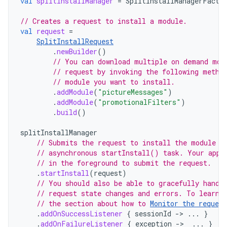
val
splitInstallManager
=
SplitInstallManagerFacto
// Creates a request to install a module.
val
request
=
SplitInstallRequest
.
newBuilder
()
// You can download multiple on demand mod
// request by invoking the following metho
// module you want to install.
.
addModule
(
"pictureMessages"
)
.
addModule
(
"promotionalFilters"
)
.
build
()
splitInstallManager
// Submits the request to install the module t
// asynchronous startInstall() task. Your app 
// in the foreground to submit the request.
.
startInstall
(
request
)
// You should also be able to gracefully handl
// request state changes and errors. To learn 
// the section about how to 
Monitor the request
.
addOnSuccessListener
{
sessionId
-
>
...
}
.
addOnFailureListener
{
exception
-
>
...
}