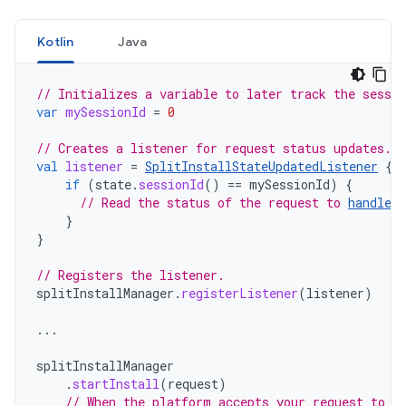
Kotlin
Java
// Initializes a variable to later track the sessio
var
mySessionId
=
0
// Creates a listener for request status updates.
val
listener
=
SplitInstallStateUpdatedListener
{
if
(
state
.
sessionId
()
==
mySessionId
)
{
// Read the status of the request to 
handle t
}
}
// Registers the listener.
splitInstallManager
.
registerListener
(
listener
)
...
splitInstallManager
.
startInstall
(
request
)
// When the platform accepts your request to d