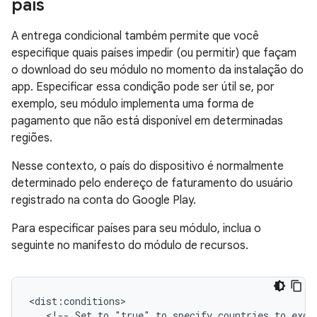
país
A entrega condicional também permite que você
especifique quais países impedir (ou permitir) que façam
o download do seu módulo no momento da instalação do
app. Especificar essa condição pode ser útil se, por
exemplo, seu módulo implementa uma forma de
pagamento que não está disponível em determinadas
regiões.
Nesse contexto, o país do dispositivo é normalmente
determinado pelo endereço de faturamento do usuário
registrado na conta do Google Play.
Para especificar países para seu módulo, inclua o
seguinte no manifesto do módulo de recursos.
<!--
Set
to
"true"
to
specify
countries
to
excl