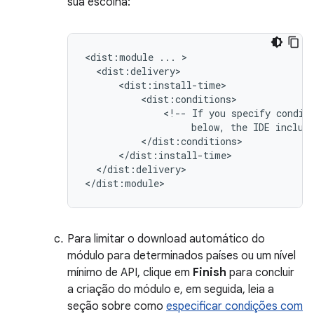
sua escolha:
<dist:module
...
<!--
If
you
specify
condit
below,
the
IDE
includ
</dist:delivery>

Para limitar o download automático do
módulo para determinados países ou um nível
mínimo de API, clique em
Finish
para concluir
a criação do módulo e, em seguida, leia a
seção sobre como
especificar condições com