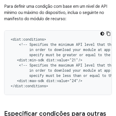
Para definir uma condição com base em um nível de API
mínimo ou máximo do dispositivo, inclua o seguinte no
manifesto do módulo de recurso:
<!--
Specifies
the
minimum
API
level
that
the
in
order
to
download
your
module
at
app
i
specify
must
be
greater
or
equal
to
the
m
<dist:min-sdk
<!--
Specifies
the
maximum
API
level
that
the
in
order
to
download
your
module
at
app
i
specify
must
be
less
than
or
equal
to
the
<dist:max-sdk
dist:value="24"/>

</dist:conditions>
Especificar condições para outras